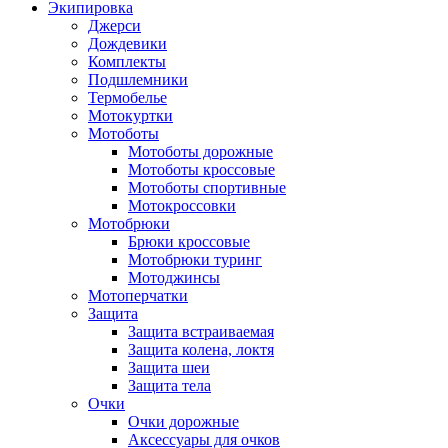
Экипировка
Джерси
Дождевики
Комплекты
Подшлемники
Термобелье
Мотокуртки
Мотоботы
Мотоботы дорожные
Мотоботы кроссовые
Мотоботы спортивные
Мотокроссовки
Мотобрюки
Брюки кроссовые
Мотобрюки туринг
Мотоджинсы
Мотоперчатки
Защита
Защита встраиваемая
Защита колена, локтя
Защита шеи
Защита тела
Очки
Очки дорожные
Аксессуары для очков