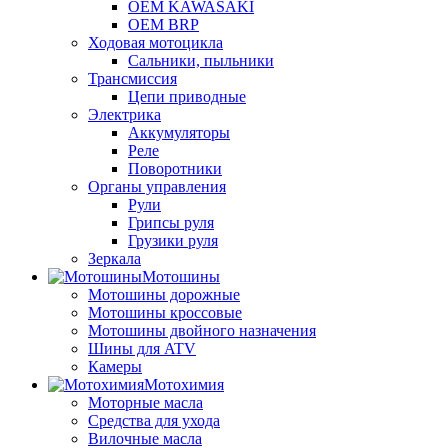
OEM KAWASAKI
OEM BRP
Ходовая мотоцикла
Сальники, пыльники
Трансмиссия
Цепи приводные
Электрика
Аккумуляторы
Реле
Поворотники
Органы управления
Рули
Грипсы руля
Грузики руля
Зеркала
Мотошины
Мотошины дорожные
Мотошины кроссовые
Мотошины двойного назначения
Шины для ATV
Камеры
Мотохимия
Моторные масла
Средства для ухода
Вилочные масла