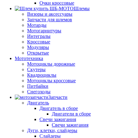
Очки кроссовые
Шлемы
Визоры и аксессуары
Запчасти для шлемов
Мотарды
Мотогарнитуры
Интегралы
Кроссовые
Модуляры
Открытые
Мототехника
Мотоциклы дорожные
Скутеры
Квадроциклы
Мотоциклы кроссовые
Питбайки
Снегоходы
Запчасти
Двигатель
Двигатель в сборе
Двигатели в сборе
Свечи зажигания
Свечи зажигания
Дуги, клетки, слайдеры
Слайдеры