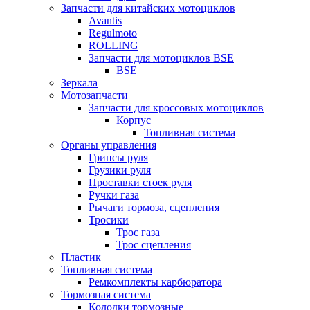
Запчасти для китайских мотоциклов
Avantis
Regulmoto
ROLLING
Запчасти для мотоциклов BSE
BSE
Зеркала
Мотозапчасти
Запчасти для кроссовых мотоциклов
Корпус
Топливная система
Органы управления
Грипсы руля
Грузики руля
Проставки стоек руля
Ручки газа
Рычаги тормоза, сцепления
Тросики
Трос газа
Трос сцепления
Пластик
Топливная система
Ремкомплекты карбюратора
Тормозная система
Колодки тормозные