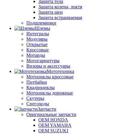
Защита тела
Защита колена, локтя
Защита шеи
Защита встраиваемая
Подшлемники
Шлемы
Интегралы
Модуляры
Открытые
Кроссовые
Мотарды
Мотогарнитуры
Визоры и аксессуары
Мототехника
Мотоциклы кроссовые
Питбайки
Квадроциклы
Мотоциклы дорожные
Скутеры
Снегоходы
Запчасти
Оригинальные запчасти
OEM HONDA
OEM YAMAHA
OEM SUZUKI