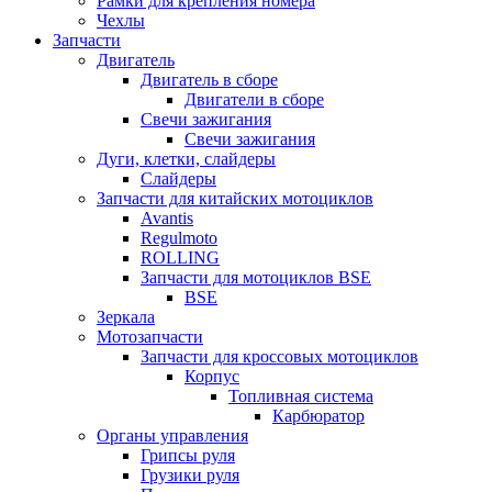
Рамки для крепления номера
Чехлы
Запчасти
Двигатель
Двигатель в сборе
Двигатели в сборе
Свечи зажигания
Свечи зажигания
Дуги, клетки, слайдеры
Слайдеры
Запчасти для китайских мотоциклов
Avantis
Regulmoto
ROLLING
Запчасти для мотоциклов BSE
BSE
Зеркала
Мотозапчасти
Запчасти для кроссовых мотоциклов
Корпус
Топливная система
Карбюратор
Органы управления
Грипсы руля
Грузики руля