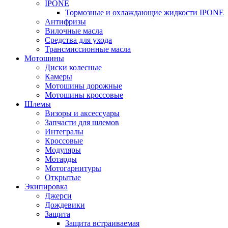
IPONE
Тормозные и охлаждающие жидкости IPONE
Антифризы
Вилочные масла
Средства для ухода
Трансмиссионные масла
Мотошины
Диски колесные
Камеры
Мотошины дорожные
Мотошины кроссовые
Шлемы
Визоры и аксессуары
Запчасти для шлемов
Интегралы
Кроссовые
Модуляры
Мотарды
Мотогарнитуры
Открытые
Экипировка
Джерси
Дождевики
Защита
Защита встраиваемая