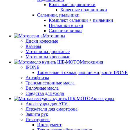
Колесные подшипники
Колесные подшипники
Сальники, пыльники
Комплект сальники + пыльники
Пыльники вилки
Сальники вилки
Мотошины
Диски колесные
Камеры
Мотошины дорожные
Мотошины кроссовые
Мотохимия
IPONE
Тормозные и охлаждающие жидкости IPONE
Антифризы
Трансмиссионные масла
Вилочные масла
Средства для ухода
Аксессуары
Аксессуары для ATV
Держатели для смартфона
Защита рук
Инструмент
Инструмент
Техническое обслуживание