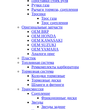
Проставки стоек руля
Ручки газа
Рычаги тормоза, сцепления
Тросики
Трос газа
Трос сцепления
Оригинальные запчасти
OEM BRP
OEM HONDA
OEM KAWASAKI
OEM SUZUKI
OEM YAMAHA
Аналоги ориг
Пластик
Топливная система
Ремкомплекты карбюратора
Тормозная система
Колодки тормозные
Тормозные диски
Шланги и фитинги
Трансмиссия
Cцепление
Фрикционные диски
Звезды
Звезды задние