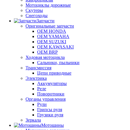
Мотоциклы дорожные
Скутеры
Снегоходы
Запчасти
Оригинальные запчасти
OEM HONDA
OEM YAMAHA
OEM SUZUKI
OEM KAWASAKI
OEM BRP
Ходовая мотоцикла
Сальники, пыльники
Трансмиссия
Цепи приводные
Электрика
Аккумуляторы
Реле
Поворотники
Органы управления
Рули
Грипсы руля
Грузики руля
Зеркала
Мотошины