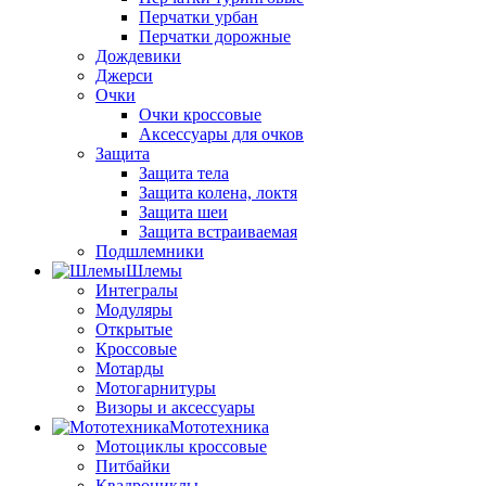
Перчатки урбан
Перчатки дорожные
Дождевики
Джерси
Очки
Очки кроссовые
Аксессуары для очков
Защита
Защита тела
Защита колена, локтя
Защита шеи
Защита встраиваемая
Подшлемники
Шлемы
Интегралы
Модуляры
Открытые
Кроссовые
Мотарды
Мотогарнитуры
Визоры и аксессуары
Мототехника
Мотоциклы кроссовые
Питбайки
Квадроциклы