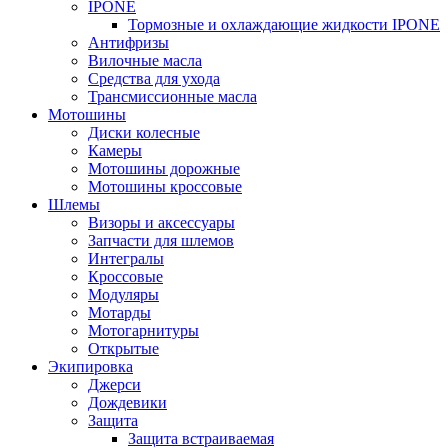
IPONE
Тормозные и охлаждающие жидкости IPONE
Антифризы
Вилочные масла
Средства для ухода
Трансмиссионные масла
Мотошины
Диски колесные
Камеры
Мотошины дорожные
Мотошины кроссовые
Шлемы
Визоры и аксессуары
Запчасти для шлемов
Интегралы
Кроссовые
Модуляры
Мотарды
Мотогарнитуры
Открытые
Экипировка
Джерси
Дождевики
Защита
Защита встраиваемая