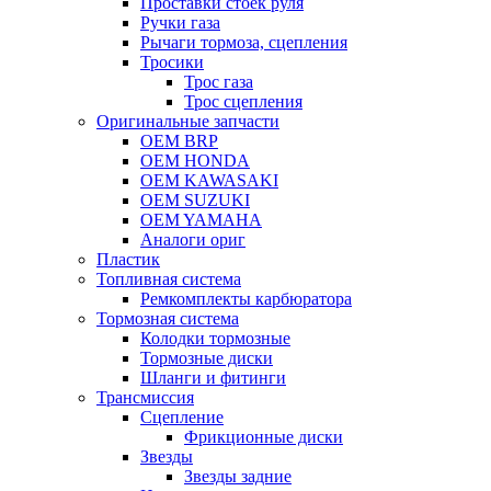
Проставки стоек руля
Ручки газа
Рычаги тормоза, сцепления
Тросики
Трос газа
Трос сцепления
Оригинальные запчасти
OEM BRP
OEM HONDA
OEM KAWASAKI
OEM SUZUKI
OEM YAMAHA
Аналоги ориг
Пластик
Топливная система
Ремкомплекты карбюратора
Тормозная система
Колодки тормозные
Тормозные диски
Шланги и фитинги
Трансмиссия
Cцепление
Фрикционные диски
Звезды
Звезды задние