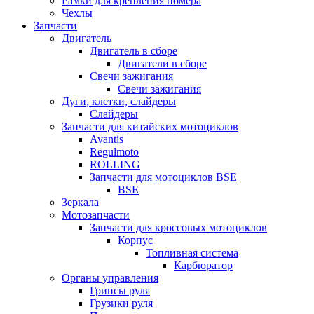
Рамки для крепления номера
Чехлы
Запчасти
Двигатель
Двигатель в сборе
Двигатели в сборе
Свечи зажигания
Свечи зажигания
Дуги, клетки, слайдеры
Слайдеры
Запчасти для китайских мотоциклов
Avantis
Regulmoto
ROLLING
Запчасти для мотоциклов BSE
BSE
Зеркала
Мотозапчасти
Запчасти для кроссовых мотоциклов
Корпус
Топливная система
Карбюратор
Органы управления
Грипсы руля
Грузики руля