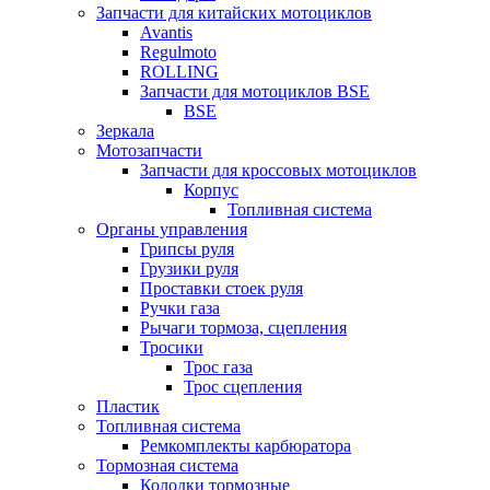
Запчасти для китайских мотоциклов
Avantis
Regulmoto
ROLLING
Запчасти для мотоциклов BSE
BSE
Зеркала
Мотозапчасти
Запчасти для кроссовых мотоциклов
Корпус
Топливная система
Органы управления
Грипсы руля
Грузики руля
Проставки стоек руля
Ручки газа
Рычаги тормоза, сцепления
Тросики
Трос газа
Трос сцепления
Пластик
Топливная система
Ремкомплекты карбюратора
Тормозная система
Колодки тормозные