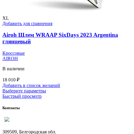
XL
Добавить для сравнения
Airoh Шлем WRAAP SixDays 2023 Argentina
глянцевый
Кроссовые
AIROH
В наличии
18 010
₽
Добавить в список желаний
Этот
Выберите параметры
товар
Быстрый просмотр
имеет
несколько
Контакты
вариаций.
Опции
можно
выбрать
309509, Белгородская обл.
на