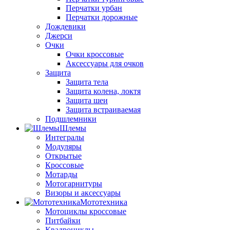
Перчатки урбан
Перчатки дорожные
Дождевики
Джерси
Очки
Очки кроссовые
Аксессуары для очков
Защита
Защита тела
Защита колена, локтя
Защита шеи
Защита встраиваемая
Подшлемники
Шлемы
Интегралы
Модуляры
Открытые
Кроссовые
Мотарды
Мотогарнитуры
Визоры и аксессуары
Мототехника
Мотоциклы кроссовые
Питбайки
Квадроциклы