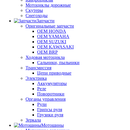
Мотоциклы дорожные
Скутеры
Снегоходы
Запчасти
Оригинальные запчасти
OEM HONDA
OEM YAMAHA
OEM SUZUKI
OEM KAWASAKI
OEM BRP
Ходовая мотоцикла
Сальники, пыльники
Трансмиссия
Цепи приводные
Электрика
Аккумуляторы
Реле
Поворотники
Органы управления
Рули
Грипсы руля
Грузики руля
Зеркала
Мотошины