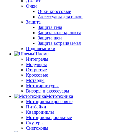
Джерси
Очки
Очки кроссовые
Аксессуары для очков
Защита
Защита тела
Защита колена, локтя
Защита шеи
Защита встраиваемая
Подшлемники
Шлемы
Интегралы
Модуляры
Открытые
Кроссовые
Мотарды
Мотогарнитуры
Визоры и аксессуары
Мототехника
Мотоциклы кроссовые
Питбайки
Квадроциклы
Мотоциклы дорожные
Скутеры
Снегоходы