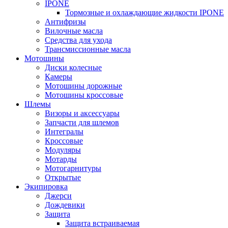
IPONE
Тормозные и охлаждающие жидкости IPONE
Антифризы
Вилочные масла
Средства для ухода
Трансмиссионные масла
Мотошины
Диски колесные
Камеры
Мотошины дорожные
Мотошины кроссовые
Шлемы
Визоры и аксессуары
Запчасти для шлемов
Интегралы
Кроссовые
Модуляры
Мотарды
Мотогарнитуры
Открытые
Экипировка
Джерси
Дождевики
Защита
Защита встраиваемая