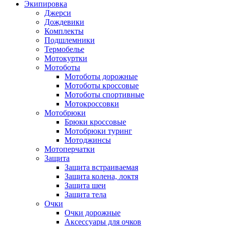
Экипировка
Джерси
Дождевики
Комплекты
Подшлемники
Термобелье
Мотокуртки
Мотоботы
Мотоботы дорожные
Мотоботы кроссовые
Мотоботы спортивные
Мотокроссовки
Мотобрюки
Брюки кроссовые
Мотобрюки туринг
Мотоджинсы
Мотоперчатки
Защита
Защита встраиваемая
Защита колена, локтя
Защита шеи
Защита тела
Очки
Очки дорожные
Аксессуары для очков