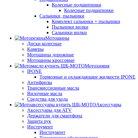
Колесные подшипники
Колесные подшипники
Сальники, пыльники
Комплект сальники + пыльники
Пыльники вилки
Сальники вилки
Мотошины
Диски колесные
Камеры
Мотошины дорожные
Мотошины кроссовые
Мотохимия
IPONE
Тормозные и охлаждающие жидкости IPONE
Антифризы
Трансмиссионные масла
Вилочные масла
Средства для ухода
Аксессуары
Аксессуары для ATV
Держатели для смартфона
Защита рук
Инструмент
Инструмент
Техническое обслуживание