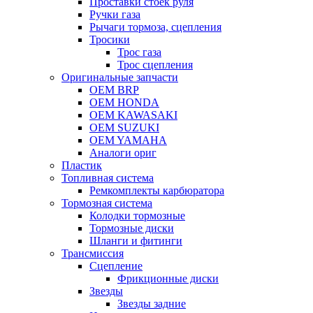
Проставки стоек руля
Ручки газа
Рычаги тормоза, сцепления
Тросики
Трос газа
Трос сцепления
Оригинальные запчасти
OEM BRP
OEM HONDA
OEM KAWASAKI
OEM SUZUKI
OEM YAMAHA
Аналоги ориг
Пластик
Топливная система
Ремкомплекты карбюратора
Тормозная система
Колодки тормозные
Тормозные диски
Шланги и фитинги
Трансмиссия
Cцепление
Фрикционные диски
Звезды
Звезды задние