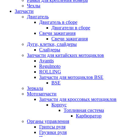
Рамки для крепления номера
Чехлы
Запчасти
Двигатель
Двигатель в сборе
Двигатели в сборе
Свечи зажигания
Свечи зажигания
Дуги, клетки, слайдеры
Слайдеры
Запчасти для китайских мотоциклов
Avantis
Regulmoto
ROLLING
Запчасти для мотоциклов BSE
BSE
Зеркала
Мотозапчасти
Запчасти для кроссовых мотоциклов
Корпус
Топливная система
Карбюратор
Органы управления
Грипсы руля
Грузики руля