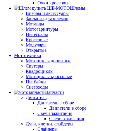
Очки кроссовые
Шлемы
Визоры и аксессуары
Запчасти для шлемов
Мотарды
Мотогарнитуры
Интегралы
Кроссовые
Модуляры
Открытые
Мототехника
Мотоциклы дорожные
Скутеры
Квадроциклы
Мотоциклы кроссовые
Питбайки
Снегоходы
Запчасти
Двигатель
Двигатель в сборе
Двигатели в сборе
Свечи зажигания
Свечи зажигания
Дуги, клетки, слайдеры
Слайдеры