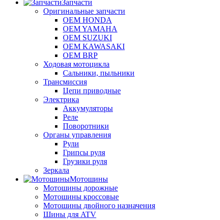
Запчасти
Оригинальные запчасти
OEM HONDA
OEM YAMAHA
OEM SUZUKI
OEM KAWASAKI
OEM BRP
Ходовая мотоцикла
Сальники, пыльники
Трансмиссия
Цепи приводные
Электрика
Аккумуляторы
Реле
Поворотники
Органы управления
Рули
Грипсы руля
Грузики руля
Зеркала
Мотошины
Мотошины дорожные
Мотошины кроссовые
Мотошины двойного назначения
Шины для ATV