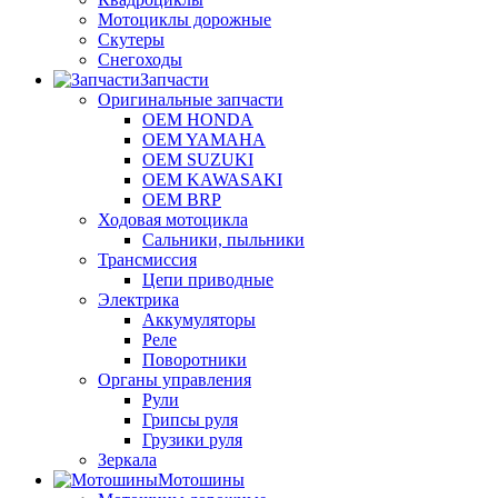
Мотоциклы дорожные
Скутеры
Снегоходы
Запчасти
Оригинальные запчасти
OEM HONDA
OEM YAMAHA
OEM SUZUKI
OEM KAWASAKI
OEM BRP
Ходовая мотоцикла
Сальники, пыльники
Трансмиссия
Цепи приводные
Электрика
Аккумуляторы
Реле
Поворотники
Органы управления
Рули
Грипсы руля
Грузики руля
Зеркала
Мотошины