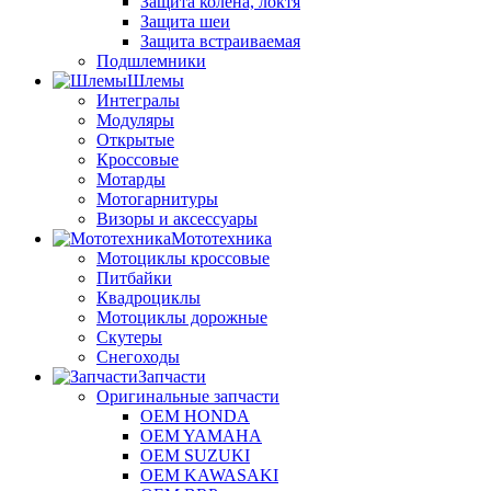
Защита колена, локтя
Защита шеи
Защита встраиваемая
Подшлемники
Шлемы
Интегралы
Модуляры
Открытые
Кроссовые
Мотарды
Мотогарнитуры
Визоры и аксессуары
Мототехника
Мотоциклы кроссовые
Питбайки
Квадроциклы
Мотоциклы дорожные
Скутеры
Снегоходы
Запчасти
Оригинальные запчасти
OEM HONDA
OEM YAMAHA
OEM SUZUKI
OEM KAWASAKI