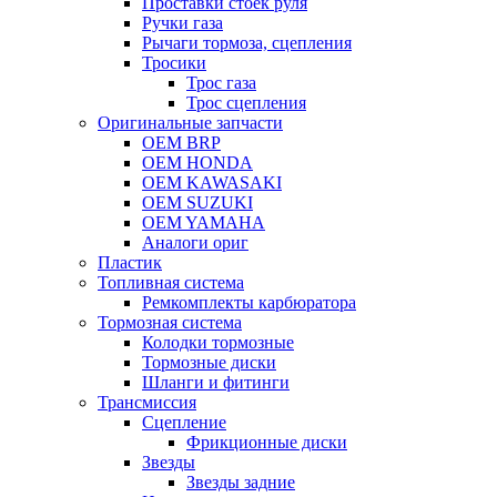
Проставки стоек руля
Ручки газа
Рычаги тормоза, сцепления
Тросики
Трос газа
Трос сцепления
Оригинальные запчасти
OEM BRP
OEM HONDA
OEM KAWASAKI
OEM SUZUKI
OEM YAMAHA
Аналоги ориг
Пластик
Топливная система
Ремкомплекты карбюратора
Тормозная система
Колодки тормозные
Тормозные диски
Шланги и фитинги
Трансмиссия
Cцепление
Фрикционные диски
Звезды
Звезды задние