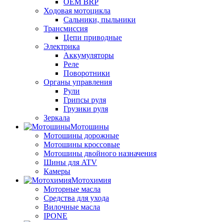
OEM BRP
Ходовая мотоцикла
Сальники, пыльники
Трансмиссия
Цепи приводные
Электрика
Аккумуляторы
Реле
Поворотники
Органы управления
Рули
Грипсы руля
Грузики руля
Зеркала
Мотошины
Мотошины дорожные
Мотошины кроссовые
Мотошины двойного назначения
Шины для ATV
Камеры
Мотохимия
Моторные масла
Средства для ухода
Вилочные масла
IPONE