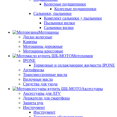
Колесные подшипники
Колесные подшипники
Сальники, пыльники
Комплект сальники + пыльники
Пыльники вилки
Сальники вилки
Мотошины
Диски колесные
Камеры
Мотошины дорожные
Мотошины кроссовые
Мотохимия
IPONE
Тормозные и охлаждающие жидкости IPONE
Антифризы
Трансмиссионные масла
Вилочные масла
Средства для ухода
Аксессуары
Аксессуары для ATV
Держатели для смартфона
Защита рук
Инструмент
Инструмент
Техническое обслуживание