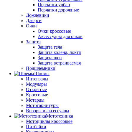
Перчатки урбан
Перчатки дорожные
Дождевики
Джерси
Очки
Очки кроссовые
Аксессуары для очков
Защита
Защита тела
Защита колена, локтя
Защита шеи
Защита встраиваемая
Подшлемники
Шлемы
Интегралы
Модуляры
Открытые
Кроссовые
Мотарды
Мотогарнитуры
Визоры и аксессуары
Мототехника
Мотоциклы кроссовые
Питбайки
Квадроциклы