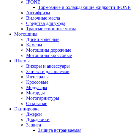
IPONE
Тормозные и охлаждающие жидкости IPONE
Антифризы
Вилочные масла
Средства для ухода
Трансмиссионные масла
Мотошины
Диски колесные
Камеры
Мотошины дорожные
Мотошины кроссовые
Шлемы
Визоры и аксессуары
Запчасти для шлемов
Интегралы
Кроссовые
Модуляры
Мотарды
Мотогарнитуры
Открытые
Экипировка
Джерси
Дождевики
Защита
Защита встраиваемая