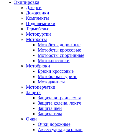
Экипировка
Джерси
Дождевики
Комплекты
Подшлемники
Термобелье
Мотокуртки
Мотоботы
Мотоботы дорожные
Мотоботы кроссовые
Мотоботы спортивные
Мотокроссовки
Мотобрюки
Брюки кроссовые
Мотобрюки туринг
Мотоджинсы
Мотоперчатки
Защита
Защита встраиваемая
Защита колена, локтя
Защита шеи
Защита тела
Очки
Очки дорожные
Аксессуары для очков