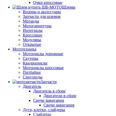
Очки кроссовые
Шлемы
Визоры и аксессуары
Запчасти для шлемов
Мотарды
Мотогарнитуры
Интегралы
Кроссовые
Модуляры
Открытые
Мототехника
Мотоциклы дорожные
Скутеры
Квадроциклы
Мотоциклы кроссовые
Питбайки
Снегоходы
Запчасти
Двигатель
Двигатель в сборе
Двигатели в сборе
Свечи зажигания
Свечи зажигания
Дуги, клетки, слайдеры
Слайдеры