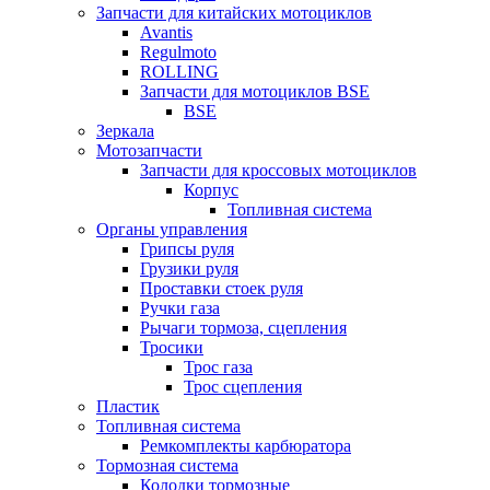
Запчасти для китайских мотоциклов
Avantis
Regulmoto
ROLLING
Запчасти для мотоциклов BSE
BSE
Зеркала
Мотозапчасти
Запчасти для кроссовых мотоциклов
Корпус
Топливная система
Органы управления
Грипсы руля
Грузики руля
Проставки стоек руля
Ручки газа
Рычаги тормоза, сцепления
Тросики
Трос газа
Трос сцепления
Пластик
Топливная система
Ремкомплекты карбюратора
Тормозная система
Колодки тормозные