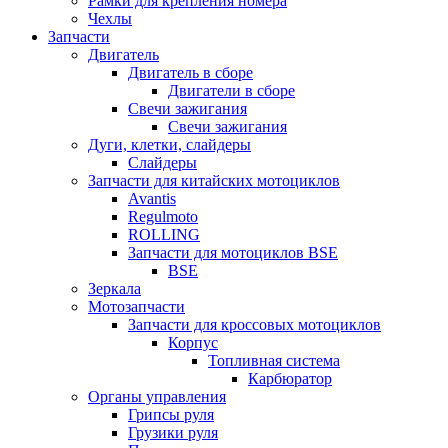
Рамки для крепления номера
Чехлы
Запчасти
Двигатель
Двигатель в сборе
Двигатели в сборе
Свечи зажигания
Свечи зажигания
Дуги, клетки, слайдеры
Слайдеры
Запчасти для китайских мотоциклов
Avantis
Regulmoto
ROLLING
Запчасти для мотоциклов BSE
BSE
Зеркала
Мотозапчасти
Запчасти для кроссовых мотоциклов
Корпус
Топливная система
Карбюратор
Органы управления
Грипсы руля
Грузики руля