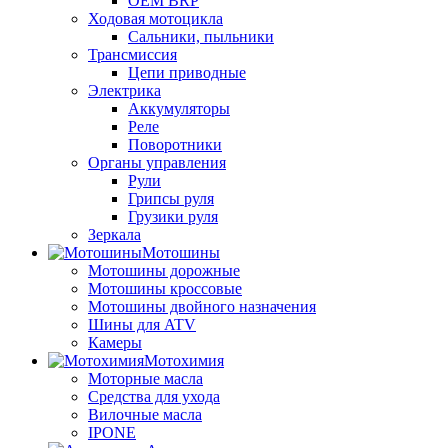
OEM BRP
Ходовая мотоцикла
Сальники, пыльники
Трансмиссия
Цепи приводные
Электрика
Аккумуляторы
Реле
Поворотники
Органы управления
Рули
Грипсы руля
Грузики руля
Зеркала
Мотошины
Мотошины дорожные
Мотошины кроссовые
Мотошины двойного назначения
Шины для ATV
Камеры
Мотохимия
Моторные масла
Средства для ухода
Вилочные масла
IPONE