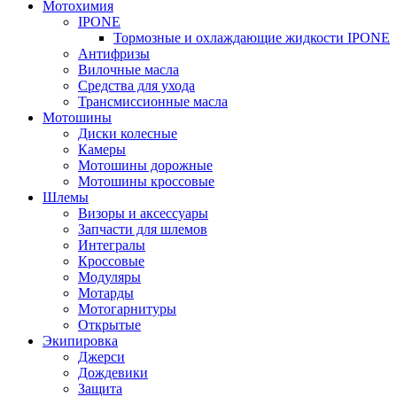
Мотохимия
IPONE
Тормозные и охлаждающие жидкости IPONE
Антифризы
Вилочные масла
Средства для ухода
Трансмиссионные масла
Мотошины
Диски колесные
Камеры
Мотошины дорожные
Мотошины кроссовые
Шлемы
Визоры и аксессуары
Запчасти для шлемов
Интегралы
Кроссовые
Модуляры
Мотарды
Мотогарнитуры
Открытые
Экипировка
Джерси
Дождевики
Защита