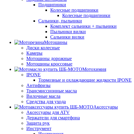
Подшипники
Колесные подшипники
Колесные подшипники
Сальники, пыльники
Комплект сальники + пыльники
Пыльники вилки
Сальники вилки
Мотошины
Диски колесные
Камеры
Мотошины дорожные
Мотошины кроссовые
Мотохимия
IPONE
Тормозные и охлаждающие жидкости IPONE
Антифризы
Трансмиссионные масла
Вилочные масла
Средства для ухода
Аксессуары
Аксессуары для ATV
Держатели для смартфона
Защита рук
Инструмент
Инструмент