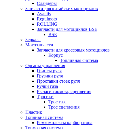
Слайдеры
Запчасти для китайских мотоциклов
Avantis
Regulmoto
ROLLING
Запчасти для мотоциклов BSE
BSE
Зеркала
Мотозапчасти
Запчасти для кроссовых мотоциклов
Корпус
Топливная система
Органы управления
Грипсы руля
Грузики руля
Проставки стоек руля
Ручки газа
Рычаги тормоза, сцепления
Тросики
Трос газа
Трос сцепления
Пластик
Топливная система
Ремкомплекты карбюратора
Тормозная система