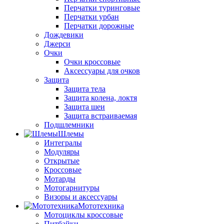
Перчатки туринговые
Перчатки урбан
Перчатки дорожные
Дождевики
Джерси
Очки
Очки кроссовые
Аксессуары для очков
Защита
Защита тела
Защита колена, локтя
Защита шеи
Защита встраиваемая
Подшлемники
Шлемы
Интегралы
Модуляры
Открытые
Кроссовые
Мотарды
Мотогарнитуры
Визоры и аксессуары
Мототехника
Мотоциклы кроссовые
Питбайки