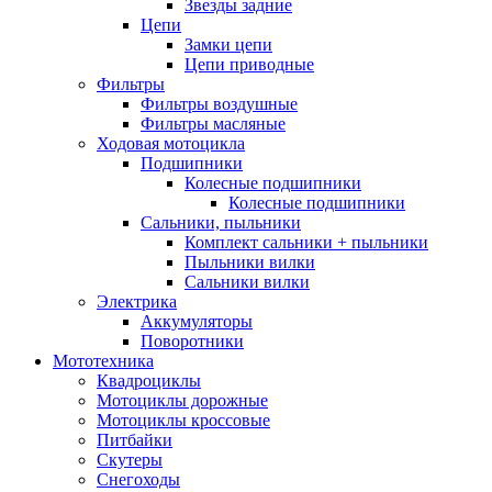
Звезды задние
Цепи
Замки цепи
Цепи приводные
Фильтры
Фильтры воздушные
Фильтры масляные
Ходовая мотоцикла
Подшипники
Колесные подшипники
Колесные подшипники
Сальники, пыльники
Комплект сальники + пыльники
Пыльники вилки
Сальники вилки
Электрика
Аккумуляторы
Поворотники
Мототехника
Квадроциклы
Мотоциклы дорожные
Мотоциклы кроссовые
Питбайки
Скутеры
Снегоходы