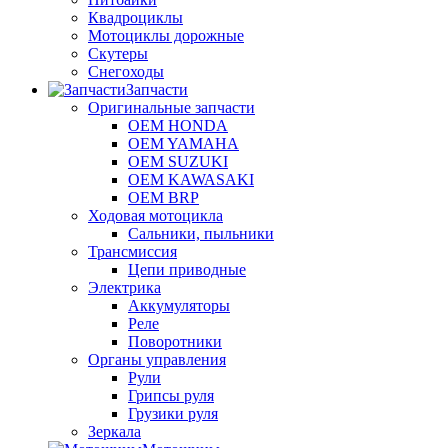
Квадроциклы
Мотоциклы дорожные
Скутеры
Снегоходы
Запчасти
Оригинальные запчасти
OEM HONDA
OEM YAMAHA
OEM SUZUKI
OEM KAWASAKI
OEM BRP
Ходовая мотоцикла
Сальники, пыльники
Трансмиссия
Цепи приводные
Электрика
Аккумуляторы
Реле
Поворотники
Органы управления
Рули
Грипсы руля
Грузики руля
Зеркала