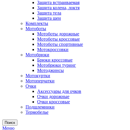
Защита встраиваемая
Защита колена, локтя
Защита тела
Защита шеи
Комплекты
Мотоботы
Мотоботы дорожные
Мотоботы кроссовые
Мотоботы спортивные
Мотокроссовки
Мотобрюки
Брюки кроссовые
Мотобрюки туринг
Мотоджинсы
Мотокуртки
Мотоперчатки
Очки
Аксессуары для очков
Очки дорожные
Очки кроссовые
Подшлемники
Термобелье
Поиск
Меню