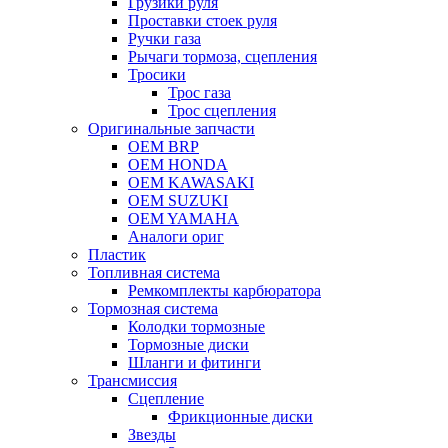
Грузики руля
Проставки стоек руля
Ручки газа
Рычаги тормоза, сцепления
Тросики
Трос газа
Трос сцепления
Оригинальные запчасти
OEM BRP
OEM HONDA
OEM KAWASAKI
OEM SUZUKI
OEM YAMAHA
Аналоги ориг
Пластик
Топливная система
Ремкомплекты карбюратора
Тормозная система
Колодки тормозные
Тормозные диски
Шланги и фитинги
Трансмиссия
Cцепление
Фрикционные диски
Звезды