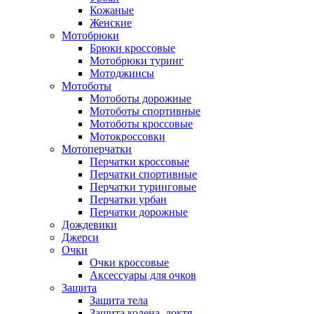
Кожаные
Женские
Мотобрюки
Брюки кроссовые
Мотобрюки туринг
Мотоджинсы
Мотоботы
Мотоботы дорожные
Мотоботы спортивные
Мотоботы кроссовые
Мотокроссовки
Мотоперчатки
Перчатки кроссовые
Перчатки спортивные
Перчатки туринговые
Перчатки урбан
Перчатки дорожные
Дождевики
Джерси
Очки
Очки кроссовые
Аксессуары для очков
Защита
Защита тела
Защита колена, локтя