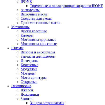
IPONE
Тормозные и охлаждающие жидкости IPONE
Антифризы
Вилочные масла
Средства для ухода
Трансмиссионные масла
Мотошины
Диски колесные
Камеры
Мотошины дорожные
Мотошины кроссовые
Шлемы
Визоры и аксессуары
Запчасти для шлемов
Интегралы
Кроссовые
Модуляры
Мотарды
Мотогарнитуры
Открытые
Экипировка
Джерси
Дождевики
Защита
Защита встраиваемая