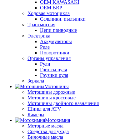
OEM KAWASAKI
OEM BRP
Ходовая мотоцикла
Сальники, пыльники
Трансмиссия
Цепи приводные
Электрика
Аккумуляторы
Реле
Поворотники
Органы управления
Рули
Грипсы руля
Грузики руля
Зеркала
Мотошины
Мотошины дорожные
Мотошины кроссовые
Мотошины двойного назначения
Шины для ATV
Камеры
Мотохимия
Моторные масла
Средства для ухода
Вилочные масла