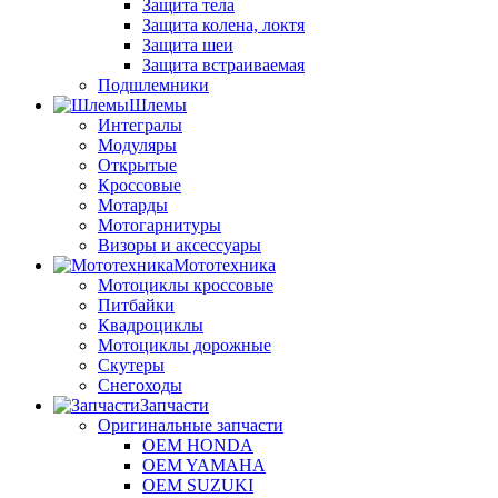
Защита тела
Защита колена, локтя
Защита шеи
Защита встраиваемая
Подшлемники
Шлемы
Интегралы
Модуляры
Открытые
Кроссовые
Мотарды
Мотогарнитуры
Визоры и аксессуары
Мототехника
Мотоциклы кроссовые
Питбайки
Квадроциклы
Мотоциклы дорожные
Скутеры
Снегоходы
Запчасти
Оригинальные запчасти
OEM HONDA
OEM YAMAHA
OEM SUZUKI