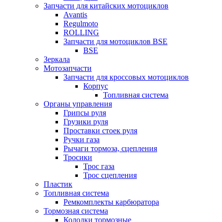
Запчасти для китайских мотоциклов
Avantis
Regulmoto
ROLLING
Запчасти для мотоциклов BSE
BSE
Зеркала
Мотозапчасти
Запчасти для кроссовых мотоциклов
Корпус
Топливная система
Органы управления
Грипсы руля
Грузики руля
Проставки стоек руля
Ручки газа
Рычаги тормоза, сцепления
Тросики
Трос газа
Трос сцепления
Пластик
Топливная система
Ремкомплекты карбюратора
Тормозная система
Колодки тормозные