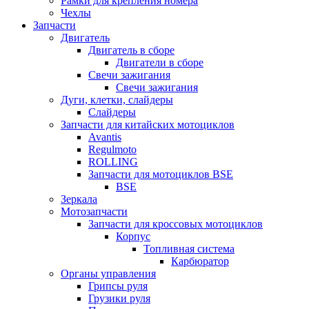
Рамки для крепления номера
Чехлы
Запчасти
Двигатель
Двигатель в сборе
Двигатели в сборе
Свечи зажигания
Свечи зажигания
Дуги, клетки, слайдеры
Слайдеры
Запчасти для китайских мотоциклов
Avantis
Regulmoto
ROLLING
Запчасти для мотоциклов BSE
BSE
Зеркала
Мотозапчасти
Запчасти для кроссовых мотоциклов
Корпус
Топливная система
Карбюратор
Органы управления
Грипсы руля
Грузики руля