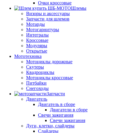
Очки кроссовые
Шлемы
Визоры и аксессуары
Запчасти для шлемов
Мотарды
Мотогарнитуры
Интегралы
Кроссовые
Модуляры
Открытые
Мототехника
Мотоциклы дорожные
Скутеры
Квадроциклы
Мотоциклы кроссовые
Питбайки
Снегоходы
Запчасти
Двигатель
Двигатель в сборе
Двигатели в сборе
Свечи зажигания
Свечи зажигания
Дуги, клетки, слайдеры
Слайдеры