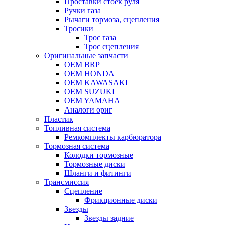
Проставки стоек руля
Ручки газа
Рычаги тормоза, сцепления
Тросики
Трос газа
Трос сцепления
Оригинальные запчасти
OEM BRP
OEM HONDA
OEM KAWASAKI
OEM SUZUKI
OEM YAMAHA
Аналоги ориг
Пластик
Топливная система
Ремкомплекты карбюратора
Тормозная система
Колодки тормозные
Тормозные диски
Шланги и фитинги
Трансмиссия
Cцепление
Фрикционные диски
Звезды
Звезды задние