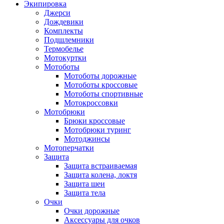
Экипировка
Джерси
Дождевики
Комплекты
Подшлемники
Термобелье
Мотокуртки
Мотоботы
Мотоботы дорожные
Мотоботы кроссовые
Мотоботы спортивные
Мотокроссовки
Мотобрюки
Брюки кроссовые
Мотобрюки туринг
Мотоджинсы
Мотоперчатки
Защита
Защита встраиваемая
Защита колена, локтя
Защита шеи
Защита тела
Очки
Очки дорожные
Аксессуары для очков