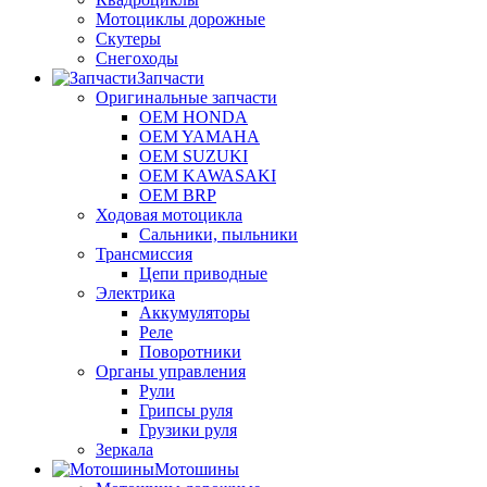
Мотоциклы дорожные
Скутеры
Снегоходы
Запчасти
Оригинальные запчасти
OEM HONDA
OEM YAMAHA
OEM SUZUKI
OEM KAWASAKI
OEM BRP
Ходовая мотоцикла
Сальники, пыльники
Трансмиссия
Цепи приводные
Электрика
Аккумуляторы
Реле
Поворотники
Органы управления
Рули
Грипсы руля
Грузики руля
Зеркала
Мотошины