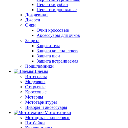
Перчатки урбан
Перчатки дорожные
Дождевики
Джерси
Очки
Очки кроссовые
Аксессуары для очков
Защита
Защита тела
Защита колена, локтя
Защита шеи
Защита встраиваемая
Подшлемники
Шлемы
Интегралы
Модуляры
Открытые
Кроссовые
Мотарды
Мотогарнитуры
Визоры и аксессуары
Мототехника
Мотоциклы кроссовые
Питбайки
Квадроциклы