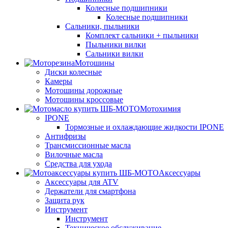
Колесные подшипники
Колесные подшипники
Сальники, пыльники
Комплект сальники + пыльники
Пыльники вилки
Сальники вилки
Мотошины
Диски колесные
Камеры
Мотошины дорожные
Мотошины кроссовые
Мотохимия
IPONE
Тормозные и охлаждающие жидкости IPONE
Антифризы
Трансмиссионные масла
Вилочные масла
Средства для ухода
Аксессуары
Аксессуары для ATV
Держатели для смартфона
Защита рук
Инструмент
Инструмент
Техническое обслуживание