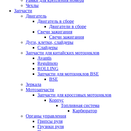
Рамки для крепления номера
Чехлы
Запчасти
Двигатель
Двигатель в сборе
Двигатели в сборе
Свечи зажигания
Свечи зажигания
Дуги, клетки, слайдеры
Слайдеры
Запчасти для китайских мотоциклов
Avantis
Regulmoto
ROLLING
Запчасти для мотоциклов BSE
BSE
Зеркала
Мотозапчасти
Запчасти для кроссовых мотоциклов
Корпус
Топливная система
Карбюратор
Органы управления
Грипсы руля
Грузики руля