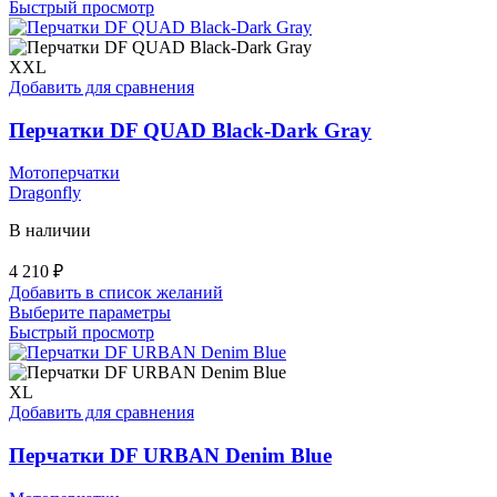
товар
Быстрый просмотр
имеет
несколько
вариаций.
XXL
Опции
Добавить для сравнения
можно
выбрать
Перчатки DF QUAD Black-Dark Gray
на
странице
Мотоперчатки
товара.
Dragonfly
В наличии
4 210
₽
Добавить в список желаний
Этот
Выберите параметры
товар
Быстрый просмотр
имеет
несколько
вариаций.
XL
Опции
Добавить для сравнения
можно
выбрать
Перчатки DF URBAN Denim Blue
на
странице