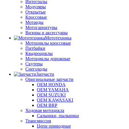
Интегралы
Модуляры
Открытые
Кроссовые
Мотарды
Мотогарнитуры
Визоры и аксессуары
Мототехника
Мотоциклы кроссовые
Питбайки
Квадроциклы
Мотоциклы дорожные
Скутеры
Снегоходы
Запчасти
Оригинальные запчасти
OEM HONDA
OEM YAMAHA
OEM SUZUKI
OEM KAWASAKI
OEM BRP
Ходовая мотоцикла
Сальники, пыльники
Трансмиссия
Цепи приводные