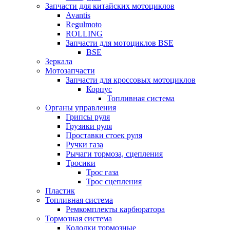
Запчасти для китайских мотоциклов
Avantis
Regulmoto
ROLLING
Запчасти для мотоциклов BSE
BSE
Зеркала
Мотозапчасти
Запчасти для кроссовых мотоциклов
Корпус
Топливная система
Органы управления
Грипсы руля
Грузики руля
Проставки стоек руля
Ручки газа
Рычаги тормоза, сцепления
Тросики
Трос газа
Трос сцепления
Пластик
Топливная система
Ремкомплекты карбюратора
Тормозная система
Колодки тормозные