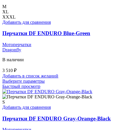
M
XL
XXXL
Добавить для сравнения
Перчатки DF ENDURO Blue-Green
Мотоперчатки
Dragonfly
В наличии
3 510
₽
Добавить в список желаний
Этот
Выберите параметры
товар
Быстрый просмотр
имеет
несколько
вариаций.
S
Опции
Добавить для сравнения
можно
выбрать
Перчатки DF ENDURO Gray-Orange-Black
на
странице
Мотоперчатки