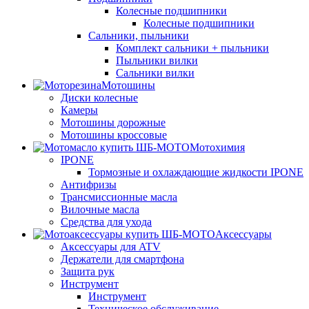
Колесные подшипники
Колесные подшипники
Сальники, пыльники
Комплект сальники + пыльники
Пыльники вилки
Сальники вилки
Мотошины
Диски колесные
Камеры
Мотошины дорожные
Мотошины кроссовые
Мотохимия
IPONE
Тормозные и охлаждающие жидкости IPONE
Антифризы
Трансмиссионные масла
Вилочные масла
Средства для ухода
Аксессуары
Аксессуары для ATV
Держатели для смартфона
Защита рук
Инструмент
Инструмент
Техническое обслуживание