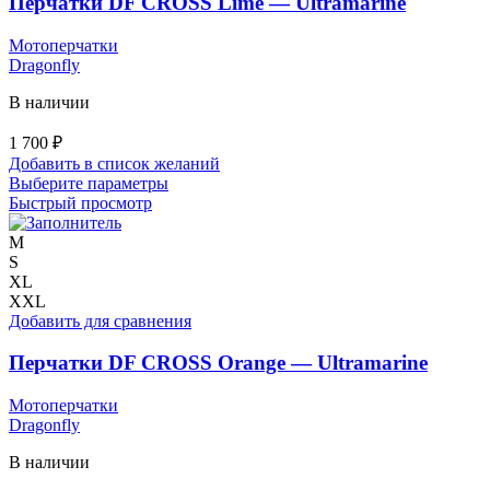
Перчатки DF CROSS Lime — Ultramarine
товара.
Мотоперчатки
Dragonfly
В наличии
1 700
₽
Добавить в список желаний
Этот
Выберите параметры
товар
Быстрый просмотр
имеет
несколько
M
вариаций.
S
Опции
XL
можно
XXL
выбрать
Добавить для сравнения
на
странице
Перчатки DF CROSS Orange — Ultramarine
товара.
Мотоперчатки
Dragonfly
В наличии