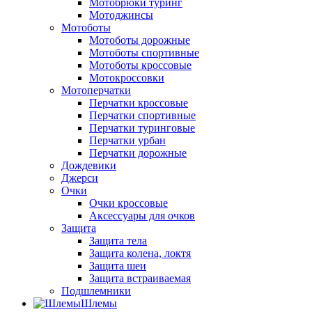
Мотобрюки туринг
Мотоджинсы
Мотоботы
Мотоботы дорожные
Мотоботы спортивные
Мотоботы кроссовые
Мотокроссовки
Мотоперчатки
Перчатки кроссовые
Перчатки спортивные
Перчатки туринговые
Перчатки урбан
Перчатки дорожные
Дождевики
Джерси
Очки
Очки кроссовые
Аксессуары для очков
Защита
Защита тела
Защита колена, локтя
Защита шеи
Защита встраиваемая
Подшлемники
Шлемы