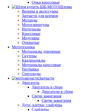
Очки кроссовые
Шлемы
Визоры и аксессуары
Запчасти для шлемов
Мотарды
Мотогарнитуры
Интегралы
Кроссовые
Модуляры
Открытые
Мототехника
Мотоциклы дорожные
Скутеры
Квадроциклы
Мотоциклы кроссовые
Питбайки
Снегоходы
Запчасти
Двигатель
Двигатель в сборе
Двигатели в сборе
Свечи зажигания
Свечи зажигания
Дуги, клетки, слайдеры
Слайдеры