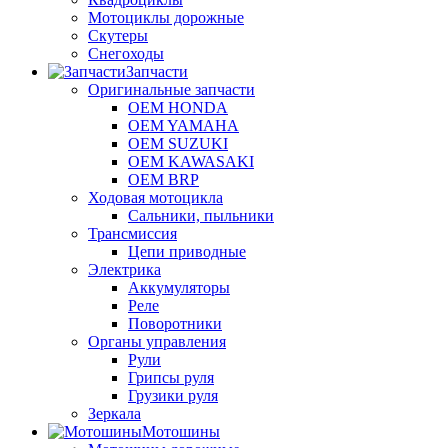
Мотоциклы дорожные
Скутеры
Снегоходы
Запчасти
Оригинальные запчасти
OEM HONDA
OEM YAMAHA
OEM SUZUKI
OEM KAWASAKI
OEM BRP
Ходовая мотоцикла
Сальники, пыльники
Трансмиссия
Цепи приводные
Электрика
Аккумуляторы
Реле
Поворотники
Органы управления
Рули
Грипсы руля
Грузики руля
Зеркала
Мотошины