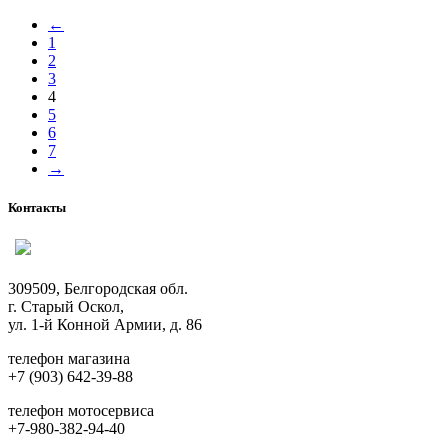
имеет
←
несколько
1
вариаций.
2
Опции
3
можно
4
выбрать
5
на
6
странице
7
товара.
→
Контакты
309509, Белгородская обл.
г. Старый Оскол,
ул. 1-й Конной Армии, д. 86
телефон магазина
+7 (903) 642-39-88
телефон мотосервиса
+7-980-382-94-40