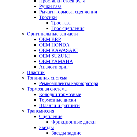
Проставки стоек руля
Ручки газа
Рычаги тормоза, сцепления
Тросики
Трос газа
Трос сцепления
Оригинальные запчасти
OEM BRP
OEM HONDA
OEM KAWASAKI
OEM SUZUKI
OEM YAMAHA
Аналоги ориг
Пластик
Топливная система
Ремкомплекты карбюратора
Тормозная система
Колодки тормозные
Тормозные диски
Шланги и фитинги
Трансмиссия
Cцепление
Фрикционные диски
Звезды
Звезды задние