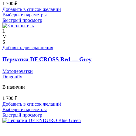
1 700
₽
Добавить в список желаний
Этот
Выберите параметры
товар
Быстрый просмотр
имеет
несколько
L
вариаций.
M
Опции
S
можно
Добавить для сравнения
выбрать
на
Перчатки DF CROSS Red — Grey
странице
товара.
Мотоперчатки
Dragonfly
В наличии
1 700
₽
Добавить в список желаний
Этот
Выберите параметры
товар
Быстрый просмотр
имеет
несколько
вариаций.