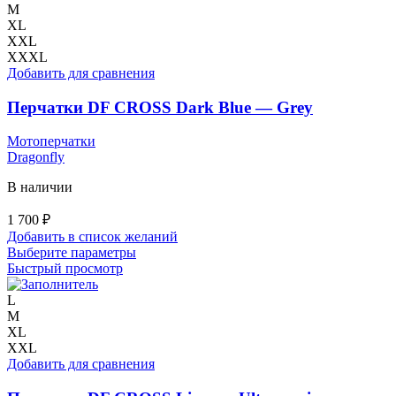
вариаций.
M
Опции
XL
можно
XXL
выбрать
XXXL
на
Добавить для сравнения
странице
товара.
Перчатки DF CROSS Dark Blue — Grey
Мотоперчатки
Dragonfly
В наличии
1 700
₽
Добавить в список желаний
Этот
Выберите параметры
товар
Быстрый просмотр
имеет
несколько
L
вариаций.
M
Опции
XL
можно
XXL
выбрать
Добавить для сравнения
на
странице