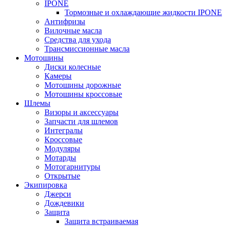
IPONE
Тормозные и охлаждающие жидкости IPONE
Антифризы
Вилочные масла
Средства для ухода
Трансмиссионные масла
Мотошины
Диски колесные
Камеры
Мотошины дорожные
Мотошины кроссовые
Шлемы
Визоры и аксессуары
Запчасти для шлемов
Интегралы
Кроссовые
Модуляры
Мотарды
Мотогарнитуры
Открытые
Экипировка
Джерси
Дождевики
Защита
Защита встраиваемая