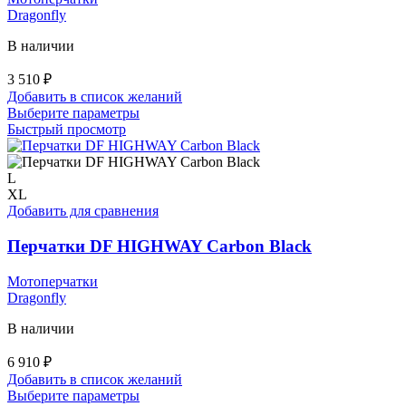
товара.
Dragonfly
В наличии
3 510
₽
Добавить в список желаний
Этот
Выберите параметры
товар
Быстрый просмотр
имеет
несколько
вариаций.
L
Опции
XL
можно
Добавить для сравнения
выбрать
на
Перчатки DF HIGHWAY Carbon Black
странице
товара.
Мотоперчатки
Dragonfly
В наличии
6 910
₽
Добавить в список желаний
Этот
Выберите параметры