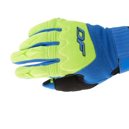
Опции
можно
выбрать
на
странице
товара.