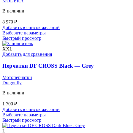
MODEKA
В наличии
8 970
₽
Добавить в список желаний
Этот
Выберите параметры
товар
Быстрый просмотр
имеет
несколько
XXL
вариаций.
Добавить для сравнения
Опции
можно
Перчатки DF CROSS Black — Grey
выбрать
на
Мотоперчатки
странице
Dragonfly
товара.
В наличии
1 700
₽
Добавить в список желаний
Этот
Выберите параметры
товар
Быстрый просмотр
имеет
несколько
L