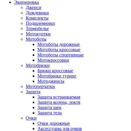
Экипировка
Джерси
Дождевики
Комплекты
Подшлемники
Термобелье
Мотокуртки
Мотоботы
Мотоботы дорожные
Мотоботы кроссовые
Мотоботы спортивные
Мотокроссовки
Мотобрюки
Брюки кроссовые
Мотобрюки туринг
Мотоджинсы
Мотоперчатки
Защита
Защита встраиваемая
Защита колена, локтя
Защита шеи
Защита тела
Очки
Очки дорожные
Аксессуары для очков