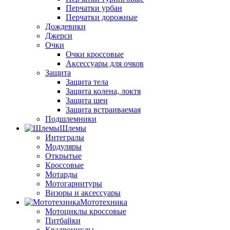
Перчатки урбан
Перчатки дорожные
Дождевики
Джерси
Очки
Очки кроссовые
Аксессуары для очков
Защита
Защита тела
Защита колена, локтя
Защита шеи
Защита встраиваемая
Подшлемники
Шлемы
Интегралы
Модуляры
Открытые
Кроссовые
Мотарды
Мотогарнитуры
Визоры и аксессуары
Мототехника
Мотоциклы кроссовые
Питбайки
Квадроциклы