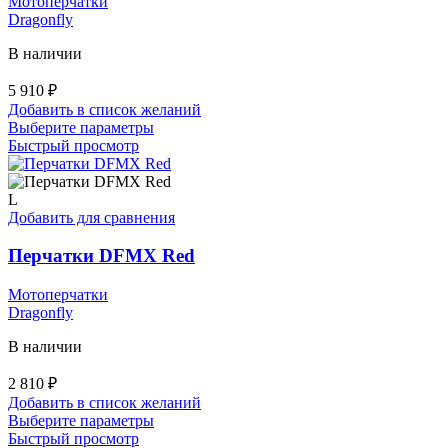
Мотоперчатки
товара.
Dragonfly
В наличии
5 910
₽
Добавить в список желаний
Этот
Выберите параметры
товар
Быстрый просмотр
имеет
несколько
вариаций.
L
Опции
Добавить для сравнения
можно
выбрать
Перчатки DFMX Red
на
странице
Мотоперчатки
товара.
Dragonfly
В наличии
2 810
₽
Добавить в список желаний
Этот
Выберите параметры
товар
Быстрый просмотр