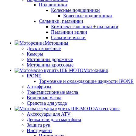
Подшипники
Колесные подшипники
Колесные подшипники
Сальники, пыльники
Комплект сальники + пыльники
Пыльники вилки
Сальники вилки
Мотошины
Диски колесные
Камеры
Мотошины дорожные
Мотошины кроссовые
Мотохимия
IPONE
Тормозные и охлаждающие жидкости IPONE
Антифризы
Трансмиссионные масла
Вилочные масла
Средства для ухода
Аксессуары
Аксессуары для ATV
Держатели для смартфона
Защита рук
Инструмент
Инструмент