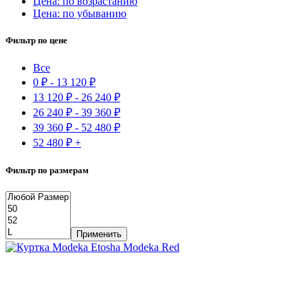
Цена: по возрастанию
Цена: по убыванию
Фильтр по цене
Все
0
₽
-
13 120
₽
13 120
₽
-
26 240
₽
26 240
₽
-
39 360
₽
39 360
₽
-
52 480
₽
52 480
₽
+
Фильтр по размерам
Применить