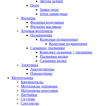
Звезды задние
Цепи
Замки цепи
Цепи приводные
Фильтры
Фильтры воздушные
Фильтры масляные
Ходовая мотоцикла
Подшипники
Колесные подшипники
Колесные подшипники
Сальники, пыльники
Комплект сальники + пыльники
Пыльники вилки
Сальники вилки
Электрика
Аккумуляторы
Поворотники
Мототехника
Квадроциклы
Мотоциклы дорожные
Мотоциклы кроссовые
Питбайки
Скутеры
Снегоходы