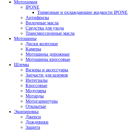
Мотохимия
IPONE
Тормозные и охлаждающие жидкости IPONE
Антифризы
Вилочные масла
Средства для ухода
Трансмиссионные масла
Мотошины
Диски колесные
Камеры
Мотошины дорожные
Мотошины кроссовые
Шлемы
Визоры и аксессуары
Запчасти для шлемов
Интегралы
Кроссовые
Модуляры
Мотарды
Мотогарнитуры
Открытые
Экипировка
Джерси
Дождевики
Защита