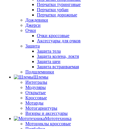
Перчатки туринговые
Перчатки урбан
Перчатки дорожные
Дождевики
Джерси
Очки
Очки кроссовые
Аксессуары для очков
Защита
Защита тела
Защита колена, локтя
Защита шеи
Защита встраиваемая
Подшлемники
Шлемы
Интегралы
Модуляры
Открытые
Кроссовые
Мотарды
Мотогарнитуры
Визоры и аксессуары
Мототехника
Мотоциклы кроссовые
Питбайки