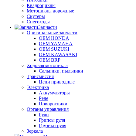
Квадроциклы
Мотоциклы дорожные
Скутеры
Снегоходы
Запчасти
Оригинальные запчасти
OEM HONDA
OEM YAMAHA
OEM SUZUKI
OEM KAWASAKI
OEM BRP
Ходовая мотоцикла
Сальники, пыльники
Трансмиссия
Цепи приводные
Электрика
Аккумуляторы
Реле
Поворотники
Органы управления
Рули
Грипсы руля
Грузики руля
Зеркала