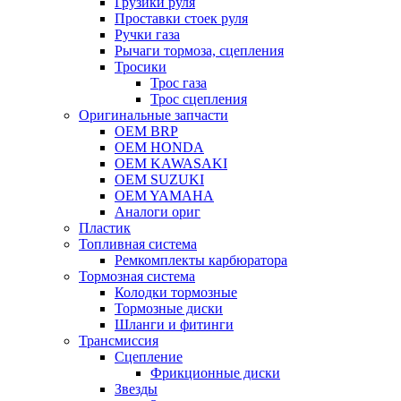
Грузики руля
Проставки стоек руля
Ручки газа
Рычаги тормоза, сцепления
Тросики
Трос газа
Трос сцепления
Оригинальные запчасти
OEM BRP
OEM HONDA
OEM KAWASAKI
OEM SUZUKI
OEM YAMAHA
Аналоги ориг
Пластик
Топливная система
Ремкомплекты карбюратора
Тормозная система
Колодки тормозные
Тормозные диски
Шланги и фитинги
Трансмиссия
Cцепление
Фрикционные диски
Звезды