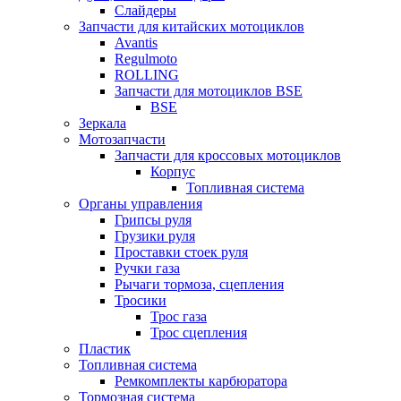
Слайдеры
Запчасти для китайских мотоциклов
Avantis
Regulmoto
ROLLING
Запчасти для мотоциклов BSE
BSE
Зеркала
Мотозапчасти
Запчасти для кроссовых мотоциклов
Корпус
Топливная система
Органы управления
Грипсы руля
Грузики руля
Проставки стоек руля
Ручки газа
Рычаги тормоза, сцепления
Тросики
Трос газа
Трос сцепления
Пластик
Топливная система
Ремкомплекты карбюратора
Тормозная система