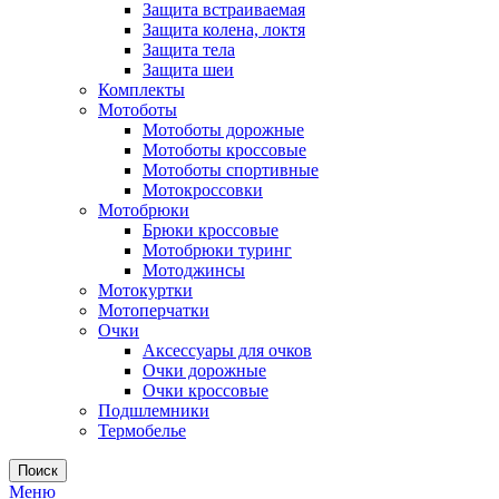
Защита встраиваемая
Защита колена, локтя
Защита тела
Защита шеи
Комплекты
Мотоботы
Мотоботы дорожные
Мотоботы кроссовые
Мотоботы спортивные
Мотокроссовки
Мотобрюки
Брюки кроссовые
Мотобрюки туринг
Мотоджинсы
Мотокуртки
Мотоперчатки
Очки
Аксессуары для очков
Очки дорожные
Очки кроссовые
Подшлемники
Термобелье
Поиск
Меню