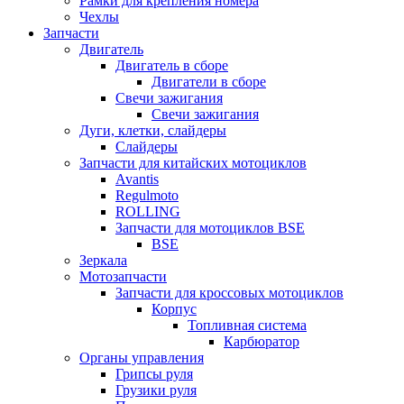
Рамки для крепления номера
Чехлы
Запчасти
Двигатель
Двигатель в сборе
Двигатели в сборе
Свечи зажигания
Свечи зажигания
Дуги, клетки, слайдеры
Слайдеры
Запчасти для китайских мотоциклов
Avantis
Regulmoto
ROLLING
Запчасти для мотоциклов BSE
BSE
Зеркала
Мотозапчасти
Запчасти для кроссовых мотоциклов
Корпус
Топливная система
Карбюратор
Органы управления
Грипсы руля
Грузики руля