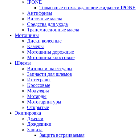
IPONE
Тормозные и охлаждающие жидкости IPONE
Антифризы
Вилочные масла
Средства для ухода
Трансмиссионные масла
Мотошины
Диски колесные
Камеры
Мотошины дорожные
Мотошины кроссовые
Шлемы
Визоры и аксессуары
Запчасти для шлемов
Интегралы
Кроссовые
Модуляры
Мотарды
Мотогарнитуры
Открытые
Экипировка
Джерси
Дождевики
Защита
Защита встраиваемая