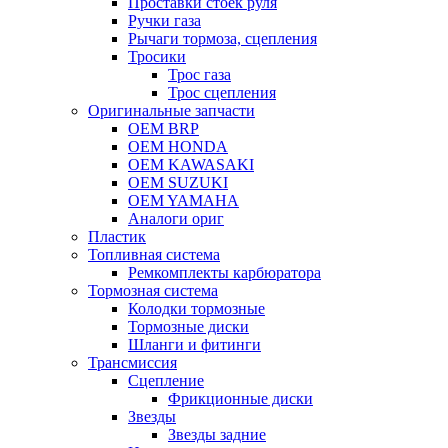
Проставки стоек руля
Ручки газа
Рычаги тормоза, сцепления
Тросики
Трос газа
Трос сцепления
Оригинальные запчасти
OEM BRP
OEM HONDA
OEM KAWASAKI
OEM SUZUKI
OEM YAMAHA
Аналоги ориг
Пластик
Топливная система
Ремкомплекты карбюратора
Тормозная система
Колодки тормозные
Тормозные диски
Шланги и фитинги
Трансмиссия
Cцепление
Фрикционные диски
Звезды
Звезды задние