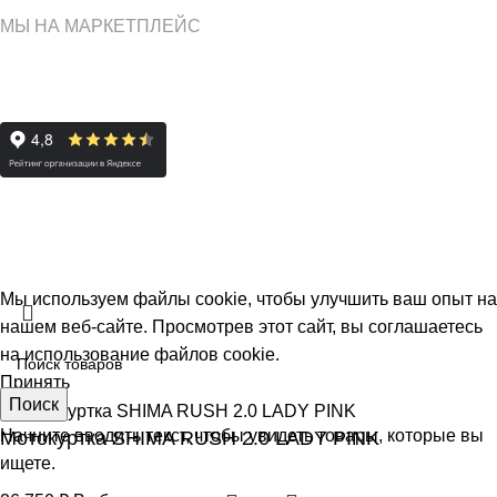
МЫ НА МАРКЕТПЛЕЙС
Разработал сайт
Евгений Иващенко
специально для
ШБ-
МОТО - магазин для мотоциклиста
© 2025г.
Мы используем файлы cookie, чтобы улучшить ваш опыт на
нашем веб-сайте. Просмотрев этот сайт, вы соглашаетесь
на использование файлов cookie.
Принять
Поиск
Начните вводить текст, чтобы увидеть товары, которые вы
Мотокуртка SHIMA RUSH 2.0 LADY PINK
ищете.