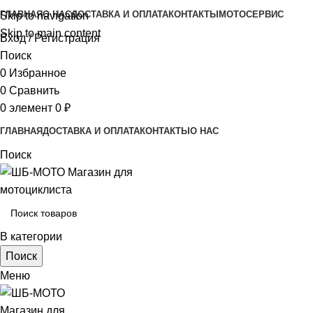
ГЛАВНАЯ
О НАС
ДОСТАВКА И ОПЛАТА
КОНТАКТЫ
МОТОСЕРВИС
Skip to navigation
Skip to main content
Вход / Регистрация
Поиск
0
Избранное
0
Сравнить
0
элемент
0
₽
ГЛАВНАЯ
ДОСТАВКА И ОПЛАТА
КОНТАКТЫ
О НАС
Поиск
В категории
Поиск
Меню