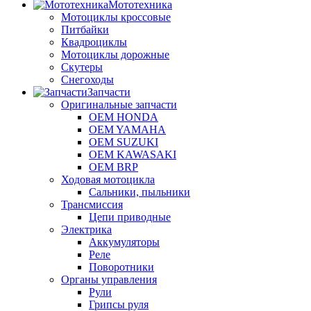
Мототехника
Мотоциклы кроссовые
Питбайки
Квадроциклы
Мотоциклы дорожные
Скутеры
Снегоходы
Запчасти
Оригинальные запчасти
OEM HONDA
OEM YAMAHA
OEM SUZUKI
OEM KAWASAKI
OEM BRP
Ходовая мотоцикла
Сальники, пыльники
Трансмиссия
Цепи приводные
Электрика
Аккумуляторы
Реле
Поворотники
Органы управления
Рули
Грипсы руля