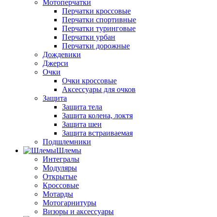
Мотоперчатки
Перчатки кроссовые
Перчатки спортивные
Перчатки туринговые
Перчатки урбан
Перчатки дорожные
Дождевики
Джерси
Очки
Очки кроссовые
Аксессуары для очков
Защита
Защита тела
Защита колена, локтя
Защита шеи
Защита встраиваемая
Подшлемники
Шлемы
Интегралы
Модуляры
Открытые
Кроссовые
Мотарды
Мотогарнитуры
Визоры и аксессуары