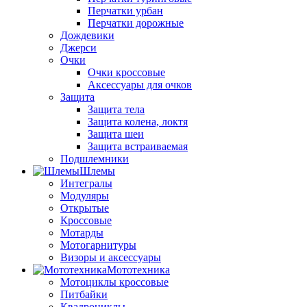
Перчатки урбан
Перчатки дорожные
Дождевики
Джерси
Очки
Очки кроссовые
Аксессуары для очков
Защита
Защита тела
Защита колена, локтя
Защита шеи
Защита встраиваемая
Подшлемники
Шлемы
Интегралы
Модуляры
Открытые
Кроссовые
Мотарды
Мотогарнитуры
Визоры и аксессуары
Мототехника
Мотоциклы кроссовые
Питбайки
Квадроциклы