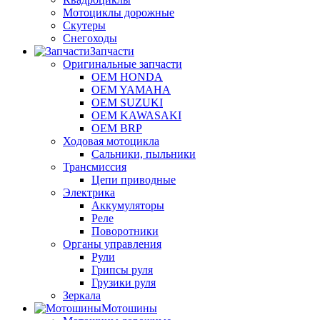
Мотоциклы дорожные
Скутеры
Снегоходы
Запчасти
Оригинальные запчасти
OEM HONDA
OEM YAMAHA
OEM SUZUKI
OEM KAWASAKI
OEM BRP
Ходовая мотоцикла
Сальники, пыльники
Трансмиссия
Цепи приводные
Электрика
Аккумуляторы
Реле
Поворотники
Органы управления
Рули
Грипсы руля
Грузики руля
Зеркала
Мотошины