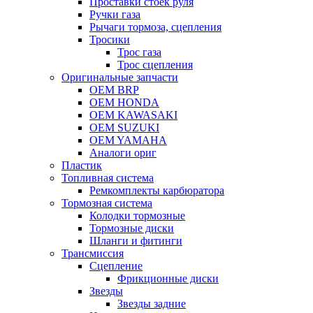
Проставки стоек руля
Ручки газа
Рычаги тормоза, сцепления
Тросики
Трос газа
Трос сцепления
Оригинальные запчасти
OEM BRP
OEM HONDA
OEM KAWASAKI
OEM SUZUKI
OEM YAMAHA
Аналоги ориг
Пластик
Топливная система
Ремкомплекты карбюратора
Тормозная система
Колодки тормозные
Тормозные диски
Шланги и фитинги
Трансмиссия
Cцепление
Фрикционные диски
Звезды
Звезды задние