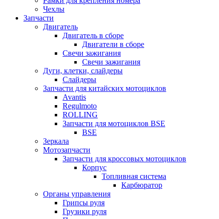
Рамки для крепления номера
Чехлы
Запчасти
Двигатель
Двигатель в сборе
Двигатели в сборе
Свечи зажигания
Свечи зажигания
Дуги, клетки, слайдеры
Слайдеры
Запчасти для китайских мотоциклов
Avantis
Regulmoto
ROLLING
Запчасти для мотоциклов BSE
BSE
Зеркала
Мотозапчасти
Запчасти для кроссовых мотоциклов
Корпус
Топливная система
Карбюратор
Органы управления
Грипсы руля
Грузики руля