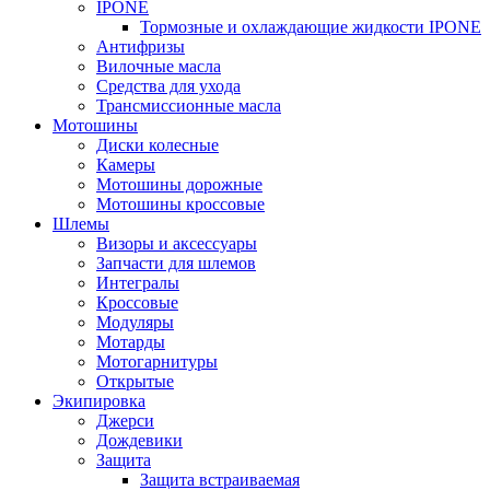
IPONE
Тормозные и охлаждающие жидкости IPONE
Антифризы
Вилочные масла
Средства для ухода
Трансмиссионные масла
Мотошины
Диски колесные
Камеры
Мотошины дорожные
Мотошины кроссовые
Шлемы
Визоры и аксессуары
Запчасти для шлемов
Интегралы
Кроссовые
Модуляры
Мотарды
Мотогарнитуры
Открытые
Экипировка
Джерси
Дождевики
Защита
Защита встраиваемая