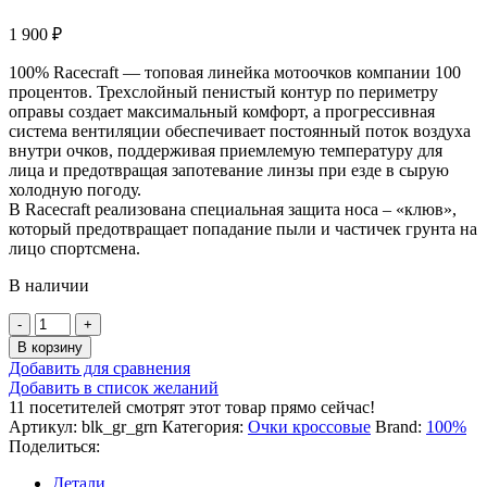
1 900
₽
100% Racecraft — топовая линейка мотоочков компании 100
процентов. Трехслойный пенистый контур по периметру
оправы создает максимальный комфорт, а прогрессивная
система вентиляции обеспечивает постоянный поток воздуха
внутри очков, поддерживая приемлемую температуру для
лица и предотвращая запотевание линзы при езде в сырую
холодную погоду.
В Racecraft реализована специальная защита носа – «клюв»,
который предотвращает попадание пыли и частичек грунта на
лицо спортсмена.
В наличии
Количество
товара
В корзину
Очки
Добавить для сравнения
100%
Добавить в список желаний
Racecraft
11
посетителей смотрят этот товар прямо сейчас!
MX
Артикул:
blk_gr_grn
Категория:
Очки кроссовые
Brand:
100%
черно-
Поделиться:
серый-
зеленый
Детали