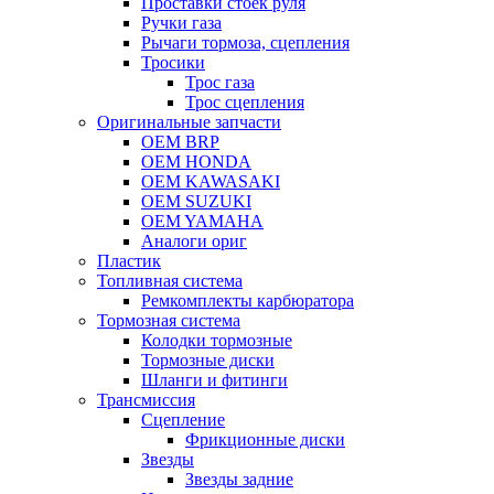
Проставки стоек руля
Ручки газа
Рычаги тормоза, сцепления
Тросики
Трос газа
Трос сцепления
Оригинальные запчасти
OEM BRP
OEM HONDA
OEM KAWASAKI
OEM SUZUKI
OEM YAMAHA
Аналоги ориг
Пластик
Топливная система
Ремкомплекты карбюратора
Тормозная система
Колодки тормозные
Тормозные диски
Шланги и фитинги
Трансмиссия
Cцепление
Фрикционные диски
Звезды
Звезды задние