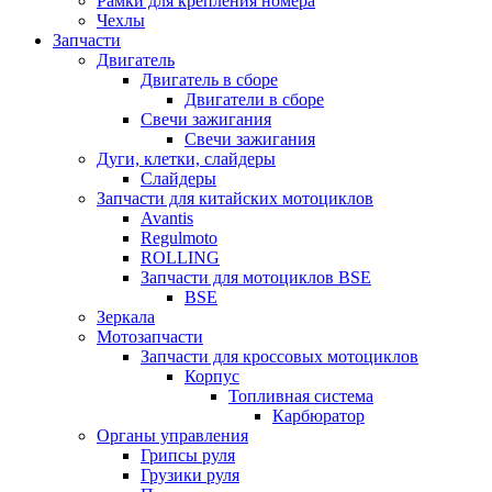
Рамки для крепления номера
Чехлы
Запчасти
Двигатель
Двигатель в сборе
Двигатели в сборе
Свечи зажигания
Свечи зажигания
Дуги, клетки, слайдеры
Слайдеры
Запчасти для китайских мотоциклов
Avantis
Regulmoto
ROLLING
Запчасти для мотоциклов BSE
BSE
Зеркала
Мотозапчасти
Запчасти для кроссовых мотоциклов
Корпус
Топливная система
Карбюратор
Органы управления
Грипсы руля
Грузики руля