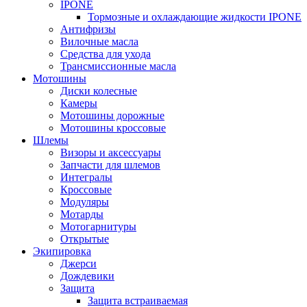
IPONE
Тормозные и охлаждающие жидкости IPONE
Антифризы
Вилочные масла
Средства для ухода
Трансмиссионные масла
Мотошины
Диски колесные
Камеры
Мотошины дорожные
Мотошины кроссовые
Шлемы
Визоры и аксессуары
Запчасти для шлемов
Интегралы
Кроссовые
Модуляры
Мотарды
Мотогарнитуры
Открытые
Экипировка
Джерси
Дождевики
Защита
Защита встраиваемая