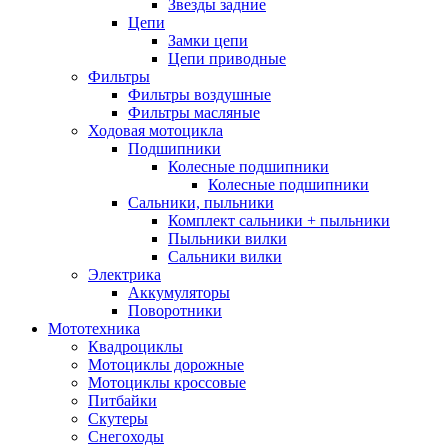
Звезды задние
Цепи
Замки цепи
Цепи приводные
Фильтры
Фильтры воздушные
Фильтры масляные
Ходовая мотоцикла
Подшипники
Колесные подшипники
Колесные подшипники
Сальники, пыльники
Комплект сальники + пыльники
Пыльники вилки
Сальники вилки
Электрика
Аккумуляторы
Поворотники
Мототехника
Квадроциклы
Мотоциклы дорожные
Мотоциклы кроссовые
Питбайки
Скутеры
Снегоходы