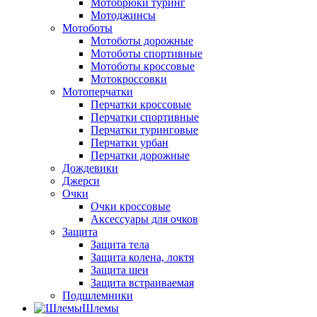
Мотобрюки туринг
Мотоджинсы
Мотоботы
Мотоботы дорожные
Мотоботы спортивные
Мотоботы кроссовые
Мотокроссовки
Мотоперчатки
Перчатки кроссовые
Перчатки спортивные
Перчатки туринговые
Перчатки урбан
Перчатки дорожные
Дождевики
Джерси
Очки
Очки кроссовые
Аксессуары для очков
Защита
Защита тела
Защита колена, локтя
Защита шеи
Защита встраиваемая
Подшлемники
Шлемы