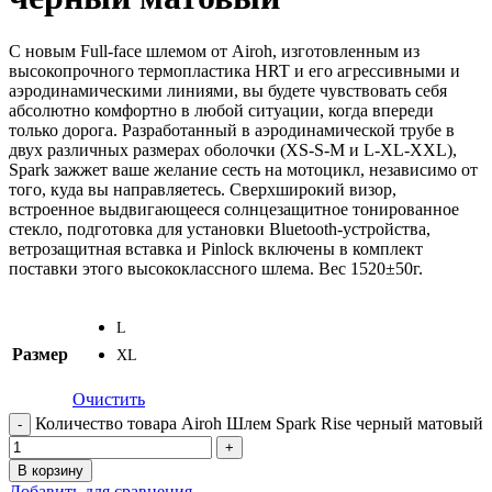
С новым Full-face шлемом от Airoh, изготовленным из
высокопрочного термопластика HRT и его агрессивными и
аэродинамическими линиями, вы будете чувствовать себя
абсолютно комфортно в любой ситуации, когда впереди
только дорога. Разработанный в аэродинамической трубе в
двух различных размерах оболочки (XS-S-M и L-XL-XXL),
Spark зажжет ваше желание сесть на мотоцикл, независимо от
того, куда вы направляетесь. Сверхширокий визор,
встроенное выдвигающееся солнцезащитное тонированное
стекло, подготовка для установки Bluetooth-устройства,
ветрозащитная вставка и Pinlock включены в комплект
поставки этого высококлассного шлема. Вес 1520±50г.
L
Размер
XL
Очистить
Количество товара Airoh Шлем Spark Rise черный матовый
В корзину
Добавить для сравнения