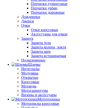
Перчатки туринговые
Перчатки урбан
Перчатки дорожные
Дождевики
Джерси
Очки
Очки кроссовые
Аксессуары для очков
Защита
Защита тела
Защита колена, локтя
Защита шеи
Защита встраиваемая
Подшлемники
Шлемы
Интегралы
Модуляры
Открытые
Кроссовые
Мотарды
Мотогарнитуры
Визоры и аксессуары
Мототехника
Мотоциклы кроссовые
Питбайки