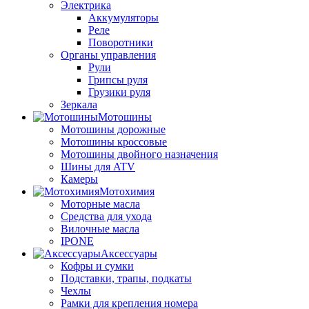
Электрика
Аккумуляторы
Реле
Поворотники
Органы управления
Рули
Грипсы руля
Грузики руля
Зеркала
Мотошины
Мотошины дорожные
Мотошины кроссовые
Мотошины двойного назначения
Шины для ATV
Камеры
Мотохимия
Моторные масла
Средства для ухода
Вилочные масла
IPONE
Аксессуары
Кофры и сумки
Подставки, трапы, подкаты
Чехлы
Рамки для крепления номера