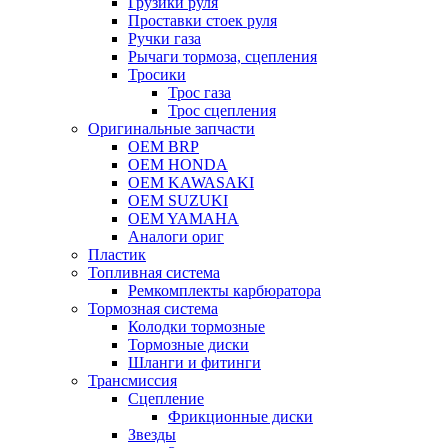
Грузики руля
Проставки стоек руля
Ручки газа
Рычаги тормоза, сцепления
Тросики
Трос газа
Трос сцепления
Оригинальные запчасти
OEM BRP
OEM HONDA
OEM KAWASAKI
OEM SUZUKI
OEM YAMAHA
Аналоги ориг
Пластик
Топливная система
Ремкомплекты карбюратора
Тормозная система
Колодки тормозные
Тормозные диски
Шланги и фитинги
Трансмиссия
Cцепление
Фрикционные диски
Звезды