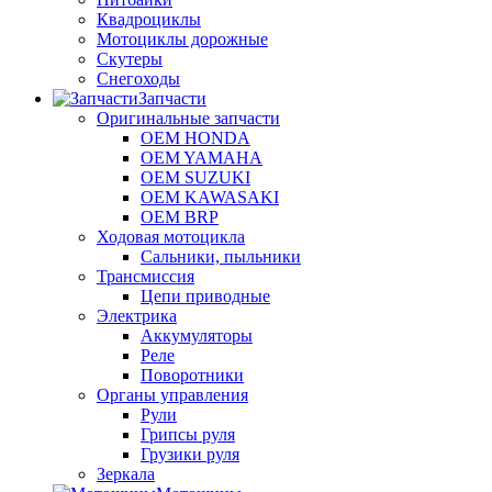
Квадроциклы
Мотоциклы дорожные
Скутеры
Снегоходы
Запчасти
Оригинальные запчасти
OEM HONDA
OEM YAMAHA
OEM SUZUKI
OEM KAWASAKI
OEM BRP
Ходовая мотоцикла
Сальники, пыльники
Трансмиссия
Цепи приводные
Электрика
Аккумуляторы
Реле
Поворотники
Органы управления
Рули
Грипсы руля
Грузики руля
Зеркала