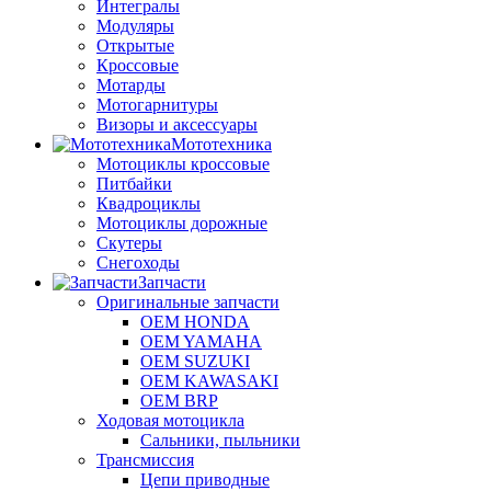
Интегралы
Модуляры
Открытые
Кроссовые
Мотарды
Мотогарнитуры
Визоры и аксессуары
Мототехника
Мотоциклы кроссовые
Питбайки
Квадроциклы
Мотоциклы дорожные
Скутеры
Снегоходы
Запчасти
Оригинальные запчасти
OEM HONDA
OEM YAMAHA
OEM SUZUKI
OEM KAWASAKI
OEM BRP
Ходовая мотоцикла
Сальники, пыльники
Трансмиссия
Цепи приводные