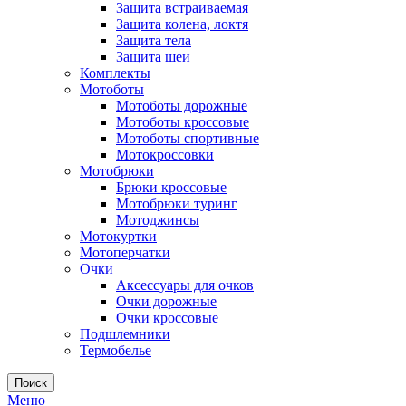
Защита встраиваемая
Защита колена, локтя
Защита тела
Защита шеи
Комплекты
Мотоботы
Мотоботы дорожные
Мотоботы кроссовые
Мотоботы спортивные
Мотокроссовки
Мотобрюки
Брюки кроссовые
Мотобрюки туринг
Мотоджинсы
Мотокуртки
Мотоперчатки
Очки
Аксессуары для очков
Очки дорожные
Очки кроссовые
Подшлемники
Термобелье
Поиск
Меню