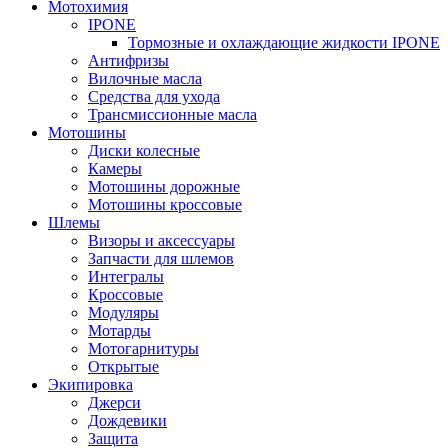
Мотохимия
IPONE
Тормозные и охлаждающие жидкости IPONE
Антифризы
Вилочные масла
Средства для ухода
Трансмиссионные масла
Мотошины
Диски колесные
Камеры
Мотошины дорожные
Мотошины кроссовые
Шлемы
Визоры и аксессуары
Запчасти для шлемов
Интегралы
Кроссовые
Модуляры
Мотарды
Мотогарнитуры
Открытые
Экипировка
Джерси
Дождевики
Защита