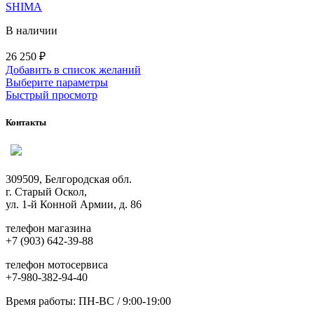
товара.
SHIMA
В наличии
26 250
₽
Добавить в список желаний
Этот
Выберите параметры
товар
Быстрый просмотр
имеет
несколько
Контакты
вариаций.
Опции
можно
выбрать
309509, Белгородская обл.
на
г. Старый Оскол,
странице
ул. 1-й Конной Армии, д. 86
товара.
телефон магазина
+7 (903) 642-39-88
телефон мотосервиса
+7-980-382-94-40
Время работы: ПН-ВС / 9:00-19:00