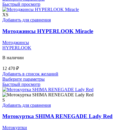
товар
Быстрый просмотр
имеет
несколько
XS
вариаций.
Добавить для сравнения
Опции
можно
Мотоджинсы HYPERLOOK Miracle
выбрать
на
Мотоджинсы
странице
HYPERLOOK
товара.
В наличии
12 470
₽
Добавить в список желаний
Этот
Выберите параметры
товар
Быстрый просмотр
имеет
несколько
вариаций.
S
Опции
Добавить для сравнения
можно
выбрать
Мотокуртка SHIMA RENEGADE Lady Red
на
странице
Мотокуртки