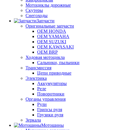
Мотоциклы дорожные
Скутеры
Снегоходы
Запчасти
Оригинальные запчасти
OEM HONDA
OEM YAMAHA
OEM SUZUKI
OEM KAWASAKI
OEM BRP
Ходовая мотоцикла
Сальники, пыльники
Трансмиссия
Цепи приводные
Электрика
Аккумуляторы
Реле
Поворотники
Органы управления
Рули
Грипсы руля
Грузики руля
Зеркала
Мотошины