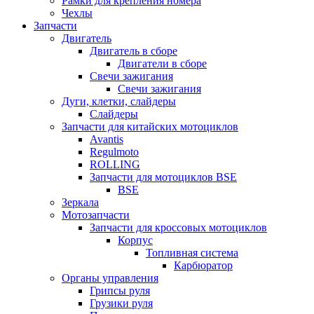
Рамки для крепления номера
Чехлы
Запчасти
Двигатель
Двигатель в сборе
Двигатели в сборе
Свечи зажигания
Свечи зажигания
Дуги, клетки, слайдеры
Слайдеры
Запчасти для китайских мотоциклов
Avantis
Regulmoto
ROLLING
Запчасти для мотоциклов BSE
BSE
Зеркала
Мотозапчасти
Запчасти для кроссовых мотоциклов
Корпус
Топливная система
Карбюратор
Органы управления
Грипсы руля
Грузики руля