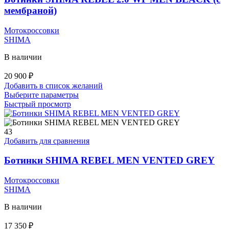
товара.
мембраной)
Мотокроссовки
SHIMA
В наличии
20 900
₽
Добавить в список желаний
Этот
Выберите параметры
товар
Быстрый просмотр
имеет
несколько
вариаций.
43
Опции
Добавить для сравнения
можно
выбрать
Ботинки SHIMA REBEL MEN VENTED GREY
на
странице
Мотокроссовки
товара.
SHIMA
В наличии
17 350
₽