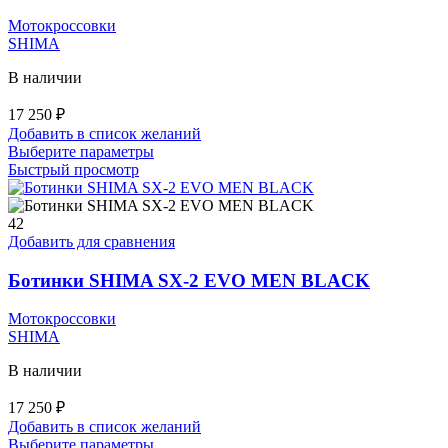
выбрать
на
Мотокроссовки
странице
SHIMA
товара.
В наличии
17 250
₽
Добавить в список желаний
Этот
Выберите параметры
товар
Быстрый просмотр
имеет
несколько
вариаций.
42
Опции
Добавить для сравнения
можно
выбрать
Ботинки SHIMA SX-2 EVO MEN BLACK
на
странице
Мотокроссовки
товара.
SHIMA
В наличии
17 250
₽
Добавить в список желаний
Этот
Выберите параметры