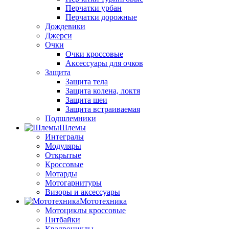
Перчатки урбан
Перчатки дорожные
Дождевики
Джерси
Очки
Очки кроссовые
Аксессуары для очков
Защита
Защита тела
Защита колена, локтя
Защита шеи
Защита встраиваемая
Подшлемники
Шлемы
Интегралы
Модуляры
Открытые
Кроссовые
Мотарды
Мотогарнитуры
Визоры и аксессуары
Мототехника
Мотоциклы кроссовые
Питбайки
Квадроциклы