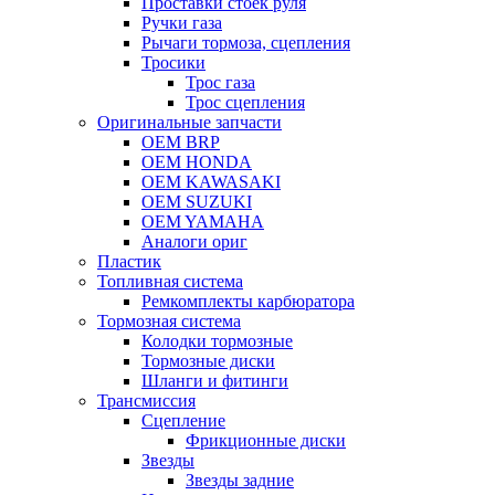
Проставки стоек руля
Ручки газа
Рычаги тормоза, сцепления
Тросики
Трос газа
Трос сцепления
Оригинальные запчасти
OEM BRP
OEM HONDA
OEM KAWASAKI
OEM SUZUKI
OEM YAMAHA
Аналоги ориг
Пластик
Топливная система
Ремкомплекты карбюратора
Тормозная система
Колодки тормозные
Тормозные диски
Шланги и фитинги
Трансмиссия
Cцепление
Фрикционные диски
Звезды
Звезды задние