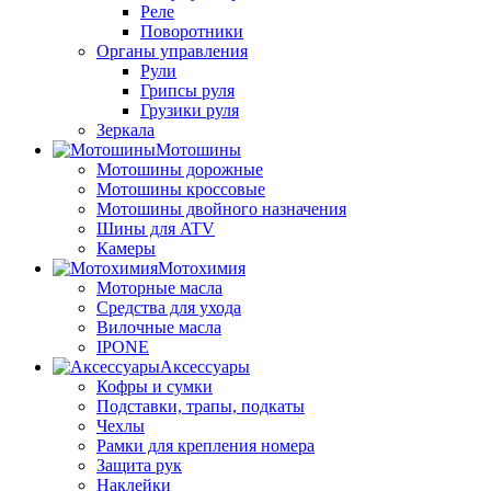
Реле
Поворотники
Органы управления
Рули
Грипсы руля
Грузики руля
Зеркала
Мотошины
Мотошины дорожные
Мотошины кроссовые
Мотошины двойного назначения
Шины для ATV
Камеры
Мотохимия
Моторные масла
Средства для ухода
Вилочные масла
IPONE
Аксессуары
Кофры и сумки
Подставки, трапы, подкаты
Чехлы
Рамки для крепления номера
Защита рук
Наклейки