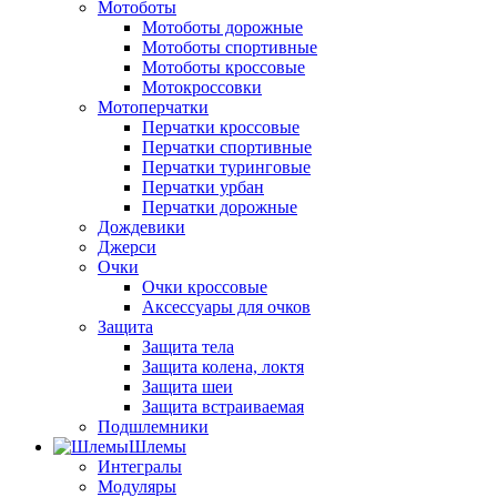
Мотоботы
Мотоботы дорожные
Мотоботы спортивные
Мотоботы кроссовые
Мотокроссовки
Мотоперчатки
Перчатки кроссовые
Перчатки спортивные
Перчатки туринговые
Перчатки урбан
Перчатки дорожные
Дождевики
Джерси
Очки
Очки кроссовые
Аксессуары для очков
Защита
Защита тела
Защита колена, локтя
Защита шеи
Защита встраиваемая
Подшлемники
Шлемы
Интегралы
Модуляры