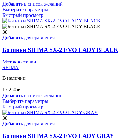
Добавить в список желаний
Этот
Выберите параметры
товар
Быстрый просмотр
имеет
несколько
вариаций.
38
Опции
Добавить для сравнения
можно
выбрать
Ботинки SHIMA SX-2 EVO LADY BLACK
на
странице
Мотокроссовки
товара.
SHIMA
В наличии
17 250
₽
Добавить в список желаний
Этот
Выберите параметры
товар
Быстрый просмотр
имеет
несколько
38
вариаций.
Добавить для сравнения
Опции
можно
Ботинки SHIMA SX-2 EVO LADY GRAY