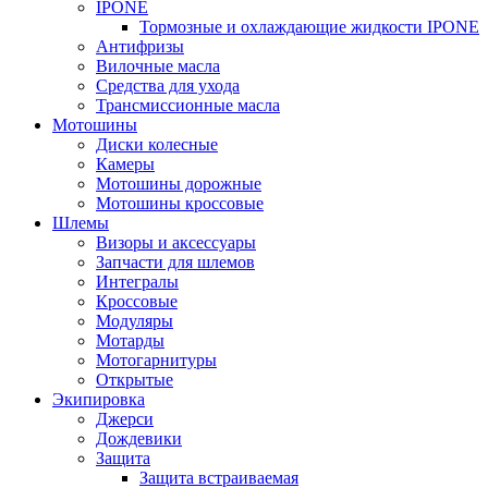
IPONE
Тормозные и охлаждающие жидкости IPONE
Антифризы
Вилочные масла
Средства для ухода
Трансмиссионные масла
Мотошины
Диски колесные
Камеры
Мотошины дорожные
Мотошины кроссовые
Шлемы
Визоры и аксессуары
Запчасти для шлемов
Интегралы
Кроссовые
Модуляры
Мотарды
Мотогарнитуры
Открытые
Экипировка
Джерси
Дождевики
Защита
Защита встраиваемая