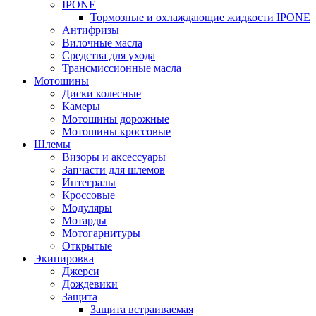
IPONE
Тормозные и охлаждающие жидкости IPONE
Антифризы
Вилочные масла
Средства для ухода
Трансмиссионные масла
Мотошины
Диски колесные
Камеры
Мотошины дорожные
Мотошины кроссовые
Шлемы
Визоры и аксессуары
Запчасти для шлемов
Интегралы
Кроссовые
Модуляры
Мотарды
Мотогарнитуры
Открытые
Экипировка
Джерси
Дождевики
Защита
Защита встраиваемая