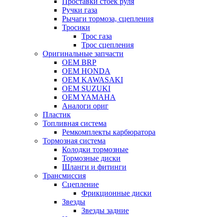
Проставки стоек руля
Ручки газа
Рычаги тормоза, сцепления
Тросики
Трос газа
Трос сцепления
Оригинальные запчасти
OEM BRP
OEM HONDA
OEM KAWASAKI
OEM SUZUKI
OEM YAMAHA
Аналоги ориг
Пластик
Топливная система
Ремкомплекты карбюратора
Тормозная система
Колодки тормозные
Тормозные диски
Шланги и фитинги
Трансмиссия
Cцепление
Фрикционные диски
Звезды
Звезды задние