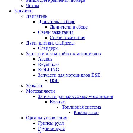
Рамки для крепления номера
Чехлы
Запчасти
Двигатель
Двигатель в сборе
Двигатели в сборе
Свечи зажигания
Свечи зажигания
Дуги, клетки, слайдеры
Слайдеры
Запчасти для китайских мотоциклов
Avantis
Regulmoto
ROLLING
Запчасти для мотоциклов BSE
BSE
Зеркала
Мотозапчасти
Запчасти для кроссовых мотоциклов
Корпус
Топливная система
Карбюратор
Органы управления
Грипсы руля
Грузики руля