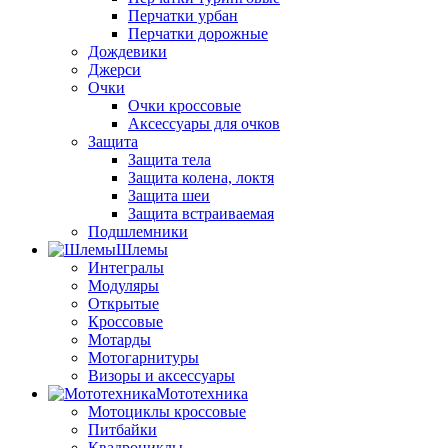
Перчатки урбан
Перчатки дорожные
Дождевики
Джерси
Очки
Очки кроссовые
Аксессуары для очков
Защита
Защита тела
Защита колена, локтя
Защита шеи
Защита встраиваемая
Подшлемники
Шлемы
Интегралы
Модуляры
Открытые
Кроссовые
Мотарды
Мотогарнитуры
Визоры и аксессуары
Мототехника
Мотоциклы кроссовые
Питбайки
Квадроциклы