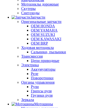
Мотоциклы дорожные
Скутеры
Снегоходы
Запчасти
Оригинальные запчасти
OEM HONDA
OEM YAMAHA
OEM SUZUKI
OEM KAWASAKI
OEM BRP
Ходовая мотоцикла
Сальники, пыльники
Трансмиссия
Цепи приводные
Электрика
Аккумуляторы
Реле
Поворотники
Органы управления
Рули
Грипсы руля
Грузики руля
Зеркала
Мотошины