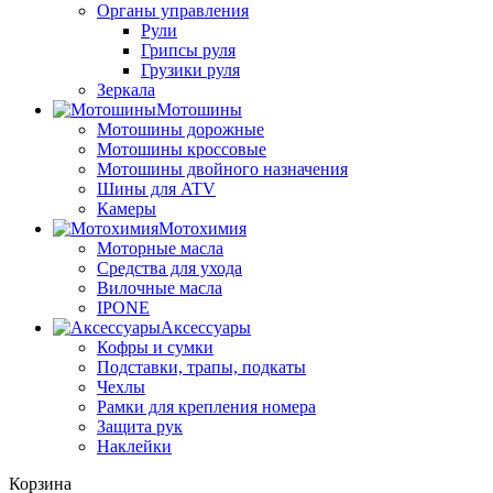
Органы управления
Рули
Грипсы руля
Грузики руля
Зеркала
Мотошины
Мотошины дорожные
Мотошины кроссовые
Мотошины двойного назначения
Шины для ATV
Камеры
Мотохимия
Моторные масла
Средства для ухода
Вилочные масла
IPONE
Аксессуары
Кофры и сумки
Подставки, трапы, подкаты
Чехлы
Рамки для крепления номера
Защита рук
Наклейки
Корзина