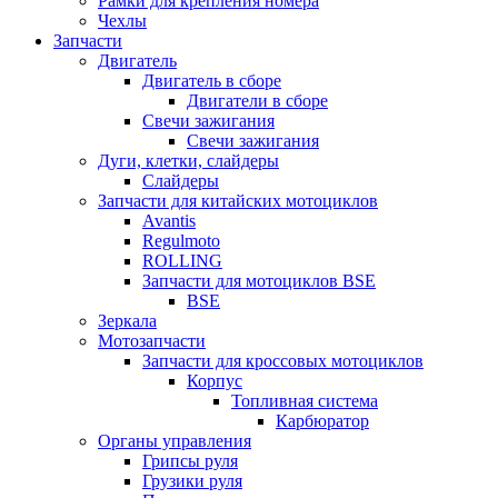
Рамки для крепления номера
Чехлы
Запчасти
Двигатель
Двигатель в сборе
Двигатели в сборе
Свечи зажигания
Свечи зажигания
Дуги, клетки, слайдеры
Слайдеры
Запчасти для китайских мотоциклов
Avantis
Regulmoto
ROLLING
Запчасти для мотоциклов BSE
BSE
Зеркала
Мотозапчасти
Запчасти для кроссовых мотоциклов
Корпус
Топливная система
Карбюратор
Органы управления
Грипсы руля
Грузики руля