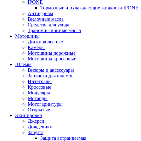
IPONE
Тормозные и охлаждающие жидкости IPONE
Антифризы
Вилочные масла
Средства для ухода
Трансмиссионные масла
Мотошины
Диски колесные
Камеры
Мотошины дорожные
Мотошины кроссовые
Шлемы
Визоры и аксессуары
Запчасти для шлемов
Интегралы
Кроссовые
Модуляры
Мотарды
Мотогарнитуры
Открытые
Экипировка
Джерси
Дождевики
Защита
Защита встраиваемая