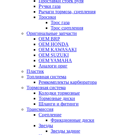
Проставки стоек руля
Ручки газа
Рычаги тормоза, сцепления
Тросики
Трос газа
Трос сцепления
Оригинальные запчасти
OEM BRP
OEM HONDA
OEM KAWASAKI
OEM SUZUKI
OEM YAMAHA
Аналоги ориг
Пластик
Топливная система
Ремкомплекты карбюратора
Тормозная система
Колодки тормозные
Тормозные диски
Шланги и фитинги
Трансмиссия
Cцепление
Фрикционные диски
Звезды
Звезды задние