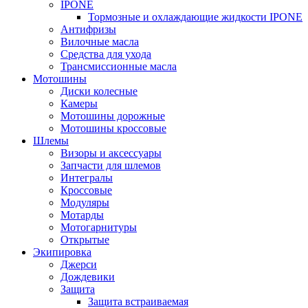
IPONE
Тормозные и охлаждающие жидкости IPONE
Антифризы
Вилочные масла
Средства для ухода
Трансмиссионные масла
Мотошины
Диски колесные
Камеры
Мотошины дорожные
Мотошины кроссовые
Шлемы
Визоры и аксессуары
Запчасти для шлемов
Интегралы
Кроссовые
Модуляры
Мотарды
Мотогарнитуры
Открытые
Экипировка
Джерси
Дождевики
Защита
Защита встраиваемая