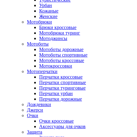
Урбан
Кожаные
Женские
Мотобрюки
Брюки кроссовые
Мотобрюки туринг
Мотоджинсы
Мотоботы
Мотоботы дорожные
Мотоботы спортивные
Мотоботы кроссовые
Мотокроссовки
Мотоперчатки
Перчатки кроссовые
Перчатки спортивные
Перчатки туринговые
Перчатки урбан
Перчатки дорожные
Дождевики
Джерси
Очки
Очки кроссовые
Аксессуары для очков
Защита