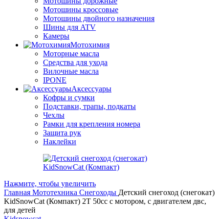
Мотошины дорожные
Мотошины кроссовые
Мотошины двойного назначения
Шины для ATV
Камеры
Мотохимия
Моторные масла
Средства для ухода
Вилочные масла
IPONE
Аксессуары
Кофры и сумки
Подставки, трапы, подкаты
Чехлы
Рамки для крепления номера
Защита рук
Наклейки
Нажмите, чтобы увеличить
Главная
Мототехника
Снегоходы
Детский снегоход (снегокат)
KidSnowCat (Компакт) 2T 50cc с мотором, с двигателем двс,
для детей
Kidsnowcat