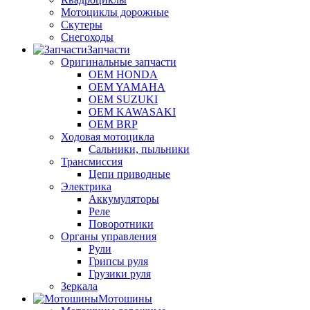
Мотоциклы дорожные
Скутеры
Снегоходы
Запчасти
Оригинальные запчасти
OEM HONDA
OEM YAMAHA
OEM SUZUKI
OEM KAWASAKI
OEM BRP
Ходовая мотоцикла
Сальники, пыльники
Трансмиссия
Цепи приводные
Электрика
Аккумуляторы
Реле
Поворотники
Органы управления
Рули
Грипсы руля
Грузики руля
Зеркала
Мотошины