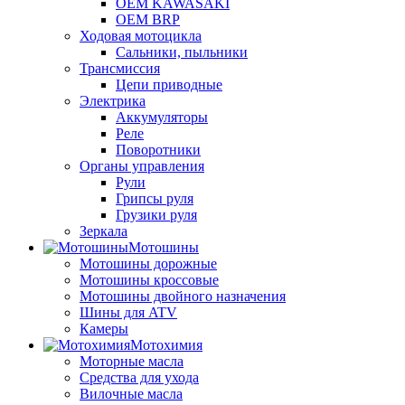
OEM KAWASAKI
OEM BRP
Ходовая мотоцикла
Сальники, пыльники
Трансмиссия
Цепи приводные
Электрика
Аккумуляторы
Реле
Поворотники
Органы управления
Рули
Грипсы руля
Грузики руля
Зеркала
Мотошины
Мотошины дорожные
Мотошины кроссовые
Мотошины двойного назначения
Шины для ATV
Камеры
Мотохимия
Моторные масла
Средства для ухода
Вилочные масла