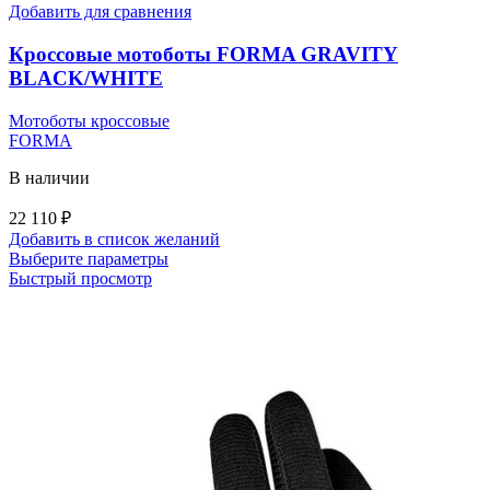
вариаций.
Добавить для сравнения
Опции
можно
Кроссовые мотоботы FORMA GRAVITY
выбрать
BLACK/WHITE
на
странице
Мотоботы кроссовые
товара.
FORMA
В наличии
22 110
₽
Добавить в список желаний
Этот
Выберите параметры
товар
Быстрый просмотр
имеет
несколько
вариаций.
Опции
можно
выбрать
на
странице
товара.