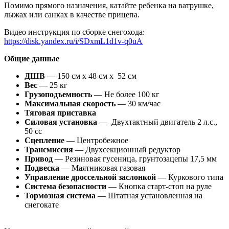
Помимо прямого назначения, катайте ребенка на ватрушке,
лыжах или санках в качестве прицепа.
Видео инструкция по сборке снегохода:
https://disk.yandex.ru/i/SDxmL1d1v-q0uA
Общие данные
ДШВ
— 150 см x 48 см x 52 см
Вес
— 25 кг
Грузоподъемность
— Не более 100 кг
Максимальная скорость
— 30 км/час
Тяговая приставка
Силовая установка
— Двухтактный двигатель 2 л.с.,
50 сс
Сцепление
— Центробежное
Трансмиссия
— Двухсекционный редуктор
Привод
— Резиновая гусеница, грунтозацепы 17,5 мм
Подвеска
— Маятниковая газовая
Управление дроссельной заслонкой
— Куркового типа
Система безопасности
— Кнопка старт-стоп на руле
Тормозная система
— Штатная установленная на
снегокате