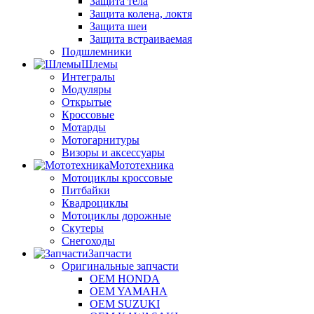
Защита тела
Защита колена, локтя
Защита шеи
Защита встраиваемая
Подшлемники
Шлемы
Интегралы
Модуляры
Открытые
Кроссовые
Мотарды
Мотогарнитуры
Визоры и аксессуары
Мототехника
Мотоциклы кроссовые
Питбайки
Квадроциклы
Мотоциклы дорожные
Скутеры
Снегоходы
Запчасти
Оригинальные запчасти
OEM HONDA
OEM YAMAHA
OEM SUZUKI