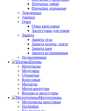
Перчатки урбан
Перчатки дорожные
Дождевики
Джерси
Очки
Очки кроссовые
Аксессуары для очков
Защита
Защита тела
Защита колена, локтя
Защита шеи
Защита встраиваемая
Подшлемники
Шлемы
Интегралы
Модуляры
Открытые
Кроссовые
Мотарды
Мотогарнитуры
Визоры и аксессуары
Мототехника
Мотоциклы кроссовые
Питбайки
Квадроциклы