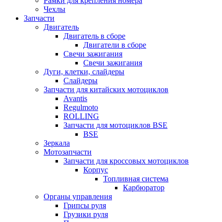
Рамки для крепления номера
Чехлы
Запчасти
Двигатель
Двигатель в сборе
Двигатели в сборе
Свечи зажигания
Свечи зажигания
Дуги, клетки, слайдеры
Слайдеры
Запчасти для китайских мотоциклов
Avantis
Regulmoto
ROLLING
Запчасти для мотоциклов BSE
BSE
Зеркала
Мотозапчасти
Запчасти для кроссовых мотоциклов
Корпус
Топливная система
Карбюратор
Органы управления
Грипсы руля
Грузики руля