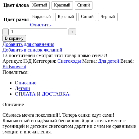
Цвет блока
Желтый
Красный
Синий
Бордовый
Красный
Синий
Черный
Цвет рамы
Очистить
Количество
товара
В корзину
Детский
Добавить для сравнения
снегоход
Добавить в список желаний
(снегокат)
13
посетителей смотрят этот товар прямо сейчас!
KidSnowCat
Артикул:
Н/Д
Категория:
Снегоходы
Метка:
Для детей
Brand:
(Компакт)
Kidsnowcat
2T
Поделиться:
50cc
с
Описание
мотором,
Детали
с
ОПЛАТА И ДОСТАВКА
двигателем
двс,
Описание
для
детей
Сбылась мечта поколений!. Теперь санки едут сами!
Компактный и надёжный бензиновый двигатель вместе с
гусеницей и детским снегокатом дарят ни с чем не сравнимые
эмоции и впечатления.