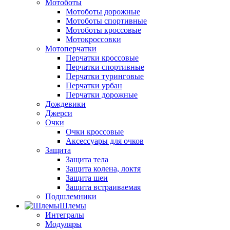
Мотоботы
Мотоботы дорожные
Мотоботы спортивные
Мотоботы кроссовые
Мотокроссовки
Мотоперчатки
Перчатки кроссовые
Перчатки спортивные
Перчатки туринговые
Перчатки урбан
Перчатки дорожные
Дождевики
Джерси
Очки
Очки кроссовые
Аксессуары для очков
Защита
Защита тела
Защита колена, локтя
Защита шеи
Защита встраиваемая
Подшлемники
Шлемы
Интегралы
Модуляры