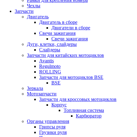
Рамки для крепления номера
Чехлы
Запчасти
Двигатель
Двигатель в сборе
Двигатели в сборе
Свечи зажигания
Свечи зажигания
Дуги, клетки, слайдеры
Слайдеры
Запчасти для китайских мотоциклов
Avantis
Regulmoto
ROLLING
Запчасти для мотоциклов BSE
BSE
Зеркала
Мотозапчасти
Запчасти для кроссовых мотоциклов
Корпус
Топливная система
Карбюратор
Органы управления
Грипсы руля
Грузики руля