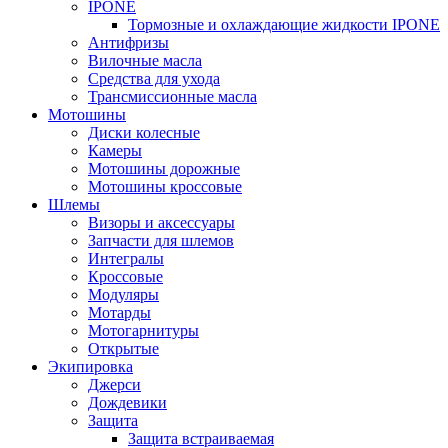
IPONE
Тормозные и охлаждающие жидкости IPONE
Антифризы
Вилочные масла
Средства для ухода
Трансмиссионные масла
Мотошины
Диски колесные
Камеры
Мотошины дорожные
Мотошины кроссовые
Шлемы
Визоры и аксессуары
Запчасти для шлемов
Интегралы
Кроссовые
Модуляры
Мотарды
Мотогарнитуры
Открытые
Экипировка
Джерси
Дождевики
Защита
Защита встраиваемая