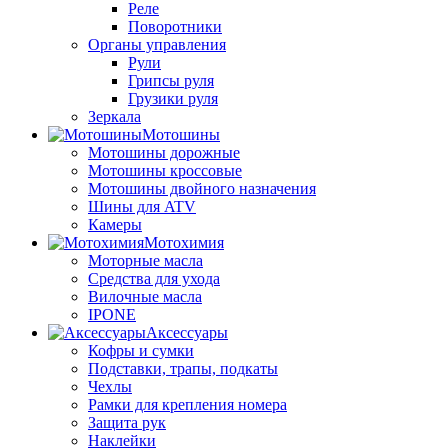
Реле
Поворотники
Органы управления
Рули
Грипсы руля
Грузики руля
Зеркала
Мотошины
Мотошины дорожные
Мотошины кроссовые
Мотошины двойного назначения
Шины для ATV
Камеры
Мотохимия
Моторные масла
Средства для ухода
Вилочные масла
IPONE
Аксессуары
Кофры и сумки
Подставки, трапы, подкаты
Чехлы
Рамки для крепления номера
Защита рук
Наклейки