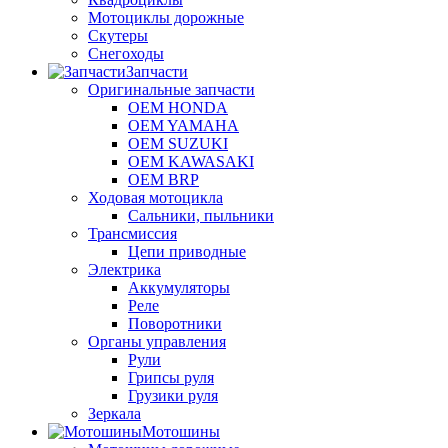
Мотоциклы дорожные
Скутеры
Снегоходы
Запчасти
Оригинальные запчасти
OEM HONDA
OEM YAMAHA
OEM SUZUKI
OEM KAWASAKI
OEM BRP
Ходовая мотоцикла
Сальники, пыльники
Трансмиссия
Цепи приводные
Электрика
Аккумуляторы
Реле
Поворотники
Органы управления
Рули
Грипсы руля
Грузики руля
Зеркала
Мотошины