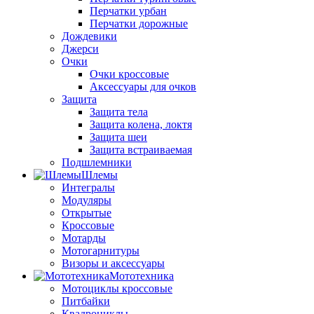
Перчатки урбан
Перчатки дорожные
Дождевики
Джерси
Очки
Очки кроссовые
Аксессуары для очков
Защита
Защита тела
Защита колена, локтя
Защита шеи
Защита встраиваемая
Подшлемники
Шлемы
Интегралы
Модуляры
Открытые
Кроссовые
Мотарды
Мотогарнитуры
Визоры и аксессуары
Мототехника
Мотоциклы кроссовые
Питбайки
Квадроциклы