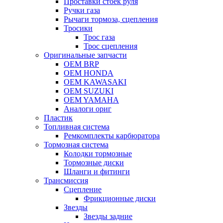
Проставки стоек руля
Ручки газа
Рычаги тормоза, сцепления
Тросики
Трос газа
Трос сцепления
Оригинальные запчасти
OEM BRP
OEM HONDA
OEM KAWASAKI
OEM SUZUKI
OEM YAMAHA
Аналоги ориг
Пластик
Топливная система
Ремкомплекты карбюратора
Тормозная система
Колодки тормозные
Тормозные диски
Шланги и фитинги
Трансмиссия
Cцепление
Фрикционные диски
Звезды
Звезды задние