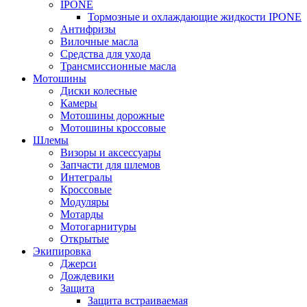
IPONE
Тормозные и охлаждающие жидкости IPONE
Антифризы
Вилочные масла
Средства для ухода
Трансмиссионные масла
Мотошины
Диски колесные
Камеры
Мотошины дорожные
Мотошины кроссовые
Шлемы
Визоры и аксессуары
Запчасти для шлемов
Интегралы
Кроссовые
Модуляры
Мотарды
Мотогарнитуры
Открытые
Экипировка
Джерси
Дождевики
Защита
Защита встраиваемая