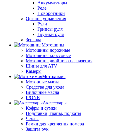
Аккумуляторы
Реле
Поворотники
Органы управления
Рули
Грипсы руля
Грузики руля
Зеркала
Мотошины
Мотошины дорожные
Мотошины кроссовые
Мотошины двойного назначения
Шины для ATV
Камеры
Мотохимия
Моторные масла
Средства для ухода
Вилочные масла
IPONE
Аксессуары
Кофры и сумки
Подставки, трапы, подкаты
Чехлы
Рамки для крепления номера
Защита рук