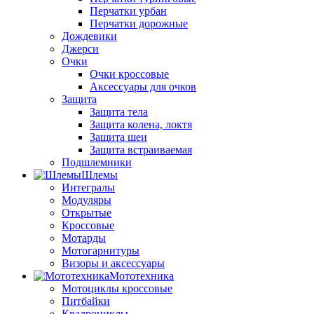
Перчатки урбан
Перчатки дорожные
Дождевики
Джерси
Очки
Очки кроссовые
Аксессуары для очков
Защита
Защита тела
Защита колена, локтя
Защита шеи
Защита встраиваемая
Подшлемники
Шлемы
Интегралы
Модуляры
Открытые
Кроссовые
Мотарды
Мотогарнитуры
Визоры и аксессуары
Мототехника
Мотоциклы кроссовые
Питбайки
Квадроциклы