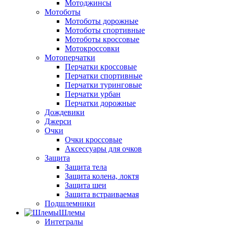
Мотоджинсы
Мотоботы
Мотоботы дорожные
Мотоботы спортивные
Мотоботы кроссовые
Мотокроссовки
Мотоперчатки
Перчатки кроссовые
Перчатки спортивные
Перчатки туринговые
Перчатки урбан
Перчатки дорожные
Дождевики
Джерси
Очки
Очки кроссовые
Аксессуары для очков
Защита
Защита тела
Защита колена, локтя
Защита шеи
Защита встраиваемая
Подшлемники
Шлемы
Интегралы