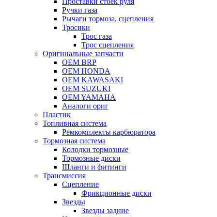
Проставки стоек руля
Ручки газа
Рычаги тормоза, сцепления
Тросики
Трос газа
Трос сцепления
Оригинальные запчасти
OEM BRP
OEM HONDA
OEM KAWASAKI
OEM SUZUKI
OEM YAMAHA
Аналоги ориг
Пластик
Топливная система
Ремкомплекты карбюратора
Тормозная система
Колодки тормозные
Тормозные диски
Шланги и фитинги
Трансмиссия
Cцепление
Фрикционные диски
Звезды
Звезды задние