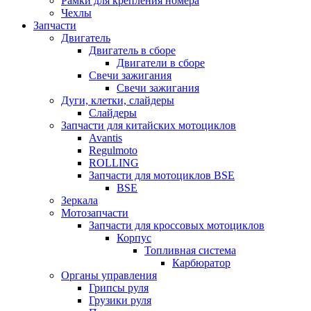
Рамки для крепления номера
Чехлы
Запчасти
Двигатель
Двигатель в сборе
Двигатели в сборе
Свечи зажигания
Свечи зажигания
Дуги, клетки, слайдеры
Слайдеры
Запчасти для китайских мотоциклов
Avantis
Regulmoto
ROLLING
Запчасти для мотоциклов BSE
BSE
Зеркала
Мотозапчасти
Запчасти для кроссовых мотоциклов
Корпус
Топливная система
Карбюратор
Органы управления
Грипсы руля
Грузики руля