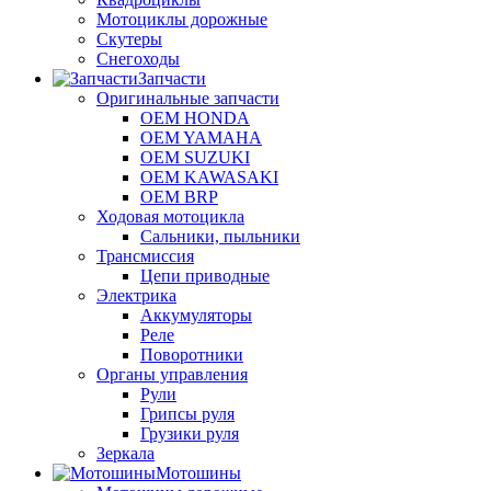
Мотоциклы дорожные
Скутеры
Снегоходы
Запчасти
Оригинальные запчасти
OEM HONDA
OEM YAMAHA
OEM SUZUKI
OEM KAWASAKI
OEM BRP
Ходовая мотоцикла
Сальники, пыльники
Трансмиссия
Цепи приводные
Электрика
Аккумуляторы
Реле
Поворотники
Органы управления
Рули
Грипсы руля
Грузики руля
Зеркала
Мотошины