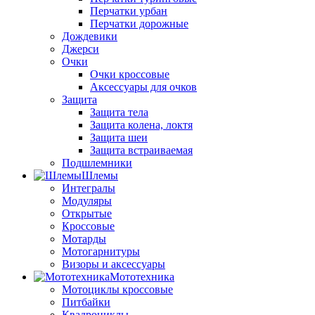
Перчатки урбан
Перчатки дорожные
Дождевики
Джерси
Очки
Очки кроссовые
Аксессуары для очков
Защита
Защита тела
Защита колена, локтя
Защита шеи
Защита встраиваемая
Подшлемники
Шлемы
Интегралы
Модуляры
Открытые
Кроссовые
Мотарды
Мотогарнитуры
Визоры и аксессуары
Мототехника
Мотоциклы кроссовые
Питбайки
Квадроциклы