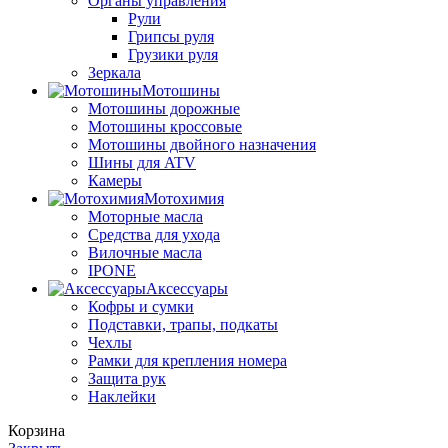
Органы управления
Рули
Грипсы руля
Грузики руля
Зеркала
Мотошины
Мотошины дорожные
Мотошины кроссовые
Мотошины двойного назначения
Шины для ATV
Камеры
Мотохимия
Моторные масла
Средства для ухода
Вилочные масла
IPONE
Аксессуары
Кофры и сумки
Подставки, трапы, подкаты
Чехлы
Рамки для крепления номера
Защита рук
Наклейки
Корзина