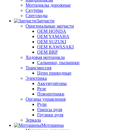
Мотоциклы дорожные
Скутеры
Снегоходы
Запчасти
Оригинальные запчасти
OEM HONDA
OEM YAMAHA
OEM SUZUKI
OEM KAWASAKI
OEM BRP
Ходовая мотоцикла
Сальники, пыльники
Трансмиссия
Цепи приводные
Электрика
Аккумуляторы
Реле
Поворотники
Органы управления
Рули
Грипсы руля
Грузики руля
Зеркала
Мотошины