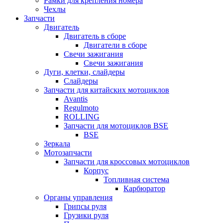
Рамки для крепления номера
Чехлы
Запчасти
Двигатель
Двигатель в сборе
Двигатели в сборе
Свечи зажигания
Свечи зажигания
Дуги, клетки, слайдеры
Слайдеры
Запчасти для китайских мотоциклов
Avantis
Regulmoto
ROLLING
Запчасти для мотоциклов BSE
BSE
Зеркала
Мотозапчасти
Запчасти для кроссовых мотоциклов
Корпус
Топливная система
Карбюратор
Органы управления
Грипсы руля
Грузики руля