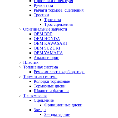
Проставки стоек руля
Ручки газа
Рычаги тормоза, сцепления
Тросики
Трос газа
Трос сцепления
Оригинальные запчасти
OEM BRP
OEM HONDA
OEM KAWASAKI
OEM SUZUKI
OEM YAMAHA
Аналоги ориг
Пластик
Топливная система
Ремкомплекты карбюратора
Тормозная система
Колодки тормозные
Тормозные диски
Шланги и фитинги
Трансмиссия
Cцепление
Фрикционные диски
Звезды
Звезды задние