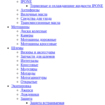
IPONE
Тормозные и охлаждающие жидкости IPONE
Антифризы
Вилочные масла
Средства для ухода
Трансмиссионные масла
Мотошины
Диски колесные
Камеры
Мотошины дорожные
Мотошины кроссовые
Шлемы
Визоры и аксессуары
Запчасти для шлемов
Интегралы
Кроссовые
Модуляры
Мотарды
Мотогарнитуры
Открытые
Экипировка
Джерси
Дождевики
Защита
Защита встраиваемая