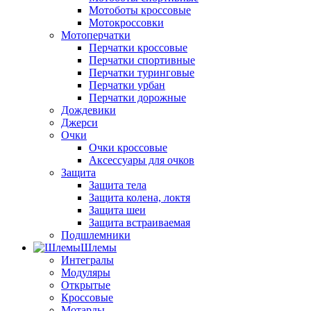
Мотоботы кроссовые
Мотокроссовки
Мотоперчатки
Перчатки кроссовые
Перчатки спортивные
Перчатки туринговые
Перчатки урбан
Перчатки дорожные
Дождевики
Джерси
Очки
Очки кроссовые
Аксессуары для очков
Защита
Защита тела
Защита колена, локтя
Защита шеи
Защита встраиваемая
Подшлемники
Шлемы
Интегралы
Модуляры
Открытые
Кроссовые
Мотарды