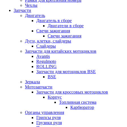
Рамки для крепления номера
Чехлы
Запчасти
Двигатель
Двигатель в сборе
Двигатели в сборе
Свечи зажигания
Свечи зажигания
Дуги, клетки, слайдеры
Слайдеры
Запчасти для китайских мотоциклов
Avantis
Regulmoto
ROLLING
Запчасти для мотоциклов BSE
BSE
Зеркала
Мотозапчасти
Запчасти для кроссовых мотоциклов
Корпус
Топливная система
Карбюратор
Органы управления
Грипсы руля
Грузики руля