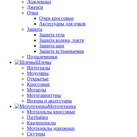
Дождевики
Джерси
Очки
Очки кроссовые
Аксессуары для очков
Защита
Защита тела
Защита колена, локтя
Защита шеи
Защита встраиваемая
Подшлемники
Шлемы
Интегралы
Модуляры
Открытые
Кроссовые
Мотарды
Мотогарнитуры
Визоры и аксессуары
Мототехника
Мотоциклы кроссовые
Питбайки
Квадроциклы
Мотоциклы дорожные
Скутеры