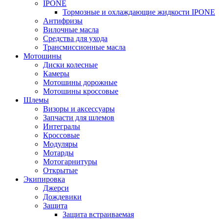
IPONE
Тормозные и охлаждающие жидкости IPONE
Антифризы
Вилочные масла
Средства для ухода
Трансмиссионные масла
Мотошины
Диски колесные
Камеры
Мотошины дорожные
Мотошины кроссовые
Шлемы
Визоры и аксессуары
Запчасти для шлемов
Интегралы
Кроссовые
Модуляры
Мотарды
Мотогарнитуры
Открытые
Экипировка
Джерси
Дождевики
Защита
Защита встраиваемая