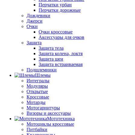
Перчатки урбан
Перчатки дорожные
Дождевики
Джерси
Очки
Очки кроссовые
Аксессуары для очков
Защита
Защита тела
Защита колена, локтя
Защита шеи
Защита встраиваемая
Подшлемники
Шлемы
Интегралы
Модуляры
Открытые
Кроссовые
Мотарды
Мотогарнитуры
Визоры и аксессуары
Мототехника
Мотоциклы кроссовые
Питбайки
Квадроциклы