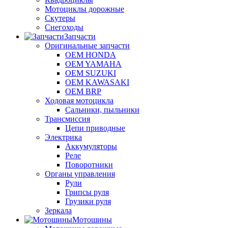
Мотоциклы дорожные
Скутеры
Снегоходы
Запчасти
Оригинальные запчасти
OEM HONDA
OEM YAMAHA
OEM SUZUKI
OEM KAWASAKI
OEM BRP
Ходовая мотоцикла
Сальники, пыльники
Трансмиссия
Цепи приводные
Электрика
Аккумуляторы
Реле
Поворотники
Органы управления
Рули
Грипсы руля
Грузики руля
Зеркала
Мотошины