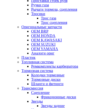
Проставки стоек руля
Ручки газа
Рычаги тормоза, сцепления
Тросики
Трос газа
Трос сцепления
Оригинальные запчасти
OEM BRP
OEM HONDA
OEM KAWASAKI
OEM SUZUKI
OEM YAMAHA
Аналоги ориг
Пластик
Топливная система
Ремкомплекты карбюратора
Тормозная система
Колодки тормозные
Тормозные диски
Шланги и фитинги
Трансмиссия
Cцепление
Фрикционные диски
Звезды
Звезды задние