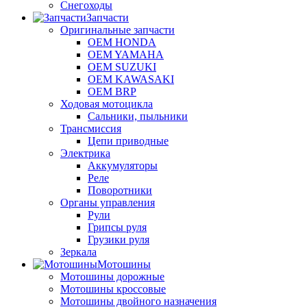
Снегоходы
Запчасти
Оригинальные запчасти
OEM HONDA
OEM YAMAHA
OEM SUZUKI
OEM KAWASAKI
OEM BRP
Ходовая мотоцикла
Сальники, пыльники
Трансмиссия
Цепи приводные
Электрика
Аккумуляторы
Реле
Поворотники
Органы управления
Рули
Грипсы руля
Грузики руля
Зеркала
Мотошины
Мотошины дорожные
Мотошины кроссовые
Мотошины двойного назначения