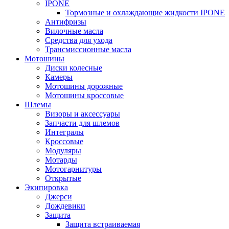
IPONE
Тормозные и охлаждающие жидкости IPONE
Антифризы
Вилочные масла
Средства для ухода
Трансмиссионные масла
Мотошины
Диски колесные
Камеры
Мотошины дорожные
Мотошины кроссовые
Шлемы
Визоры и аксессуары
Запчасти для шлемов
Интегралы
Кроссовые
Модуляры
Мотарды
Мотогарнитуры
Открытые
Экипировка
Джерси
Дождевики
Защита
Защита встраиваемая