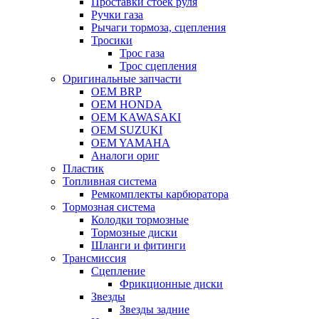
Проставки стоек руля
Ручки газа
Рычаги тормоза, сцепления
Тросики
Трос газа
Трос сцепления
Оригинальные запчасти
OEM BRP
OEM HONDA
OEM KAWASAKI
OEM SUZUKI
OEM YAMAHA
Аналоги ориг
Пластик
Топливная система
Ремкомплекты карбюратора
Тормозная система
Колодки тормозные
Тормозные диски
Шланги и фитинги
Трансмиссия
Cцепление
Фрикционные диски
Звезды
Звезды задние