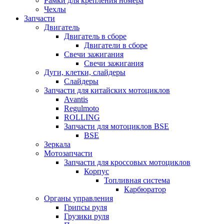
Рамки для крепления номера
Чехлы
Запчасти
Двигатель
Двигатель в сборе
Двигатели в сборе
Свечи зажигания
Свечи зажигания
Дуги, клетки, слайдеры
Слайдеры
Запчасти для китайских мотоциклов
Avantis
Regulmoto
ROLLING
Запчасти для мотоциклов BSE
BSE
Зеркала
Мотозапчасти
Запчасти для кроссовых мотоциклов
Корпус
Топливная система
Карбюратор
Органы управления
Грипсы руля
Грузики руля