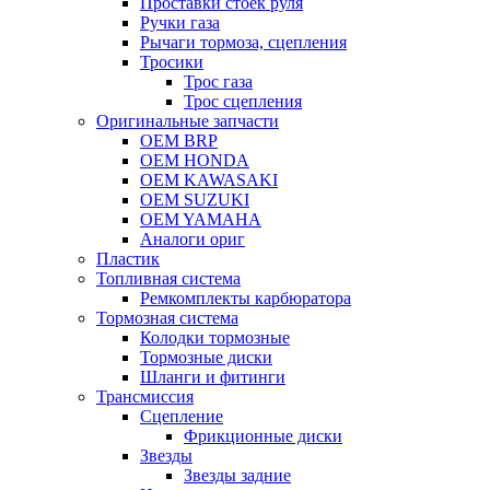
Проставки стоек руля
Ручки газа
Рычаги тормоза, сцепления
Тросики
Трос газа
Трос сцепления
Оригинальные запчасти
OEM BRP
OEM HONDA
OEM KAWASAKI
OEM SUZUKI
OEM YAMAHA
Аналоги ориг
Пластик
Топливная система
Ремкомплекты карбюратора
Тормозная система
Колодки тормозные
Тормозные диски
Шланги и фитинги
Трансмиссия
Cцепление
Фрикционные диски
Звезды
Звезды задние