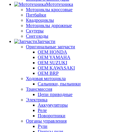
Мототехника
Мотоциклы кроссовые
Питбайки
Квадроциклы
Мотоциклы дорожные
Скутеры
Снегоходы
Запчасти
Оригинальные запчасти
OEM HONDA
OEM YAMAHA
OEM SUZUKI
OEM KAWASAKI
OEM BRP
Ходовая мотоцикла
Сальники, пыльники
Трансмиссия
Цепи приводные
Электрика
Аккумуляторы
Реле
Поворотники
Органы управления
Рули
Грипсы руля