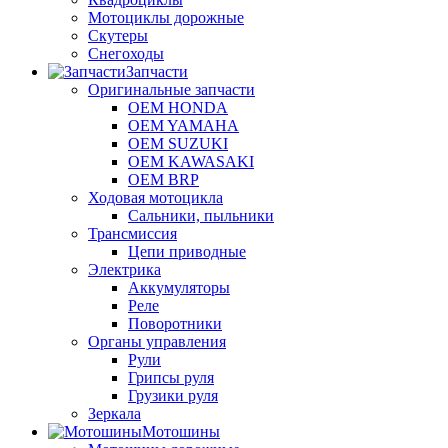
Мотоциклы дорожные
Скутеры
Снегоходы
Запчасти
Оригинальные запчасти
OEM HONDA
OEM YAMAHA
OEM SUZUKI
OEM KAWASAKI
OEM BRP
Ходовая мотоцикла
Сальники, пыльники
Трансмиссия
Цепи приводные
Электрика
Аккумуляторы
Реле
Поворотники
Органы управления
Рули
Грипсы руля
Грузики руля
Зеркала
Мотошины