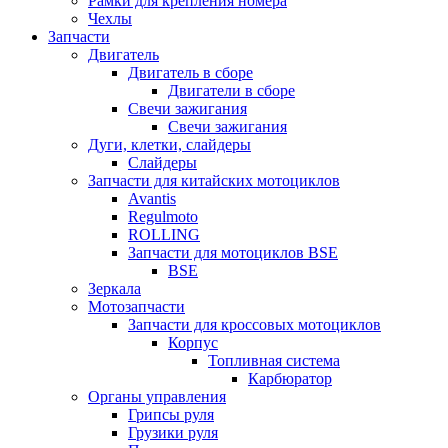
Рамки для крепления номера
Чехлы
Запчасти
Двигатель
Двигатель в сборе
Двигатели в сборе
Свечи зажигания
Свечи зажигания
Дуги, клетки, слайдеры
Слайдеры
Запчасти для китайских мотоциклов
Avantis
Regulmoto
ROLLING
Запчасти для мотоциклов BSE
BSE
Зеркала
Мотозапчасти
Запчасти для кроссовых мотоциклов
Корпус
Топливная система
Карбюратор
Органы управления
Грипсы руля
Грузики руля