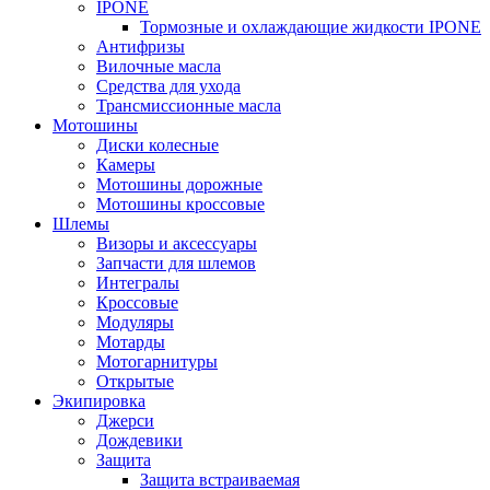
IPONE
Тормозные и охлаждающие жидкости IPONE
Антифризы
Вилочные масла
Средства для ухода
Трансмиссионные масла
Мотошины
Диски колесные
Камеры
Мотошины дорожные
Мотошины кроссовые
Шлемы
Визоры и аксессуары
Запчасти для шлемов
Интегралы
Кроссовые
Модуляры
Мотарды
Мотогарнитуры
Открытые
Экипировка
Джерси
Дождевики
Защита
Защита встраиваемая