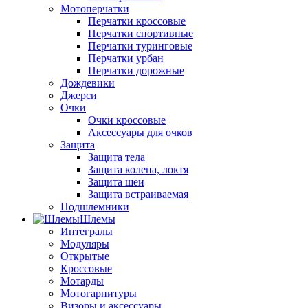
Мотоперчатки
Перчатки кроссовые
Перчатки спортивные
Перчатки туринговые
Перчатки урбан
Перчатки дорожные
Дождевики
Джерси
Очки
Очки кроссовые
Аксессуары для очков
Защита
Защита тела
Защита колена, локтя
Защита шеи
Защита встраиваемая
Подшлемники
Шлемы
Интегралы
Модуляры
Открытые
Кроссовые
Мотарды
Мотогарнитуры
Визоры и аксессуары