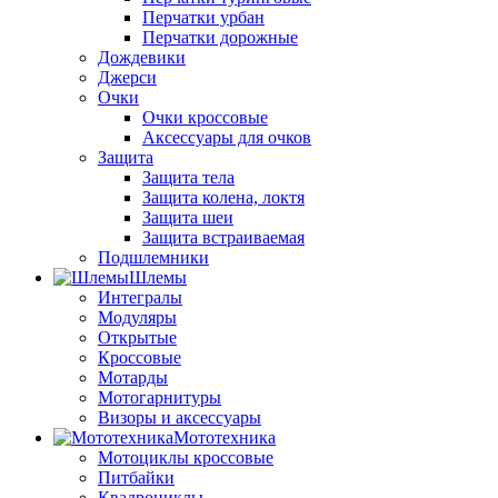
Перчатки урбан
Перчатки дорожные
Дождевики
Джерси
Очки
Очки кроссовые
Аксессуары для очков
Защита
Защита тела
Защита колена, локтя
Защита шеи
Защита встраиваемая
Подшлемники
Шлемы
Интегралы
Модуляры
Открытые
Кроссовые
Мотарды
Мотогарнитуры
Визоры и аксессуары
Мототехника
Мотоциклы кроссовые
Питбайки
Квадроциклы