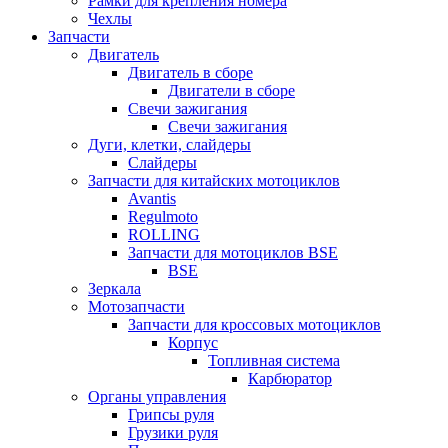
Рамки для крепления номера
Чехлы
Запчасти
Двигатель
Двигатель в сборе
Двигатели в сборе
Свечи зажигания
Свечи зажигания
Дуги, клетки, слайдеры
Слайдеры
Запчасти для китайских мотоциклов
Avantis
Regulmoto
ROLLING
Запчасти для мотоциклов BSE
BSE
Зеркала
Мотозапчасти
Запчасти для кроссовых мотоциклов
Корпус
Топливная система
Карбюратор
Органы управления
Грипсы руля
Грузики руля