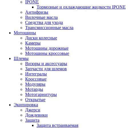
IPONE
Тормозные и охлаждающие жидкости IPONE
Антифризы
Вилочные масла
Средства для ухода
Трансмиссионные масла
Мотошины
Диски колесные
Камеры
Мотошины дорожные
Мотошины кроссовые
Шлемы
Визоры и аксессуары
Запчасти для шлемов
Интегралы
Кроссовые
Модуляры
Мотарды
Мотогарнитуры
Открытые
Экипировка
Джерси
Дождевики
Защита
Защита встраиваемая