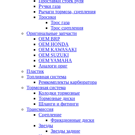
Проставки стоек руля
Ручки газа
Рычаги тормоза, сцепления
Тросики
Трос газа
Трос сцепления
Оригинальные запчасти
OEM BRP
OEM HONDA
OEM KAWASAKI
OEM SUZUKI
OEM YAMAHA
Аналоги ориг
Пластик
Топливная система
Ремкомплекты карбюратора
Тормозная система
Колодки тормозные
Тормозные диски
Шланги и фитинги
Трансмиссия
Cцепление
Фрикционные диски
Звезды
Звезды задние