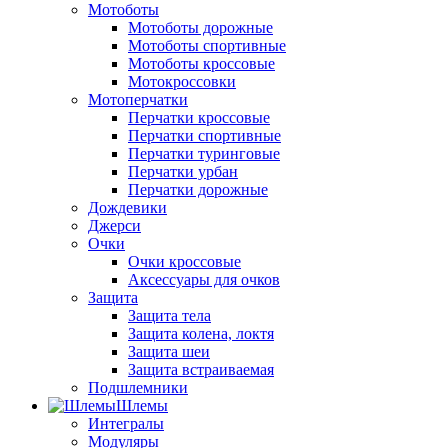
Мотоботы
Мотоботы дорожные
Мотоботы спортивные
Мотоботы кроссовые
Мотокроссовки
Мотоперчатки
Перчатки кроссовые
Перчатки спортивные
Перчатки туринговые
Перчатки урбан
Перчатки дорожные
Дождевики
Джерси
Очки
Очки кроссовые
Аксессуары для очков
Защита
Защита тела
Защита колена, локтя
Защита шеи
Защита встраиваемая
Подшлемники
Шлемы
Интегралы
Модуляры