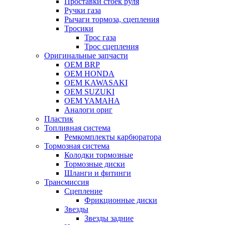
Проставки стоек руля
Ручки газа
Рычаги тормоза, сцепления
Тросики
Трос газа
Трос сцепления
Оригинальные запчасти
OEM BRP
OEM HONDA
OEM KAWASAKI
OEM SUZUKI
OEM YAMAHA
Аналоги ориг
Пластик
Топливная система
Ремкомплекты карбюратора
Тормозная система
Колодки тормозные
Тормозные диски
Шланги и фитинги
Трансмиссия
Cцепление
Фрикционные диски
Звезды
Звезды задние