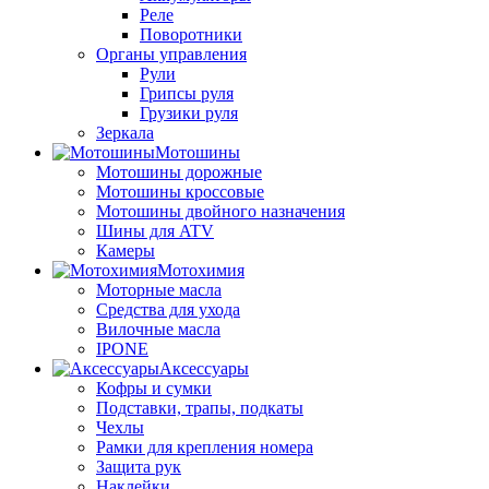
Реле
Поворотники
Органы управления
Рули
Грипсы руля
Грузики руля
Зеркала
Мотошины
Мотошины дорожные
Мотошины кроссовые
Мотошины двойного назначения
Шины для ATV
Камеры
Мотохимия
Моторные масла
Средства для ухода
Вилочные масла
IPONE
Аксессуары
Кофры и сумки
Подставки, трапы, подкаты
Чехлы
Рамки для крепления номера
Защита рук
Наклейки