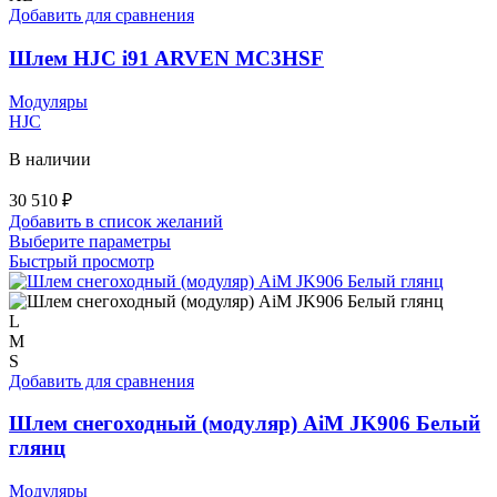
Опции
Добавить для сравнения
можно
выбрать
Шлем HJC i91 ARVEN MC3HSF
на
странице
Модуляры
товара.
HJC
В наличии
30 510
₽
Добавить в список желаний
Этот
Выберите параметры
товар
Быстрый просмотр
имеет
несколько
вариаций.
L
Опции
M
можно
S
выбрать
Добавить для сравнения
на
странице
Шлем снегоходный (модуляр) AiM JK906 Белый
товара.
глянц
Модуляры