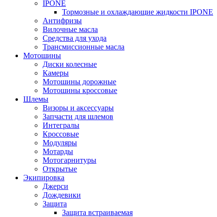
IPONE
Тормозные и охлаждающие жидкости IPONE
Антифризы
Вилочные масла
Средства для ухода
Трансмиссионные масла
Мотошины
Диски колесные
Камеры
Мотошины дорожные
Мотошины кроссовые
Шлемы
Визоры и аксессуары
Запчасти для шлемов
Интегралы
Кроссовые
Модуляры
Мотарды
Мотогарнитуры
Открытые
Экипировка
Джерси
Дождевики
Защита
Защита встраиваемая