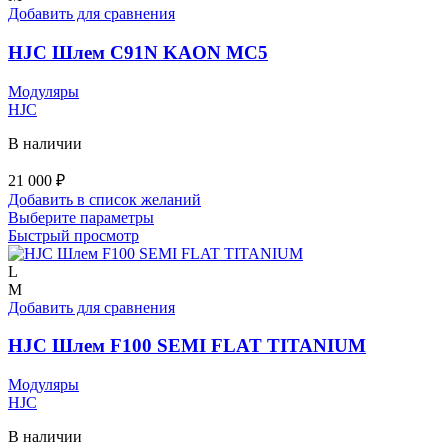
Опции
Добавить для сравнения
можно
выбрать
HJC Шлем C91N KAON MC5
на
странице
Модуляры
товара.
HJC
В наличии
21 000
₽
Добавить в список желаний
Этот
Выберите параметры
товар
Быстрый просмотр
имеет
несколько
L
вариаций.
M
Опции
Добавить для сравнения
можно
выбрать
HJC Шлем F100 SEMI FLAT TITANIUM
на
странице
Модуляры
товара.
HJC
В наличии