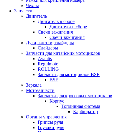
Рамки для крепления номера
Чехлы
Запчасти
Двигатель
Двигатель в сборе
Двигатели в сборе
Свечи зажигания
Свечи зажигания
Дуги, клетки, слайдеры
Слайдеры
Запчасти для китайских мотоциклов
Avantis
Regulmoto
ROLLING
Запчасти для мотоциклов BSE
BSE
Зеркала
Мотозапчасти
Запчасти для кроссовых мотоциклов
Корпус
Топливная система
Карбюратор
Органы управления
Грипсы руля
Грузики руля