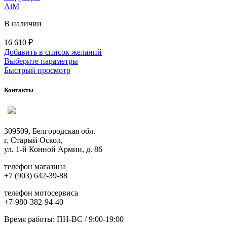
AiM
В наличии
16 610
₽
Добавить в список желаний
Этот
Выберите параметры
товар
Быстрый просмотр
имеет
несколько
Контакты
вариаций.
Опции
можно
выбрать
309509, Белгородская обл.
на
г. Старый Оскол,
странице
ул. 1-й Конной Армии, д. 86
товара.
телефон магазина
+7 (903) 642-39-88
телефон мотосервиса
+7-980-382-94-40
Время работы: ПН-ВС / 9:00-19:00