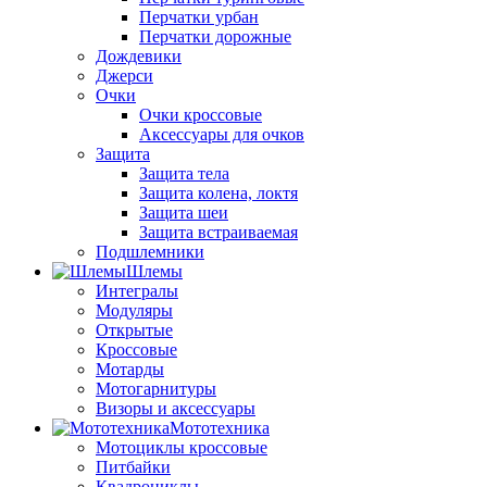
Перчатки урбан
Перчатки дорожные
Дождевики
Джерси
Очки
Очки кроссовые
Аксессуары для очков
Защита
Защита тела
Защита колена, локтя
Защита шеи
Защита встраиваемая
Подшлемники
Шлемы
Интегралы
Модуляры
Открытые
Кроссовые
Мотарды
Мотогарнитуры
Визоры и аксессуары
Мототехника
Мотоциклы кроссовые
Питбайки
Квадроциклы