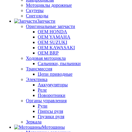
Мотоциклы дорожные
Скутеры
Снегоходы
Запчасти
Оригинальные запчасти
OEM HONDA
OEM YAMAHA
OEM SUZUKI
OEM KAWASAKI
OEM BRP
Ходовая мотоцикла
Сальники, пыльники
Трансмиссия
Цепи приводные
Электрика
Аккумуляторы
Реле
Поворотники
Органы управления
Рули
Грипсы руля
Грузики руля
Зеркала
Мотошины