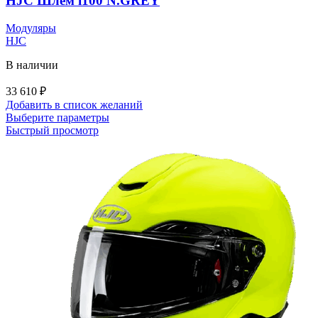
HJC Шлем i100 N.GREY
выбрать
на
Модуляры
странице
HJC
товара.
В наличии
33 610
₽
Добавить в список желаний
Этот
Выберите параметры
товар
Быстрый просмотр
имеет
несколько
вариаций.
Опции
можно
выбрать
на
странице
товара.