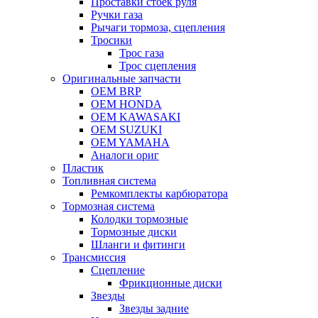
Проставки стоек руля
Ручки газа
Рычаги тормоза, сцепления
Тросики
Трос газа
Трос сцепления
Оригинальные запчасти
OEM BRP
OEM HONDA
OEM KAWASAKI
OEM SUZUKI
OEM YAMAHA
Аналоги ориг
Пластик
Топливная система
Ремкомплекты карбюратора
Тормозная система
Колодки тормозные
Тормозные диски
Шланги и фитинги
Трансмиссия
Cцепление
Фрикционные диски
Звезды
Звезды задние