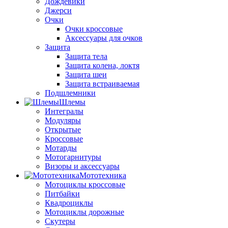
Дождевики
Джерси
Очки
Очки кроссовые
Аксессуары для очков
Защита
Защита тела
Защита колена, локтя
Защита шеи
Защита встраиваемая
Подшлемники
Шлемы
Интегралы
Модуляры
Открытые
Кроссовые
Мотарды
Мотогарнитуры
Визоры и аксессуары
Мототехника
Мотоциклы кроссовые
Питбайки
Квадроциклы
Мотоциклы дорожные
Скутеры