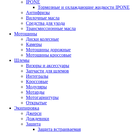
IPONE
Тормозные и охлаждающие жидкости IPONE
Антифризы
Вилочные масла
Средства для ухода
Трансмиссионные масла
Мотошины
Диски колесные
Камеры
Мотошины дорожные
Мотошины кроссовые
Шлемы
Визоры и аксессуары
Запчасти для шлемов
Интегралы
Кроссовые
Модуляры
Мотарды
Мотогарнитуры
Открытые
Экипировка
Джерси
Дождевики
Защита
Защита встраиваемая