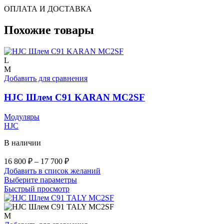
ОПЛАТА И ДОСТАВКА
Похожие товары
L
M
Добавить для сравнения
HJC Шлем C91 KARAN MC2SF
Модуляры
HJC
В наличии
Диапазон
16 800
₽
–
17 700
₽
цен:
Добавить в список желаний
16
Этот
Выберите параметры
800 ₽
товар
Быстрый просмотр
–
имеет
17
несколько
вариаций.
M
700 ₽