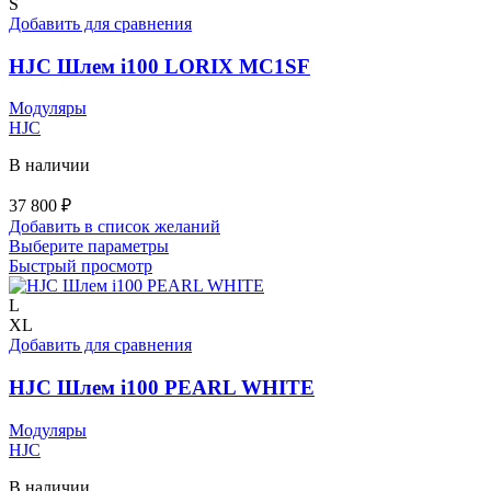
S
Добавить для сравнения
HJC Шлем i100 LORIX MC1SF
Модуляры
HJC
В наличии
37 800
₽
Добавить в список желаний
Этот
Выберите параметры
товар
Быстрый просмотр
имеет
несколько
L
вариаций.
XL
Опции
Добавить для сравнения
можно
выбрать
HJC Шлем i100 PEARL WHITE
на
странице
Модуляры
товара.
HJC
В наличии