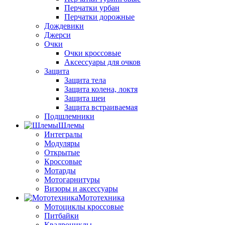
Перчатки урбан
Перчатки дорожные
Дождевики
Джерси
Очки
Очки кроссовые
Аксессуары для очков
Защита
Защита тела
Защита колена, локтя
Защита шеи
Защита встраиваемая
Подшлемники
Шлемы
Интегралы
Модуляры
Открытые
Кроссовые
Мотарды
Мотогарнитуры
Визоры и аксессуары
Мототехника
Мотоциклы кроссовые
Питбайки
Квадроциклы