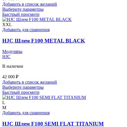
Добавить в список желаний
Этот
Выберите параметры
товар
Быстрый просмотр
имеет
несколько
XXL
вариаций.
Добавить для сравнения
Опции
можно
HJC Шлем F100 METAL BLACK
выбрать
на
Модуляры
странице
HJC
товара.
В наличии
42 000
₽
Добавить в список желаний
Этот
Выберите параметры
товар
Быстрый просмотр
имеет
несколько
L
вариаций.
M
Опции
Добавить для сравнения
можно
выбрать
HJC Шлем F100 SEMI FLAT TITANIUM