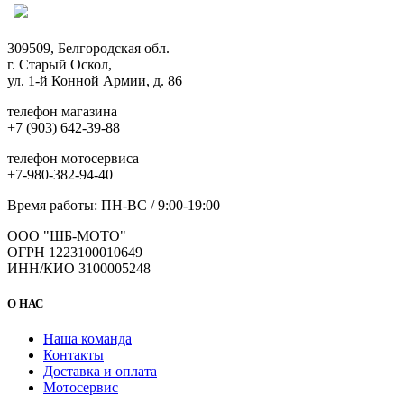
Опции
можно
выбрать
309509, Белгородская обл.
на
г. Старый Оскол,
странице
ул. 1-й Конной Армии, д. 86
товара.
телефон магазина
+7 (903) 642-39-88
телефон мотосервиса
+7-980-382-94-40
Время работы: ПН-ВС / 9:00-19:00
ООО "ШБ-МОТО"
ОГРН 1223100010649
ИНН/КИО 3100005248
О НАС
Наша команда
Контакты
Доставка и оплата
Мотосервис