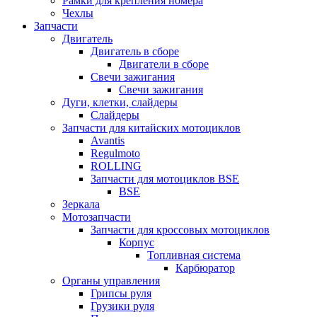
Рамки для крепления номера
Чехлы
Запчасти
Двигатель
Двигатель в сборе
Двигатели в сборе
Свечи зажигания
Свечи зажигания
Дуги, клетки, слайдеры
Слайдеры
Запчасти для китайских мотоциклов
Avantis
Regulmoto
ROLLING
Запчасти для мотоциклов BSE
BSE
Зеркала
Мотозапчасти
Запчасти для кроссовых мотоциклов
Корпус
Топливная система
Карбюратор
Органы управления
Грипсы руля
Грузики руля