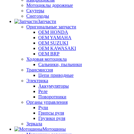
Мотоциклы дорожные
Скутеры
Снегоходы
Запчасти
Оригинальные запчасти
OEM HONDA
OEM YAMAHA
OEM SUZUKI
OEM KAWASAKI
OEM BRP
Ходовая мотоцикла
Сальники, пыльники
Трансмиссия
Цепи приводные
Электрика
Аккумуляторы
Реле
Поворотники
Органы управления
Рули
Грипсы руля
Грузики руля
Зеркала
Мотошины