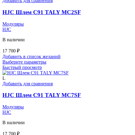
Опции
Добавить для сравнения
можно
выбрать
HJC Шлем C91 TALY MC2SF
на
странице
Модуляры
товара.
HJC
В наличии
17 700
₽
Добавить в список желаний
Этот
Выберите параметры
товар
Быстрый просмотр
имеет
несколько
L
вариаций.
Добавить для сравнения
Опции
можно
HJC Шлем C91 TALY MC7SF
выбрать
на
Модуляры
странице
HJC
товара.
В наличии
17 700
₽