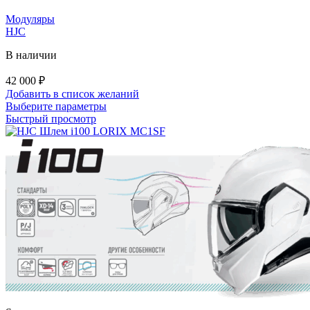
на
странице
Модуляры
товара.
HJC
В наличии
42 000
₽
Добавить в список желаний
Этот
Выберите параметры
товар
Быстрый просмотр
имеет
несколько
вариаций.
Опции
можно
выбрать
на
странице
товара.