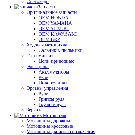
Снегоходы
Запчасти
Оригинальные запчасти
OEM HONDA
OEM YAMAHA
OEM SUZUKI
OEM KAWASAKI
OEM BRP
Ходовая мотоцикла
Сальники, пыльники
Трансмиссия
Цепи приводные
Электрика
Аккумуляторы
Реле
Поворотники
Органы управления
Рули
Грипсы руля
Грузики руля
Зеркала
Мотошины
Мотошины дорожные
Мотошины кроссовые
Мотошины двойного назначения