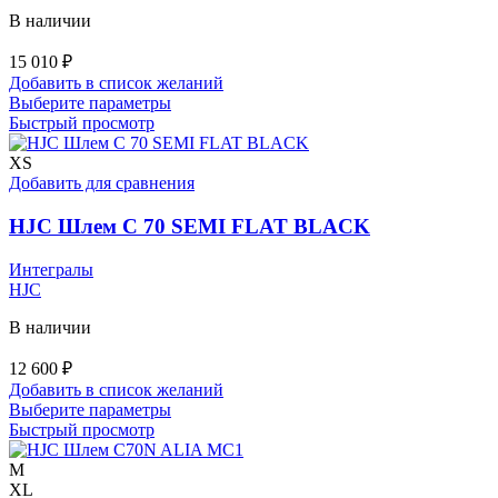
В наличии
15 010
₽
Добавить в список желаний
Этот
Выберите параметры
товар
Быстрый просмотр
имеет
несколько
XS
вариаций.
Добавить для сравнения
Опции
можно
HJC Шлем C 70 SEMI FLAT BLACK
выбрать
на
Интегралы
странице
HJC
товара.
В наличии
12 600
₽
Добавить в список желаний
Этот
Выберите параметры
товар
Быстрый просмотр
имеет
несколько
M
вариаций.
XL