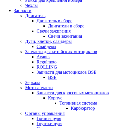
Рамки для крепления номера
Чехлы
Запчасти
Двигатель
Двигатель в сборе
Двигатели в сборе
Свечи зажигания
Свечи зажигания
Дуги, клетки, слайдеры
Слайдеры
Запчасти для китайских мотоциклов
Avantis
Regulmoto
ROLLING
Запчасти для мотоциклов BSE
BSE
Зеркала
Мотозапчасти
Запчасти для кроссовых мотоциклов
Корпус
Топливная система
Карбюратор
Органы управления
Грипсы руля
Грузики руля