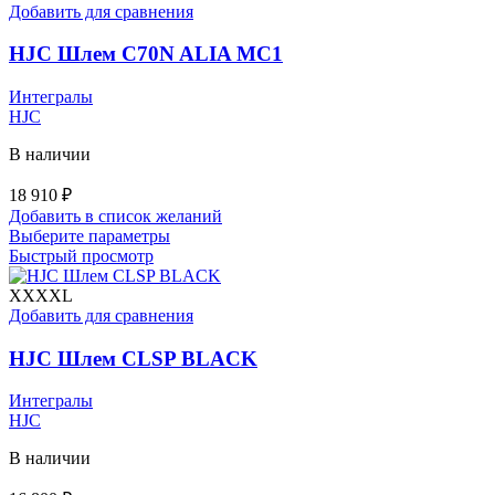
Опции
Добавить для сравнения
можно
выбрать
HJC Шлем C70N ALIA MC1
на
странице
Интегралы
товара.
HJC
В наличии
18 910
₽
Добавить в список желаний
Этот
Выберите параметры
товар
Быстрый просмотр
имеет
несколько
XXXXL
вариаций.
Добавить для сравнения
Опции
можно
HJC Шлем CLSP BLACK
выбрать
на
Интегралы
странице
HJC
товара.
В наличии