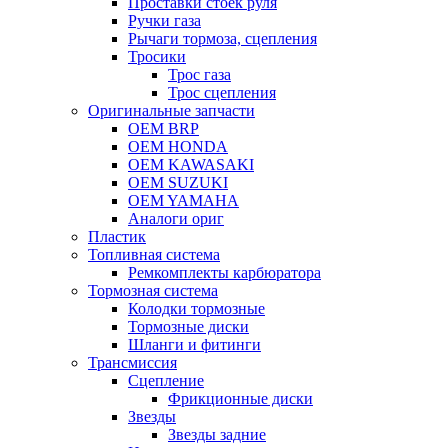
Проставки стоек руля
Ручки газа
Рычаги тормоза, сцепления
Тросики
Трос газа
Трос сцепления
Оригинальные запчасти
OEM BRP
OEM HONDA
OEM KAWASAKI
OEM SUZUKI
OEM YAMAHA
Аналоги ориг
Пластик
Топливная система
Ремкомплекты карбюратора
Тормозная система
Колодки тормозные
Тормозные диски
Шланги и фитинги
Трансмиссия
Cцепление
Фрикционные диски
Звезды
Звезды задние