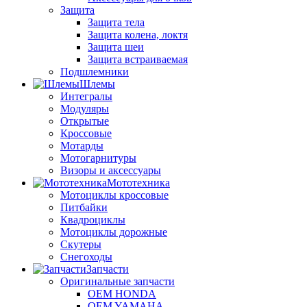
Защита
Защита тела
Защита колена, локтя
Защита шеи
Защита встраиваемая
Подшлемники
Шлемы
Интегралы
Модуляры
Открытые
Кроссовые
Мотарды
Мотогарнитуры
Визоры и аксессуары
Мототехника
Мотоциклы кроссовые
Питбайки
Квадроциклы
Мотоциклы дорожные
Скутеры
Снегоходы
Запчасти
Оригинальные запчасти
OEM HONDA
OEM YAMAHA