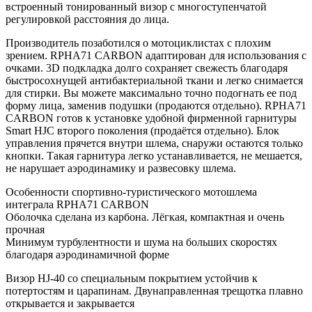
встроенный тонированный визор с многоступенчатой
регулировкой расстояния до лица.
Производитель позаботился о мотоциклистах с плохим
зрением. RPHA71 CARBON адаптирован для использования с
очками. 3D подкладка долго сохраняет свежесть благодаря
быстросохнущей антибактериальной ткани и легко снимается
для стирки. Вы можете максимально точно подогнать ее под
форму лица, заменив подушки (продаются отдельно). RPHA71
CARBON готов к установке удобной фирменной гарнитуры
Smart HJC второго поколения (продаётся отдельно). Блок
управления прячется внутри шлема, снаружи остаются только
кнопки. Такая гарнитура легко устанавливается, не мешается,
не нарушает аэродинамику и развесовку шлема.
Особенности спортивно-туристического мотошлема
интеграла RPHA71 CARBON
Оболочка сделана из карбона. Лёгкая, компактная и очень
прочная
Минимум турбулентности и шума на больших скоростях
благодаря аэродинамичной форме
Визор HJ-40 со специальным покрытием устойчив к
потертостям и царапинам. Двунаправленная трещотка плавно
открывается и закрывается