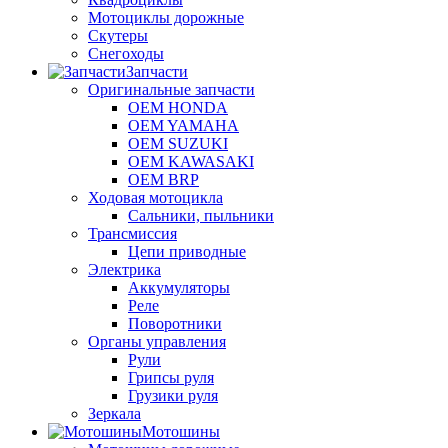
Мотоциклы дорожные
Скутеры
Снегоходы
Запчасти
Оригинальные запчасти
OEM HONDA
OEM YAMAHA
OEM SUZUKI
OEM KAWASAKI
OEM BRP
Ходовая мотоцикла
Сальники, пыльники
Трансмиссия
Цепи приводные
Электрика
Аккумуляторы
Реле
Поворотники
Органы управления
Рули
Грипсы руля
Грузики руля
Зеркала
Мотошины