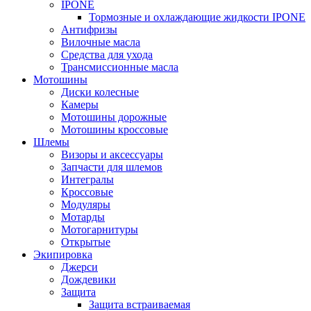
IPONE
Тормозные и охлаждающие жидкости IPONE
Антифризы
Вилочные масла
Средства для ухода
Трансмиссионные масла
Мотошины
Диски колесные
Камеры
Мотошины дорожные
Мотошины кроссовые
Шлемы
Визоры и аксессуары
Запчасти для шлемов
Интегралы
Кроссовые
Модуляры
Мотарды
Мотогарнитуры
Открытые
Экипировка
Джерси
Дождевики
Защита
Защита встраиваемая