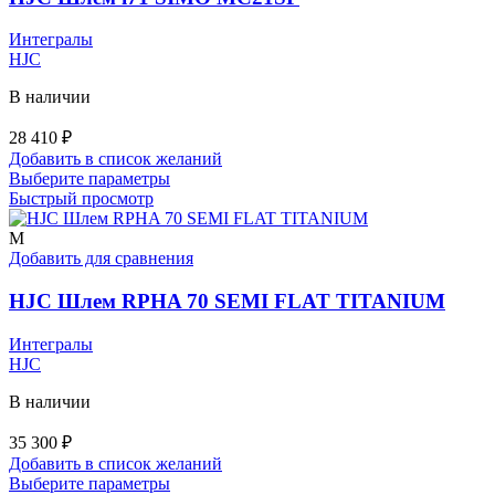
на
странице
Интегралы
товара.
HJC
В наличии
28 410
₽
Добавить в список желаний
Этот
Выберите параметры
товар
Быстрый просмотр
имеет
несколько
M
вариаций.
Добавить для сравнения
Опции
можно
HJC Шлем RPHA 70 SEMI FLAT TITANIUM
выбрать
на
Интегралы
странице
HJC
товара.
В наличии
35 300
₽
Добавить в список желаний
Этот
Выберите параметры