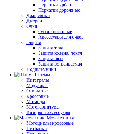
Перчатки урбан
Перчатки дорожные
Дождевики
Джерси
Очки
Очки кроссовые
Аксессуары для очков
Защита
Защита тела
Защита колена, локтя
Защита шеи
Защита встраиваемая
Подшлемники
Шлемы
Интегралы
Модуляры
Открытые
Кроссовые
Мотарды
Мотогарнитуры
Визоры и аксессуары
Мототехника
Мотоциклы кроссовые
Питбайки
Квадроциклы