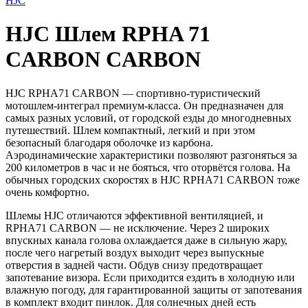
HJC
HJC Шлем RPHA 71
CARBON CARBON
HJC RPHA71 CARBON — спортивно-туристический
мотошлем-интеграл премиум-класса. Он предназначен для
самых разных условий, от городской езды до многодневных
путешествий. Шлем компактный, легкий и при этом
безопасный благодаря оболочке из карбона.
Аэродинамические характеристики позволяют разгоняться за
200 километров в час и не бояться, что оторвётся голова. На
обычных городских скоростях в HJC RPHA71 CARBON тоже
очень комфортно.
Шлемы HJC отличаются эффективной вентиляцией, и
RPHA71 CARBON — не исключение. Через 2 широких
впускных канала голова охлаждается даже в сильную жару,
после чего нагретый воздух выходит через выпускные
отверстия в задней части. Обдув снизу предотвращает
запотевание визора. Если приходится ездить в холодную или
влажную погоду, для гарантированной защиты от запотевания
в комплект входит пинлок. Для солнечных дней есть