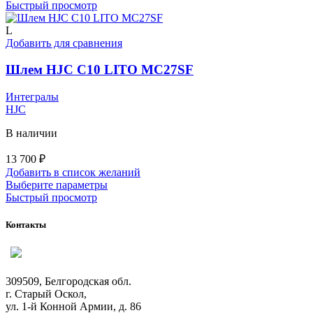
товар
Быстрый просмотр
имеет
несколько
L
вариаций.
Добавить для сравнения
Опции
можно
Шлем HJC C10 LITO MC27SF
выбрать
на
Интегралы
странице
HJC
товара.
В наличии
13 700
₽
Добавить в список желаний
Этот
Выберите параметры
товар
Быстрый просмотр
имеет
несколько
Контакты
вариаций.
Опции
можно
выбрать
309509, Белгородская обл.
на
г. Старый Оскол,
странице
ул. 1-й Конной Армии, д. 86
товара.