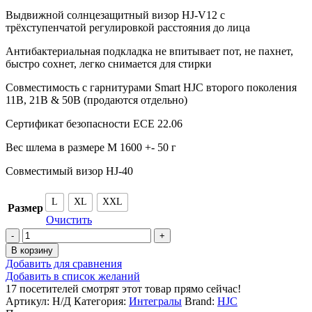
Выдвижной солнцезащитный визор HJ-V12 с
трёхступенчатой регулировкой расстояния до лица
Антибактериальная подкладка не впитывает пот, не пахнет,
быстро сохнет, легко снимается для стирки
Совместимость с гарнитурами Smart HJC второго поколения
11B, 21B & 50B (продаются отдельно)
Сертификат безопасности ECE 22.06
Вес шлема в размере M 1600 +- 50 г
Совместимый визор HJ-40
L
XL
XXL
Размер
Очистить
Количество
товара
В корзину
HJC
Добавить для сравнения
Шлем
Добавить в список желаний
RPHA
17
посетителей смотрят этот товар прямо сейчас!
71
Артикул:
Н/Д
Категория:
Интегралы
Brand:
HJC
CARBON