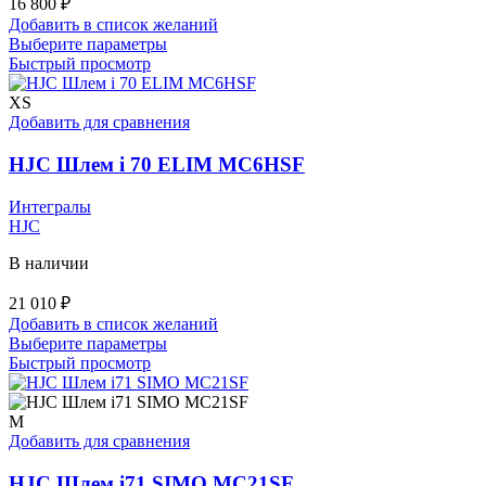
16 800
₽
Добавить в список желаний
Этот
Выберите параметры
товар
Быстрый просмотр
имеет
несколько
XS
вариаций.
Добавить для сравнения
Опции
можно
HJC Шлем i 70 ELIM MC6HSF
выбрать
на
Интегралы
странице
HJC
товара.
В наличии
21 010
₽
Добавить в список желаний
Этот
Выберите параметры
товар
Быстрый просмотр
имеет
несколько
вариаций.
M
Опции
Добавить для сравнения
можно
выбрать
HJC Шлем i71 SIMO MC21SF