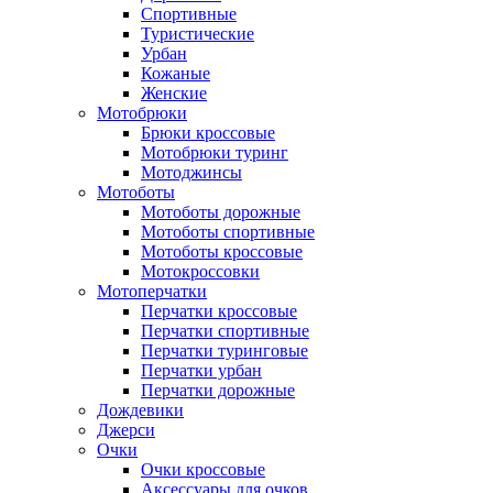
Спортивные
Туристические
Урбан
Кожаные
Женские
Мотобрюки
Брюки кроссовые
Мотобрюки туринг
Мотоджинсы
Мотоботы
Мотоботы дорожные
Мотоботы спортивные
Мотоботы кроссовые
Мотокроссовки
Мотоперчатки
Перчатки кроссовые
Перчатки спортивные
Перчатки туринговые
Перчатки урбан
Перчатки дорожные
Дождевики
Джерси
Очки
Очки кроссовые
Аксессуары для очков