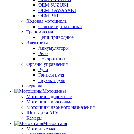
OEM SUZUKI
OEM KAWASAKI
OEM BRP
Ходовая мотоцикла
Сальники, пыльники
Трансмиссия
Цепи приводные
Электрика
Аккумуляторы
Реле
Поворотники
Органы управления
Рули
Грипсы руля
Грузики руля
Зеркала
Мотошины
Мотошины дорожные
Мотошины кроссовые
Мотошины двойного назначения
Шины для ATV
Камеры
Мотохимия
Моторные масла