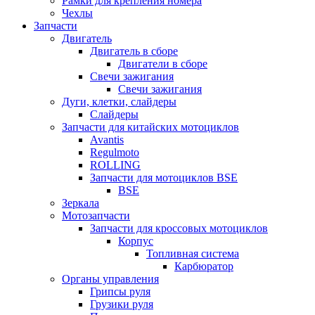
Рамки для крепления номера
Чехлы
Запчасти
Двигатель
Двигатель в сборе
Двигатели в сборе
Свечи зажигания
Свечи зажигания
Дуги, клетки, слайдеры
Слайдеры
Запчасти для китайских мотоциклов
Avantis
Regulmoto
ROLLING
Запчасти для мотоциклов BSE
BSE
Зеркала
Мотозапчасти
Запчасти для кроссовых мотоциклов
Корпус
Топливная система
Карбюратор
Органы управления
Грипсы руля
Грузики руля