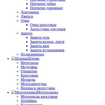
Перчатки урбан
Перчатки дорожные
Дождевики
Джерси
Очки
Очки кроссовые
Аксессуары для очков
Защита
Защита тела
Защита колена, локтя
Защита шеи
Защита встраиваемая
Подшлемники
Шлемы
Интегралы
Модуляры
Открытые
Кроссовые
Мотарды
Мотогарнитуры
Визоры и аксессуары
Мототехника
Мотоциклы кроссовые
Питбайки
Квадроциклы