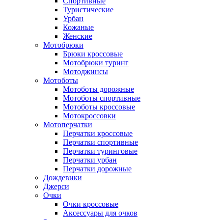
Спортивные
Туристические
Урбан
Кожаные
Женские
Мотобрюки
Брюки кроссовые
Мотобрюки туринг
Мотоджинсы
Мотоботы
Мотоботы дорожные
Мотоботы спортивные
Мотоботы кроссовые
Мотокроссовки
Мотоперчатки
Перчатки кроссовые
Перчатки спортивные
Перчатки туринговые
Перчатки урбан
Перчатки дорожные
Дождевики
Джерси
Очки
Очки кроссовые
Аксессуары для очков