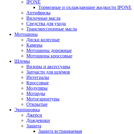
IPONE
Тормозные и охлаждающие жидкости IPONE
Антифризы
Вилочные масла
Средства для ухода
Трансмиссионные масла
Мотошины
Диски колесные
Камеры
Мотошины дорожные
Мотошины кроссовые
Шлемы
Визоры и аксессуары
Запчасти для шлемов
Интегралы
Кроссовые
Модуляры
Мотарды
Мотогарнитуры
Открытые
Экипировка
Джерси
Дождевики
Защита
Защита встраиваемая