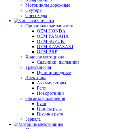
Мотоциклы дорожные
Скутеры
Снегоходы
Запчасти
Оригинальные запчасти
OEM HONDA
OEM YAMAHA
OEM SUZUKI
OEM KAWASAKI
OEM BRP
Ходовая мотоцикла
Сальники, пыльники
Трансмиссия
Цепи приводные
Электрика
Аккумуляторы
Реле
Поворотники
Органы управления
Рули
Грипсы руля
Грузики руля
Зеркала
Мотошины