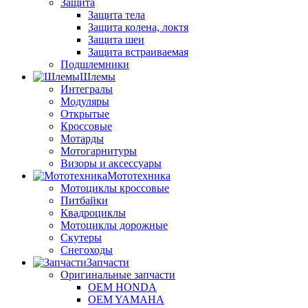
Защита
Защита тела
Защита колена, локтя
Защита шеи
Защита встраиваемая
Подшлемники
Шлемы
Интегралы
Модуляры
Открытые
Кроссовые
Мотарды
Мотогарнитуры
Визоры и аксессуары
Мототехника
Мотоциклы кроссовые
Питбайки
Квадроциклы
Мотоциклы дорожные
Скутеры
Снегоходы
Запчасти
Оригинальные запчасти
OEM HONDA
OEM YAMAHA