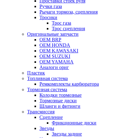
Проставки стоек руля
Ручки газа
Рычаги тормоза, сцепления
Тросики
Трос газа
Трос сцепления
Оригинальные запчасти
OEM BRP
OEM HONDA
OEM KAWASAKI
OEM SUZUKI
OEM YAMAHA
Аналоги ориг
Пластик
Топливная система
Ремкомплекты карбюратора
Тормозная система
Колодки тормозные
Тормозные диски
Шланги и фитинги
Трансмиссия
Cцепление
Фрикционные диски
Звезды
Звезды задние