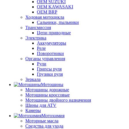
OEM SUZUKI
OEM KAWASAKI
OEM BRP
Ходовая мотоцикла
Сальники, пыльники
Трансмиссия
Цепи приводные
Электрика
Аккумуляторы
Реле
Поворотники
Органы управления
Рули
Грипсы руля
Грузики руля
Зеркала
Мотошины
Мотошины дорожные
Мотошины кроссовые
Мотошины двойного назначения
Шины для ATV
Камеры
Мотохимия
Моторные масла
Средства для ухода