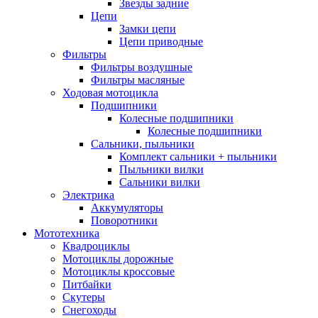
Звезды задние
Цепи
Замки цепи
Цепи приводные
Фильтры
Фильтры воздушные
Фильтры масляные
Ходовая мотоцикла
Подшипники
Колесные подшипники
Колесные подшипники
Сальники, пыльники
Комплект сальники + пыльники
Пыльники вилки
Сальники вилки
Электрика
Аккумуляторы
Поворотники
Мототехника
Квадроциклы
Мотоциклы дорожные
Мотоциклы кроссовые
Питбайки
Скутеры
Снегоходы