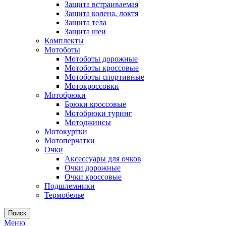
Защита встраиваемая
Защита колена, локтя
Защита тела
Защита шеи
Комплекты
Мотоботы
Мотоботы дорожные
Мотоботы кроссовые
Мотоботы спортивные
Мотокроссовки
Мотобрюки
Брюки кроссовые
Мотобрюки туринг
Мотоджинсы
Мотокуртки
Мотоперчатки
Очки
Аксессуары для очков
Очки дорожные
Очки кроссовые
Подшлемники
Термобелье
Поиск
Меню