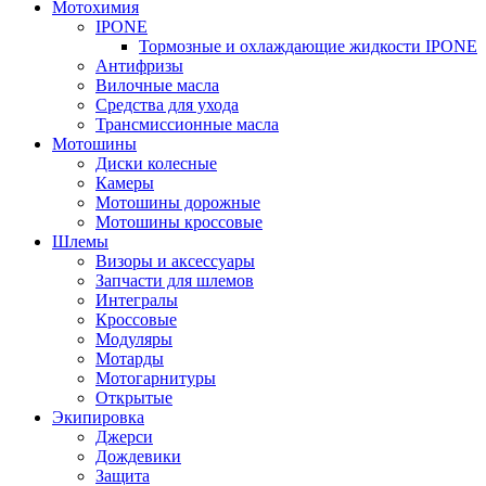
Мотохимия
IPONE
Тормозные и охлаждающие жидкости IPONE
Антифризы
Вилочные масла
Средства для ухода
Трансмиссионные масла
Мотошины
Диски колесные
Камеры
Мотошины дорожные
Мотошины кроссовые
Шлемы
Визоры и аксессуары
Запчасти для шлемов
Интегралы
Кроссовые
Модуляры
Мотарды
Мотогарнитуры
Открытые
Экипировка
Джерси
Дождевики
Защита