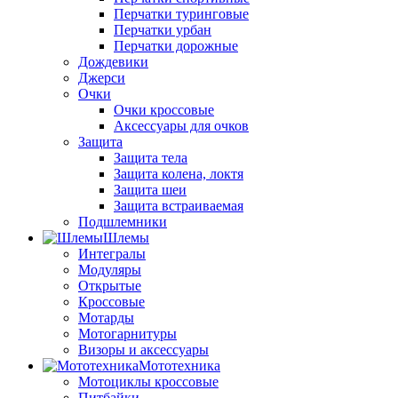
Перчатки туринговые
Перчатки урбан
Перчатки дорожные
Дождевики
Джерси
Очки
Очки кроссовые
Аксессуары для очков
Защита
Защита тела
Защита колена, локтя
Защита шеи
Защита встраиваемая
Подшлемники
Шлемы
Интегралы
Модуляры
Открытые
Кроссовые
Мотарды
Мотогарнитуры
Визоры и аксессуары
Мототехника
Мотоциклы кроссовые
Питбайки