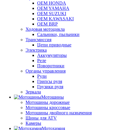
OEM HONDA
OEM YAMAHA
OEM SUZUKI
OEM KAWASAKI
OEM BRP
Ходовая мотоцикла
Сальники, пыльники
Трансмиссия
Цепи приводные
Электрика
Аккумуляторы
Реле
Поворотники
Органы управления
Рули
Грипсы руля
Грузики руля
Зеркала
Мотошины
Мотошины дорожные
Мотошины кроссовые
Мотошины двойного назначения
Шины для ATV
Камеры
Мотохимия