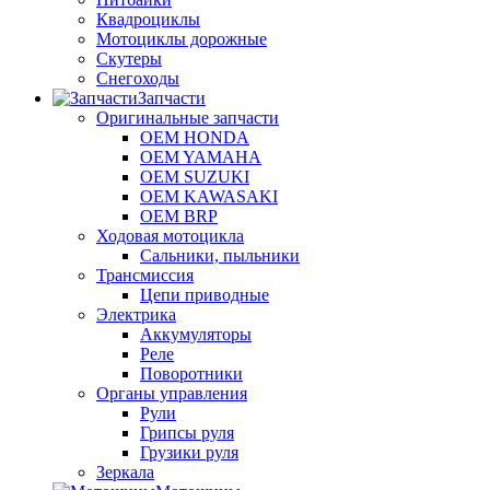
Квадроциклы
Мотоциклы дорожные
Скутеры
Снегоходы
Запчасти
Оригинальные запчасти
OEM HONDA
OEM YAMAHA
OEM SUZUKI
OEM KAWASAKI
OEM BRP
Ходовая мотоцикла
Сальники, пыльники
Трансмиссия
Цепи приводные
Электрика
Аккумуляторы
Реле
Поворотники
Органы управления
Рули
Грипсы руля
Грузики руля
Зеркала