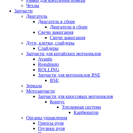
Рамки для крепления номера
Чехлы
Запчасти
Двигатель
Двигатель в сборе
Двигатели в сборе
Свечи зажигания
Свечи зажигания
Дуги, клетки, слайдеры
Слайдеры
Запчасти для китайских мотоциклов
Avantis
Regulmoto
ROLLING
Запчасти для мотоциклов BSE
BSE
Зеркала
Мотозапчасти
Запчасти для кроссовых мотоциклов
Корпус
Топливная система
Карбюратор
Органы управления
Грипсы руля
Грузики руля