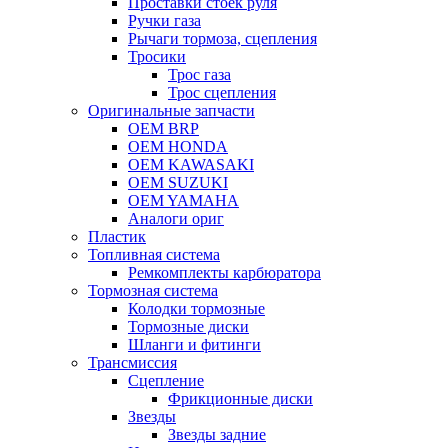
Проставки стоек руля
Ручки газа
Рычаги тормоза, сцепления
Тросики
Трос газа
Трос сцепления
Оригинальные запчасти
OEM BRP
OEM HONDA
OEM KAWASAKI
OEM SUZUKI
OEM YAMAHA
Аналоги ориг
Пластик
Топливная система
Ремкомплекты карбюратора
Тормозная система
Колодки тормозные
Тормозные диски
Шланги и фитинги
Трансмиссия
Cцепление
Фрикционные диски
Звезды
Звезды задние