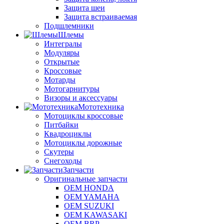
Защита шеи
Защита встраиваемая
Подшлемники
Шлемы
Интегралы
Модуляры
Открытые
Кроссовые
Мотарды
Мотогарнитуры
Визоры и аксессуары
Мототехника
Мотоциклы кроссовые
Питбайки
Квадроциклы
Мотоциклы дорожные
Скутеры
Снегоходы
Запчасти
Оригинальные запчасти
OEM HONDA
OEM YAMAHA
OEM SUZUKI
OEM KAWASAKI
OEM BRP