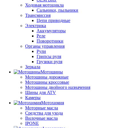
Ходовая мотоцикла
Сальники, пыльники
Трансмиссия
Цепи приводные
Электрика
Аккумуляторы
Реле
Поворотники
Органы управления
Рули
Грипсы руля
Грузики руля
Зеркала
Мотошины
Мотошины дорожные
Мотошины кроссовые
Мотошины двойного назначения
Шины для ATV
Камеры
Мотохимия
Моторные масла
Средства для ухода
Вилочные масла
IPONE