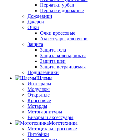
Перчатки урбан
Перчатки дорожные
Дождевики
Джерси
Очки
Очки кроссовые
Аксессуары для очков
Защита
Защита тела
Защита колена, локтя
Защита шеи
Защита встраиваемая
Подшлемники
Шлемы
Интегралы
Модуляры
Открытые
Кроссовые
Мотарды
Мотогарнитуры
Визоры и аксессуары
Мототехника
Мотоциклы кроссовые
Питбайки
Квадроциклы