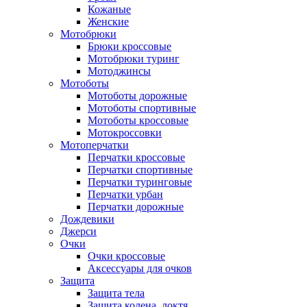
Кожаные
Женские
Мотобрюки
Брюки кроссовые
Мотобрюки туринг
Мотоджинсы
Мотоботы
Мотоботы дорожные
Мотоботы спортивные
Мотоботы кроссовые
Мотокроссовки
Мотоперчатки
Перчатки кроссовые
Перчатки спортивные
Перчатки туринговые
Перчатки урбан
Перчатки дорожные
Дождевики
Джерси
Очки
Очки кроссовые
Аксессуары для очков
Защита
Защита тела
Защита колена, локтя