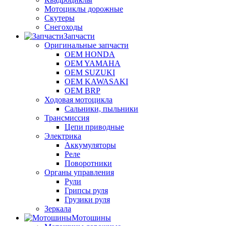
Мотоциклы дорожные
Скутеры
Снегоходы
Запчасти
Оригинальные запчасти
OEM HONDA
OEM YAMAHA
OEM SUZUKI
OEM KAWASAKI
OEM BRP
Ходовая мотоцикла
Сальники, пыльники
Трансмиссия
Цепи приводные
Электрика
Аккумуляторы
Реле
Поворотники
Органы управления
Рули
Грипсы руля
Грузики руля
Зеркала
Мотошины