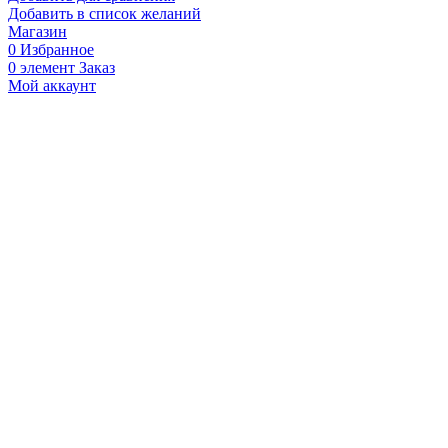
переднее
Добавить в список желаний
питбайк
Магазин
Seven
0
Избранное
Medalist
0
элемент
Заказ
PRO
Мой аккаунт
19/16