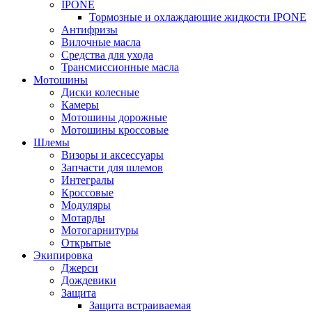
IPONE
Тормозные и охлаждающие жидкости IPONE
Антифризы
Вилочные масла
Средства для ухода
Трансмиссионные масла
Мотошины
Диски колесные
Камеры
Мотошины дорожные
Мотошины кроссовые
Шлемы
Визоры и аксессуары
Запчасти для шлемов
Интегралы
Кроссовые
Модуляры
Мотарды
Мотогарнитуры
Открытые
Экипировка
Джерси
Дождевики
Защита
Защита встраиваемая