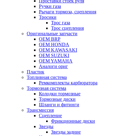
Проставки стоек руля
Ручки газа
Рычаги тормоза, сцепления
Тросики
Трос газа
Трос сцепления
Оригинальные запчасти
OEM BRP
OEM HONDA
OEM KAWASAKI
OEM SUZUKI
OEM YAMAHA
Аналоги ориг
Пластик
Топливная система
Ремкомплекты карбюратора
Тормозная система
Колодки тормозные
Тормозные диски
Шланги и фитинги
Трансмиссия
Cцепление
Фрикционные диски
Звезды
Звезды задние