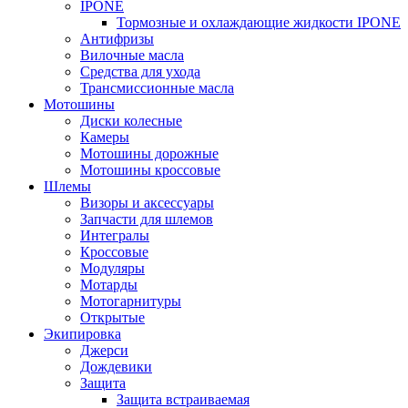
IPONE
Тормозные и охлаждающие жидкости IPONE
Антифризы
Вилочные масла
Средства для ухода
Трансмиссионные масла
Мотошины
Диски колесные
Камеры
Мотошины дорожные
Мотошины кроссовые
Шлемы
Визоры и аксессуары
Запчасти для шлемов
Интегралы
Кроссовые
Модуляры
Мотарды
Мотогарнитуры
Открытые
Экипировка
Джерси
Дождевики
Защита
Защита встраиваемая