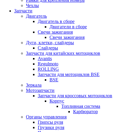
Рамки для крепления номера
Чехлы
Запчасти
Двигатель
Двигатель в сборе
Двигатели в сборе
Свечи зажигания
Свечи зажигания
Дуги, клетки, слайдеры
Слайдеры
Запчасти для китайских мотоциклов
Avantis
Regulmoto
ROLLING
Запчасти для мотоциклов BSE
BSE
Зеркала
Мотозапчасти
Запчасти для кроссовых мотоциклов
Корпус
Топливная система
Карбюратор
Органы управления
Грипсы руля
Грузики руля