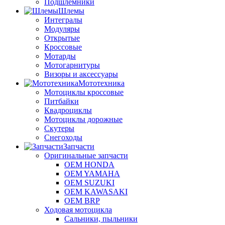
Подшлемники
Шлемы
Интегралы
Модуляры
Открытые
Кроссовые
Мотарды
Мотогарнитуры
Визоры и аксессуары
Мототехника
Мотоциклы кроссовые
Питбайки
Квадроциклы
Мотоциклы дорожные
Скутеры
Снегоходы
Запчасти
Оригинальные запчасти
OEM HONDA
OEM YAMAHA
OEM SUZUKI
OEM KAWASAKI
OEM BRP
Ходовая мотоцикла
Сальники, пыльники