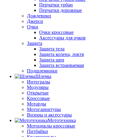
Перчатки урбан
Перчатки дорожные
Дождевики
Джерси
Очки
Очки кроссовые
Аксессуары для очков
Защита
Защита тела
Защита колена, локтя
Защита шеи
Защита встраиваемая
Подшлемники
Шлемы
Интегралы
Модуляры
Открытые
Кроссовые
Мотарды
Мотогарнитуры
Визоры и аксессуары
Мототехника
Мотоциклы кроссовые
Питбайки
Квадроциклы