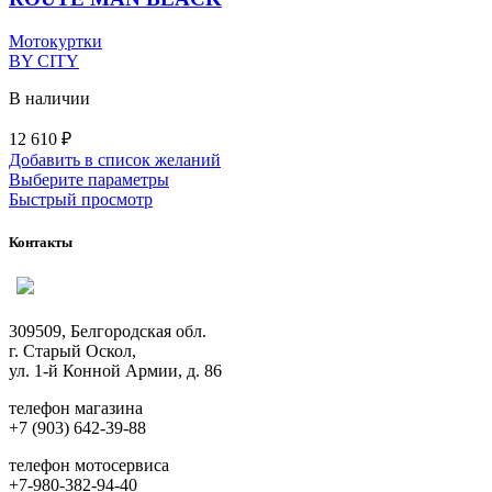
Мотокуртки
BY CITY
В наличии
12 610
₽
Добавить в список желаний
Этот
Выберите параметры
товар
Быстрый просмотр
имеет
несколько
Контакты
вариаций.
Опции
можно
выбрать
309509, Белгородская обл.
на
г. Старый Оскол,
странице
ул. 1-й Конной Армии, д. 86
товара.
телефон магазина
+7 (903) 642-39-88
телефон мотосервиса
+7-980-382-94-40