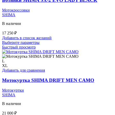
Ботинки SHIMA SX-2 EVO LADY BLACK
Мотокроссовки
SHIMA
В наличии
17 250
₽
Добавить в список желаний
Этот
Выберите параметры
товар
Быстрый просмотр
имеет
несколько
вариаций.
L
Опции
XL
можно
Добавить для сравнения
выбрать
на
Мотокуртка SHIMA DRIFT MEN CAMO
странице
товара.
Мотокуртки
SHIMA
В наличии
21 000
₽