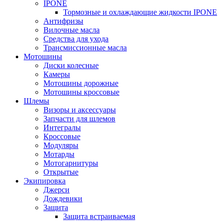
IPONE
Тормозные и охлаждающие жидкости IPONE
Антифризы
Вилочные масла
Средства для ухода
Трансмиссионные масла
Мотошины
Диски колесные
Камеры
Мотошины дорожные
Мотошины кроссовые
Шлемы
Визоры и аксессуары
Запчасти для шлемов
Интегралы
Кроссовые
Модуляры
Мотарды
Мотогарнитуры
Открытые
Экипировка
Джерси
Дождевики
Защита
Защита встраиваемая