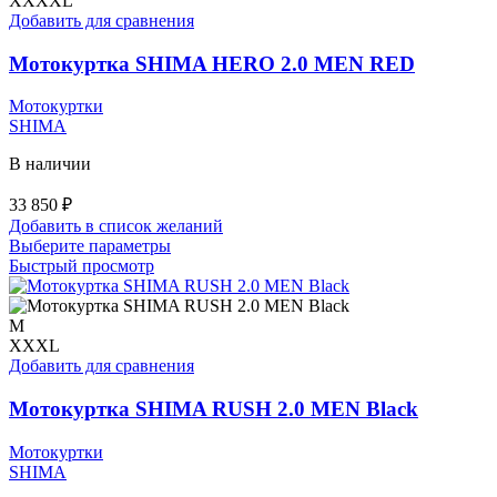
XXXXL
можно
Добавить для сравнения
выбрать
на
Мотокуртка SHIMA HERO 2.0 MEN RED
странице
товара.
Мотокуртки
SHIMA
В наличии
33 850
₽
Добавить в список желаний
Этот
Выберите параметры
товар
Быстрый просмотр
имеет
несколько
вариаций.
M
Опции
XXXL
можно
Добавить для сравнения
выбрать
на
Мотокуртка SHIMA RUSH 2.0 MEN Black
странице
товара.
Мотокуртки
SHIMA