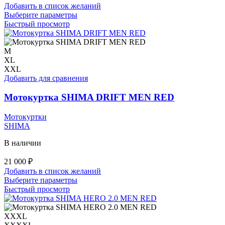
Добавить в список желаний
Этот
Выберите параметры
товар
Быстрый просмотр
имеет
несколько
вариаций.
M
Опции
XL
можно
XXL
выбрать
Добавить для сравнения
на
странице
Мотокуртка SHIMA DRIFT MEN RED
товара.
Мотокуртки
SHIMA
В наличии
21 000
₽
Добавить в список желаний
Этот
Выберите параметры
товар
Быстрый просмотр
имеет
несколько
вариаций.
XXXL
Опции