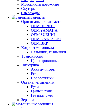
Мотоциклы дорожные
Скутеры
Снегоходы
Запчасти
Оригинальные запчасти
OEM HONDA
OEM YAMAHA
OEM SUZUKI
OEM KAWASAKI
OEM BRP
Ходовая мотоцикла
Сальники, пыльники
Трансмиссия
Цепи приводные
Электрика
Аккумуляторы
Реле
Поворотники
Органы управления
Рули
Грипсы руля
Грузики руля
Зеркала
Мотошины