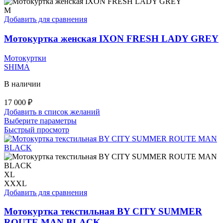
несколько
вариаций.
M
Опции
Добавить для сравнения
можно
выбрать
Мотокуртка женская IXON FRESH LADY GREY
на
странице
Мотокуртки
товара.
SHIMA
В наличии
17 000
₽
Добавить в список желаний
Этот
Выберите параметры
товар
Быстрый просмотр
имеет
несколько
вариаций.
Опции
можно
XL
выбрать
XXXL
на
Добавить для сравнения
странице
товара.
Мотокуртка текстильная BY CITY SUMMER
ROUTE MAN BLACK