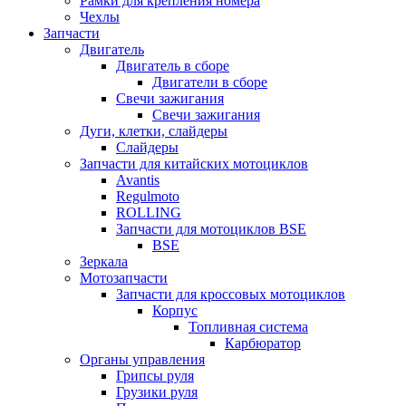
Рамки для крепления номера
Чехлы
Запчасти
Двигатель
Двигатель в сборе
Двигатели в сборе
Свечи зажигания
Свечи зажигания
Дуги, клетки, слайдеры
Слайдеры
Запчасти для китайских мотоциклов
Avantis
Regulmoto
ROLLING
Запчасти для мотоциклов BSE
BSE
Зеркала
Мотозапчасти
Запчасти для кроссовых мотоциклов
Корпус
Топливная система
Карбюратор
Органы управления
Грипсы руля
Грузики руля