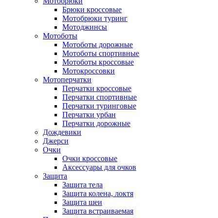
Мотобрюки
Брюки кроссовые
Мотобрюки туринг
Мотоджинсы
Мотоботы
Мотоботы дорожные
Мотоботы спортивные
Мотоботы кроссовые
Мотокроссовки
Мотоперчатки
Перчатки кроссовые
Перчатки спортивные
Перчатки туринговые
Перчатки урбан
Перчатки дорожные
Дождевики
Джерси
Очки
Очки кроссовые
Аксессуары для очков
Защита
Защита тела
Защита колена, локтя
Защита шеи
Защита встраиваемая