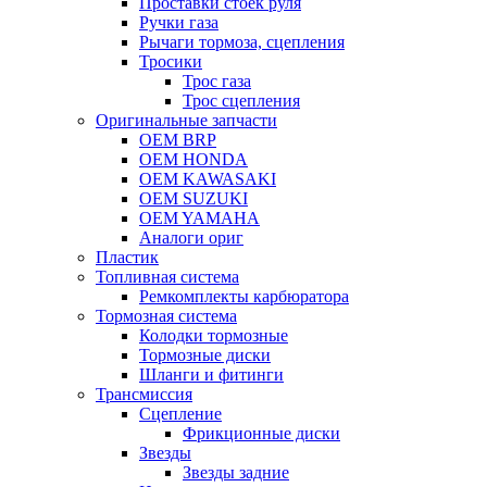
Проставки стоек руля
Ручки газа
Рычаги тормоза, сцепления
Тросики
Трос газа
Трос сцепления
Оригинальные запчасти
OEM BRP
OEM HONDA
OEM KAWASAKI
OEM SUZUKI
OEM YAMAHA
Аналоги ориг
Пластик
Топливная система
Ремкомплекты карбюратора
Тормозная система
Колодки тормозные
Тормозные диски
Шланги и фитинги
Трансмиссия
Cцепление
Фрикционные диски
Звезды
Звезды задние