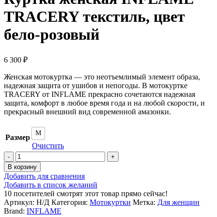
TRACERY текстиль, цвет
бело-розовый
6 300
₽
Женская мотокуртка — это неотъемлимый элемент образа,
надежная защита от ушибов и непогоды. В мотокуртке
TRACERY от INFLAME прекрасно сочетаются надежная
защита, комфорт в любое время года и на любой скорости, и
прекрасный внешний вид современной амазонки.
M
Размер
Очистить
Количество
товара
В корзину
Куртка
Добавить для сравнения
женская
Добавить в список желаний
INFLAME
10
посетителей смотрят этот товар прямо сейчас!
TRACERY
Артикул:
Н/Д
Категория:
Мотокуртки
Метка:
Для женщин
текстиль,
Brand:
INFLAME
цвет