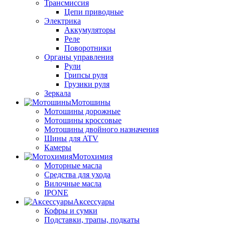
Трансмиссия
Цепи приводные
Электрика
Аккумуляторы
Реле
Поворотники
Органы управления
Рули
Грипсы руля
Грузики руля
Зеркала
Мотошины
Мотошины дорожные
Мотошины кроссовые
Мотошины двойного назначения
Шины для ATV
Камеры
Мотохимия
Моторные масла
Средства для ухода
Вилочные масла
IPONE
Аксессуары
Кофры и сумки
Подставки, трапы, подкаты