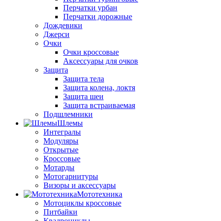
Перчатки урбан
Перчатки дорожные
Дождевики
Джерси
Очки
Очки кроссовые
Аксессуары для очков
Защита
Защита тела
Защита колена, локтя
Защита шеи
Защита встраиваемая
Подшлемники
Шлемы
Интегралы
Модуляры
Открытые
Кроссовые
Мотарды
Мотогарнитуры
Визоры и аксессуары
Мототехника
Мотоциклы кроссовые
Питбайки
Квадроциклы