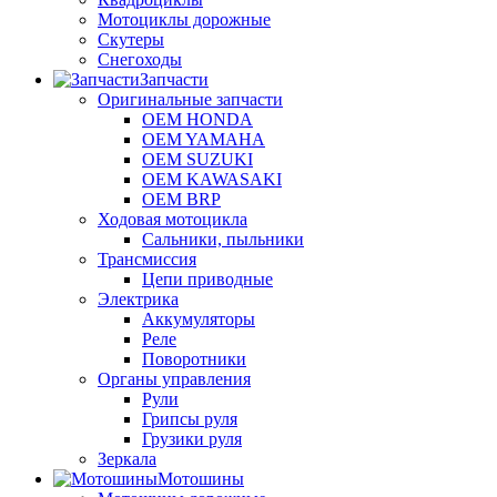
Мотоциклы дорожные
Скутеры
Снегоходы
Запчасти
Оригинальные запчасти
OEM HONDA
OEM YAMAHA
OEM SUZUKI
OEM KAWASAKI
OEM BRP
Ходовая мотоцикла
Сальники, пыльники
Трансмиссия
Цепи приводные
Электрика
Аккумуляторы
Реле
Поворотники
Органы управления
Рули
Грипсы руля
Грузики руля
Зеркала
Мотошины