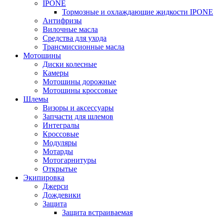
IPONE
Тормозные и охлаждающие жидкости IPONE
Антифризы
Вилочные масла
Средства для ухода
Трансмиссионные масла
Мотошины
Диски колесные
Камеры
Мотошины дорожные
Мотошины кроссовые
Шлемы
Визоры и аксессуары
Запчасти для шлемов
Интегралы
Кроссовые
Модуляры
Мотарды
Мотогарнитуры
Открытые
Экипировка
Джерси
Дождевики
Защита
Защита встраиваемая