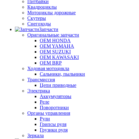
Питбайки
Квадроциклы
Мотоциклы дорожные
Скутеры
Снегоходы
Запчасти
Оригинальные запчасти
OEM HONDA
OEM YAMAHA
OEM SUZUKI
OEM KAWASAKI
OEM BRP
Ходовая мотоцикла
Сальники, пыльники
Трансмиссия
Цепи приводные
Электрика
Аккумуляторы
Реле
Поворотники
Органы управления
Рули
Грипсы руля
Грузики руля
Зеркала