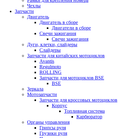
Рамки для крепления номера
Чехлы
Запчасти
Двигатель
Двигатель в сборе
Двигатели в сборе
Свечи зажигания
Свечи зажигания
Дуги, клетки, слайдеры
Слайдеры
Запчасти для китайских мотоциклов
Avantis
Regulmoto
ROLLING
Запчасти для мотоциклов BSE
BSE
Зеркала
Мотозапчасти
Запчасти для кроссовых мотоциклов
Корпус
Топливная система
Карбюратор
Органы управления
Грипсы руля
Грузики руля