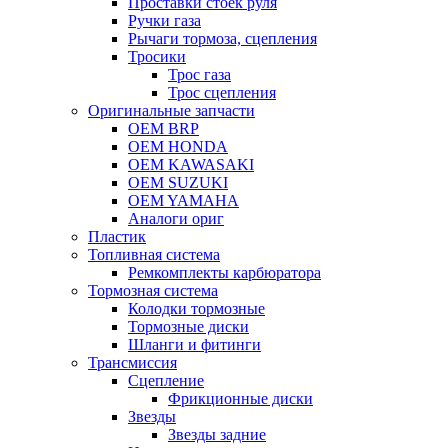
Проставки стоек руля
Ручки газа
Рычаги тормоза, сцепления
Тросики
Трос газа
Трос сцепления
Оригинальные запчасти
OEM BRP
OEM HONDA
OEM KAWASAKI
OEM SUZUKI
OEM YAMAHA
Аналоги ориг
Пластик
Топливная система
Ремкомплекты карбюратора
Тормозная система
Колодки тормозные
Тормозные диски
Шланги и фитинги
Трансмиссия
Cцепление
Фрикционные диски
Звезды
Звезды задние