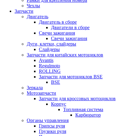
Рамки для крепления номера
Чехлы
Запчасти
Двигатель
Двигатель в сборе
Двигатели в сборе
Свечи зажигания
Свечи зажигания
Дуги, клетки, слайдеры
Слайдеры
Запчасти для китайских мотоциклов
Avantis
Regulmoto
ROLLING
Запчасти для мотоциклов BSE
BSE
Зеркала
Мотозапчасти
Запчасти для кроссовых мотоциклов
Корпус
Топливная система
Карбюратор
Органы управления
Грипсы руля
Грузики руля