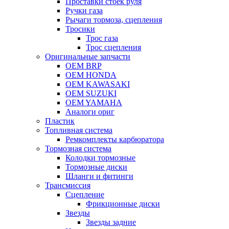
Проставки стоек руля
Ручки газа
Рычаги тормоза, сцепления
Тросики
Трос газа
Трос сцепления
Оригинальные запчасти
OEM BRP
OEM HONDA
OEM KAWASAKI
OEM SUZUKI
OEM YAMAHA
Аналоги ориг
Пластик
Топливная система
Ремкомплекты карбюратора
Тормозная система
Колодки тормозные
Тормозные диски
Шланги и фитинги
Трансмиссия
Cцепление
Фрикционные диски
Звезды
Звезды задние