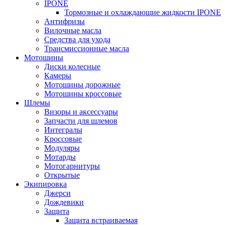
IPONE
Тормозные и охлаждающие жидкости IPONE
Антифризы
Вилочные масла
Средства для ухода
Трансмиссионные масла
Мотошины
Диски колесные
Камеры
Мотошины дорожные
Мотошины кроссовые
Шлемы
Визоры и аксессуары
Запчасти для шлемов
Интегралы
Кроссовые
Модуляры
Мотарды
Мотогарнитуры
Открытые
Экипировка
Джерси
Дождевики
Защита
Защита встраиваемая