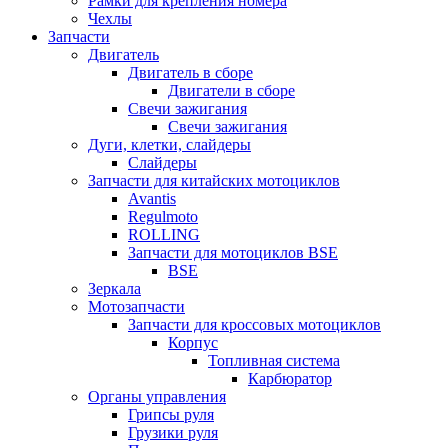
Рамки для крепления номера
Чехлы
Запчасти
Двигатель
Двигатель в сборе
Двигатели в сборе
Свечи зажигания
Свечи зажигания
Дуги, клетки, слайдеры
Слайдеры
Запчасти для китайских мотоциклов
Avantis
Regulmoto
ROLLING
Запчасти для мотоциклов BSE
BSE
Зеркала
Мотозапчасти
Запчасти для кроссовых мотоциклов
Корпус
Топливная система
Карбюратор
Органы управления
Грипсы руля
Грузики руля