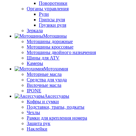
Поворотники
Органы управления
Рули
Грипсы руля
Грузики руля
Зеркала
Мотошины
Мотошины дорожные
Мотошины кроссовые
Мотошины двойного назначения
Шины для ATV
Камеры
Мотохимия
Моторные масла
Средства для ухода
Вилочные масла
IPONE
Аксессуары
Кофры и сумки
Подставки, трапы, подкаты
Чехлы
Рамки для крепления номера
Защита рук
Наклейки