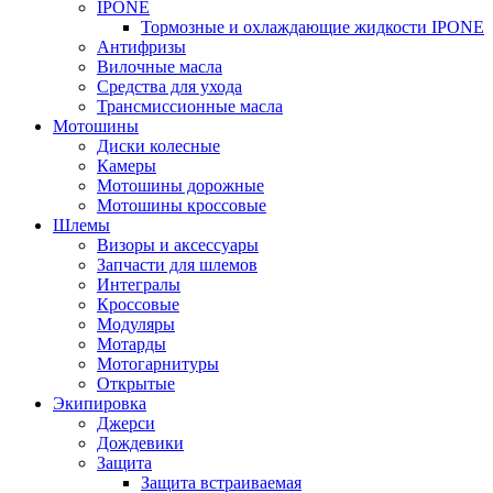
IPONE
Тормозные и охлаждающие жидкости IPONE
Антифризы
Вилочные масла
Средства для ухода
Трансмиссионные масла
Мотошины
Диски колесные
Камеры
Мотошины дорожные
Мотошины кроссовые
Шлемы
Визоры и аксессуары
Запчасти для шлемов
Интегралы
Кроссовые
Модуляры
Мотарды
Мотогарнитуры
Открытые
Экипировка
Джерси
Дождевики
Защита
Защита встраиваемая