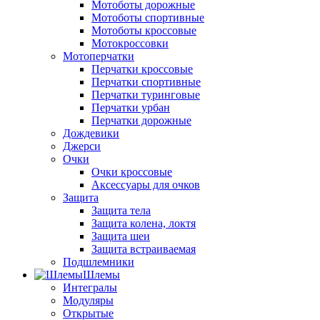
Мотоботы дорожные
Мотоботы спортивные
Мотоботы кроссовые
Мотокроссовки
Мотоперчатки
Перчатки кроссовые
Перчатки спортивные
Перчатки туринговые
Перчатки урбан
Перчатки дорожные
Дождевики
Джерси
Очки
Очки кроссовые
Аксессуары для очков
Защита
Защита тела
Защита колена, локтя
Защита шеи
Защита встраиваемая
Подшлемники
Шлемы
Интегралы
Модуляры
Открытые