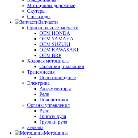
Мотоциклы дорожные
Скутеры
Снегоходы
Запчасти
Оригинальные запчасти
OEM HONDA
OEM YAMAHA
OEM SUZUKI
OEM KAWASAKI
OEM BRP
Ходовая мотоцикла
Сальники, пыльники
Трансмиссия
Цепи приводные
Электрика
Аккумуляторы
Реле
Поворотники
Органы управления
Рули
Грипсы руля
Грузики руля
Зеркала
Мотошины