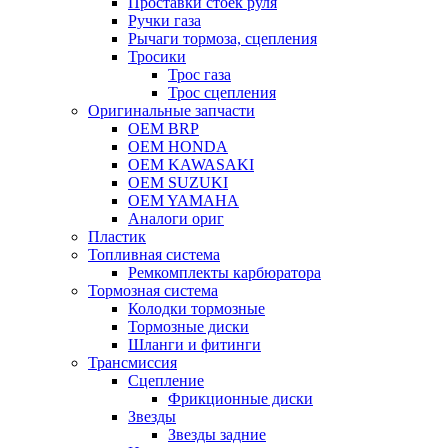
Проставки стоек руля
Ручки газа
Рычаги тормоза, сцепления
Тросики
Трос газа
Трос сцепления
Оригинальные запчасти
OEM BRP
OEM HONDA
OEM KAWASAKI
OEM SUZUKI
OEM YAMAHA
Аналоги ориг
Пластик
Топливная система
Ремкомплекты карбюратора
Тормозная система
Колодки тормозные
Тормозные диски
Шланги и фитинги
Трансмиссия
Cцепление
Фрикционные диски
Звезды
Звезды задние