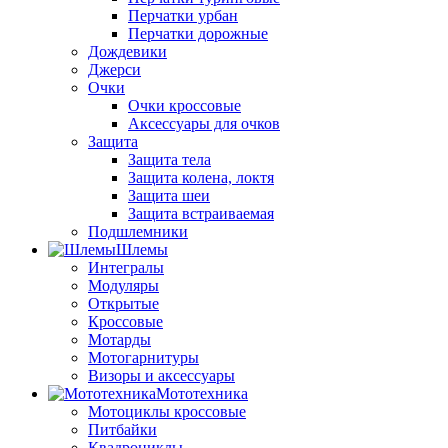
Перчатки урбан
Перчатки дорожные
Дождевики
Джерси
Очки
Очки кроссовые
Аксессуары для очков
Защита
Защита тела
Защита колена, локтя
Защита шеи
Защита встраиваемая
Подшлемники
Шлемы
Интегралы
Модуляры
Открытые
Кроссовые
Мотарды
Мотогарнитуры
Визоры и аксессуары
Мототехника
Мотоциклы кроссовые
Питбайки
Квадроциклы