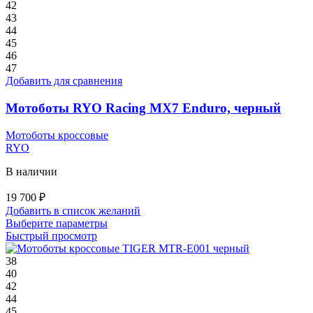
несколько
42
вариаций.
43
Опции
44
можно
45
выбрать
46
на
47
странице
Добавить для сравнения
товара.
Мотоботы RYO Racing MX7 Enduro, черный
Мотоботы кроссовые
RYO
В наличии
19 700
₽
Добавить в список желаний
Этот
Выберите параметры
товар
Быстрый просмотр
имеет
несколько
38
вариаций.
40
Опции
42
можно
44
выбрать
45