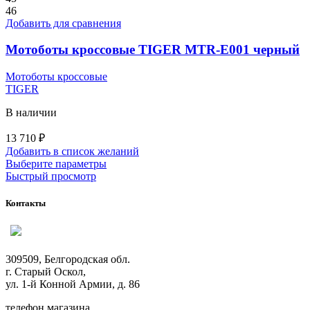
на
46
странице
Добавить для сравнения
товара.
Мотоботы кроссовые TIGER MTR-E001 черный
Мотоботы кроссовые
TIGER
В наличии
13 710
₽
Добавить в список желаний
Этот
Выберите параметры
товар
Быстрый просмотр
имеет
несколько
Контакты
вариаций.
Опции
можно
выбрать
309509, Белгородская обл.
на
г. Старый Оскол,
странице
ул. 1-й Конной Армии, д. 86
товара.
телефон магазина