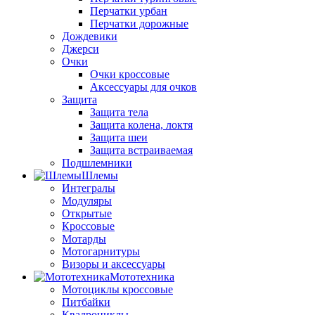
Перчатки урбан
Перчатки дорожные
Дождевики
Джерси
Очки
Очки кроссовые
Аксессуары для очков
Защита
Защита тела
Защита колена, локтя
Защита шеи
Защита встраиваемая
Подшлемники
Шлемы
Интегралы
Модуляры
Открытые
Кроссовые
Мотарды
Мотогарнитуры
Визоры и аксессуары
Мототехника
Мотоциклы кроссовые
Питбайки
Квадроциклы