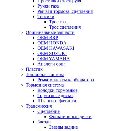
Проставки стоек руля
Ручки газа
Рычаги тормоза, сцепления
Тросики
Трос газа
Трос сцепления
Оригинальные запчасти
OEM BRP
OEM HONDA
OEM KAWASAKI
OEM SUZUKI
OEM YAMAHA
Аналоги ориг
Пластик
Топливная система
Ремкомплекты карбюратора
Тормозная система
Колодки тормозные
Тормозные диски
Шланги и фитинги
Трансмиссия
Cцепление
Фрикционные диски
Звезды
Звезды задние