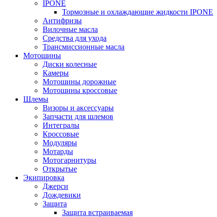
IPONE
Тормозные и охлаждающие жидкости IPONE
Антифризы
Вилочные масла
Средства для ухода
Трансмиссионные масла
Мотошины
Диски колесные
Камеры
Мотошины дорожные
Мотошины кроссовые
Шлемы
Визоры и аксессуары
Запчасти для шлемов
Интегралы
Кроссовые
Модуляры
Мотарды
Мотогарнитуры
Открытые
Экипировка
Джерси
Дождевики
Защита
Защита встраиваемая