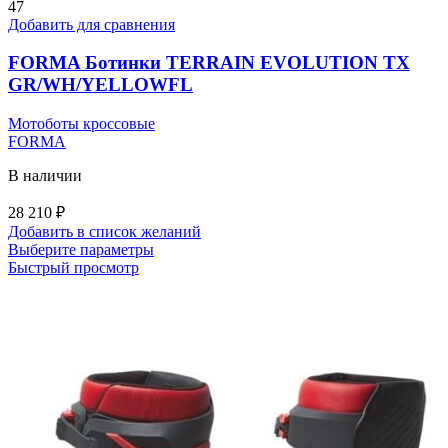
вариаций.
47
210 ₽
Опции
Добавить для сравнения
можно
выбрать
FORMA Ботинки TERRAIN EVOLUTION TX
на
GR/WH/YELLOWFL
странице
товара.
Мотоботы кроссовые
FORMA
В наличии
28 210
₽
Добавить в список желаний
Этот
Выберите параметры
товар
Быстрый просмотр
имеет
несколько
вариаций.
Опции
можно
выбрать
на
странице
товара.