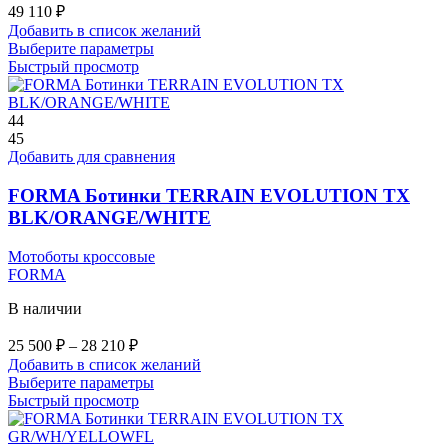
49 110
₽
Добавить в список желаний
Этот
Выберите параметры
товар
Быстрый просмотр
имеет
несколько
вариаций.
44
Опции
45
можно
Добавить для сравнения
выбрать
на
FORMA Ботинки TERRAIN EVOLUTION TX
странице
BLK/ORANGE/WHITE
товара.
Мотоботы кроссовые
FORMA
В наличии
Диапазон
25 500
₽
–
28 210
₽
цен:
Добавить в список желаний
25
Этот
Выберите параметры
500 ₽
товар
Быстрый просмотр
–
имеет
28
несколько