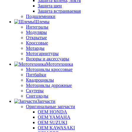
Защита колена, локтя
Защита шеи
Защита встраиваемая
Подшлемники
Шлемы
Интегралы
Модуляры
Открытые
Кроссовые
Мотарды
Мотогарнитуры
Визоры и аксессуары
Мототехника
Мотоциклы кроссовые
Питбайки
Квадроциклы
Мотоциклы дорожные
Скутеры
Снегоходы
Запчасти
Оригинальные запчасти
OEM HONDA
OEM YAMAHA
OEM SUZUKI
OEM KAWASAKI