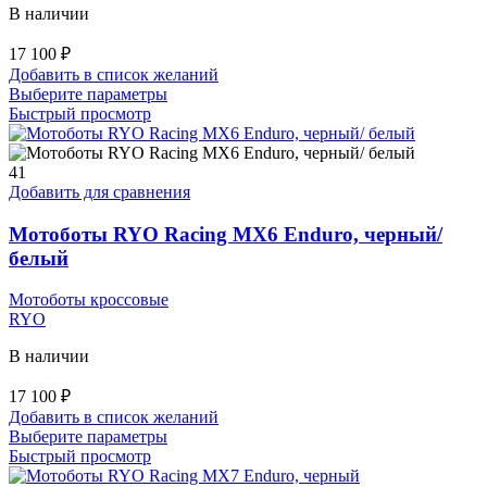
В наличии
17 100
₽
Добавить в список желаний
Этот
Выберите параметры
товар
Быстрый просмотр
имеет
несколько
вариаций.
41
Опции
Добавить для сравнения
можно
выбрать
Мотоботы RYO Racing MX6 Enduro, черный/
на
белый
странице
товара.
Мотоботы кроссовые
RYO
В наличии
17 100
₽
Добавить в список желаний
Этот
Выберите параметры
товар
Быстрый просмотр
имеет