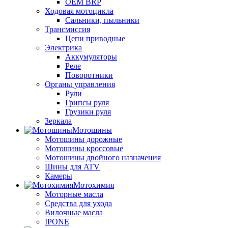
OEM BRP
Ходовая мотоцикла
Сальники, пыльники
Трансмиссия
Цепи приводные
Электрика
Аккумуляторы
Реле
Поворотники
Органы управления
Рули
Грипсы руля
Грузики руля
Зеркала
Мотошины
Мотошины дорожные
Мотошины кроссовые
Мотошины двойного назначения
Шины для ATV
Камеры
Мотохимия
Моторные масла
Средства для ухода
Вилочные масла
IPONE