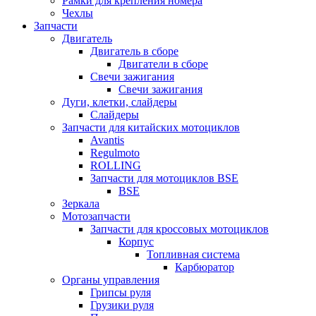
Рамки для крепления номера
Чехлы
Запчасти
Двигатель
Двигатель в сборе
Двигатели в сборе
Свечи зажигания
Свечи зажигания
Дуги, клетки, слайдеры
Слайдеры
Запчасти для китайских мотоциклов
Avantis
Regulmoto
ROLLING
Запчасти для мотоциклов BSE
BSE
Зеркала
Мотозапчасти
Запчасти для кроссовых мотоциклов
Корпус
Топливная система
Карбюратор
Органы управления
Грипсы руля
Грузики руля