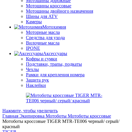
Мотошины дорожные
Мотошины кроссовые
Мотошины двойного назначения
Шины для ATV
Камеры
Мотохимия
Моторные масла
Средства для ухода
Вилочные масла
IPONE
Аксессуары
Кофры и сумки
Подставки, трапы, подкаты
Чехлы
Рамки для крепления номера
Защита рук
Наклейки
Нажмите, чтобы увеличить
Главная
Экипировка
Мотоботы
Мотоботы кроссовые
Мотоботы кроссовые TIGER MTR-TE006 черный/ серый/
красный
TIGER