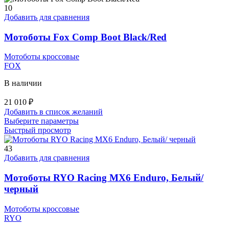
10
Добавить для сравнения
Мотоботы Fox Comp Boot Black/Red
Мотоботы кроссовые
FOX
В наличии
21 010
₽
Добавить в список желаний
Этот
Выберите параметры
товар
Быстрый просмотр
имеет
несколько
43
вариаций.
Добавить для сравнения
Опции
можно
Мотоботы RYO Racing MX6 Enduro, Белый/
выбрать
черный
на
странице
Мотоботы кроссовые
товара.
RYO