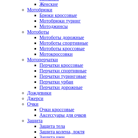
Женские
Мотобрюки
Брюки кроссовые
Мотобрюки туринг
Мотоджинсы
Мотоботы
Мотоботы дорожные
Мотоботы спортивные
Мотоботы кроссовые
Мотокроссовки
Мотоперчатки
Перчатки кроссовые
Перчатки спортивные
Перчатки туринговые
Перчатки урбан
Перчатки дорожные
Дождевики
Джерси
Очки
Очки кроссовые
Аксессуары для очков
Защита
Защита тела
Защита колена, локтя
Защита шеи