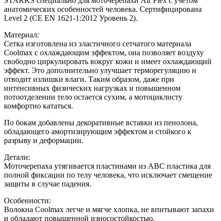
STARKS специально для моточерепахи Air Flex с учетом
анатомических особенностей человека. Сертифицирована
Level 2 (CE EN 1621-1:2012 Уровень 2).
Материал:
Сетка изготовлена из эластичного сетчатого материала
Coolmax с охлаждающим эффектом, она позволяет воздуху
свободно циркулировать вокруг кожи и имеет охлаждающий
эффект. Это дополнительно улучшает терморегуляцию и
отводит излишки влаги. Таким образом, даже при
интенсивных физических нагрузках и повышенном
потоотделении тело остается сухим, а мотоциклисту
комфортно кататься.
По бокам добавлены декоративные вставки из пенолона,
обладающего амортизирующим эффектом и стойкого к
разрыву и деформации.
Детали:
Моточерепаха утягивается пластинами из ABC пластика для
полной фиксации по телу человека, что исключает смещение
защиты в случае падения.
Особенности:
Волокна Coolmax легче и мягче хлопка, не впитывают запахи
и обладают повышенной износостойкостью.