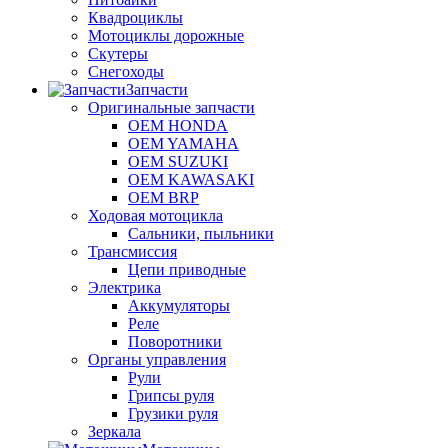
Квадроциклы
Мотоциклы дорожные
Скутеры
Снегоходы
Запчасти
Оригинальные запчасти
OEM HONDA
OEM YAMAHA
OEM SUZUKI
OEM KAWASAKI
OEM BRP
Ходовая мотоцикла
Сальники, пыльники
Трансмиссия
Цепи приводные
Электрика
Аккумуляторы
Реле
Поворотники
Органы управления
Рули
Грипсы руля
Грузики руля
Зеркала