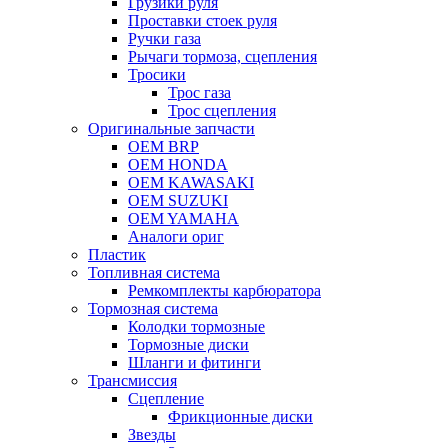
Грузики руля
Проставки стоек руля
Ручки газа
Рычаги тормоза, сцепления
Тросики
Трос газа
Трос сцепления
Оригинальные запчасти
OEM BRP
OEM HONDA
OEM KAWASAKI
OEM SUZUKI
OEM YAMAHA
Аналоги ориг
Пластик
Топливная система
Ремкомплекты карбюратора
Тормозная система
Колодки тормозные
Тормозные диски
Шланги и фитинги
Трансмиссия
Cцепление
Фрикционные диски
Звезды