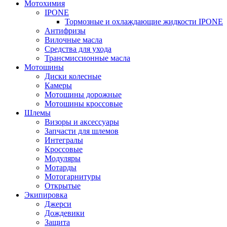
Мотохимия
IPONE
Тормозные и охлаждающие жидкости IPONE
Антифризы
Вилочные масла
Средства для ухода
Трансмиссионные масла
Мотошины
Диски колесные
Камеры
Мотошины дорожные
Мотошины кроссовые
Шлемы
Визоры и аксессуары
Запчасти для шлемов
Интегралы
Кроссовые
Модуляры
Мотарды
Мотогарнитуры
Открытые
Экипировка
Джерси
Дождевики
Защита