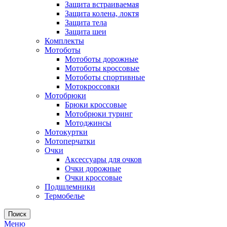
Защита встраиваемая
Защита колена, локтя
Защита тела
Защита шеи
Комплекты
Мотоботы
Мотоботы дорожные
Мотоботы кроссовые
Мотоботы спортивные
Мотокроссовки
Мотобрюки
Брюки кроссовые
Мотобрюки туринг
Мотоджинсы
Мотокуртки
Мотоперчатки
Очки
Аксессуары для очков
Очки дорожные
Очки кроссовые
Подшлемники
Термобелье
Поиск
Меню