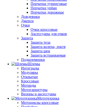
Перчатки туринговые
Перчатки урбан
Перчатки дорожные
Дождевики
Джерси
Очки
Очки кроссовые
Аксессуары для очков
Защита
Защита тела
Защита колена, локтя
Защита шеи
Защита встраиваемая
Подшлемники
Шлемы
Интегралы
Модуляры
Открытые
Кроссовые
Мотарды
Мотогарнитуры
Визоры и аксессуары
Мототехника
Мотоциклы кроссовые
Питбайки