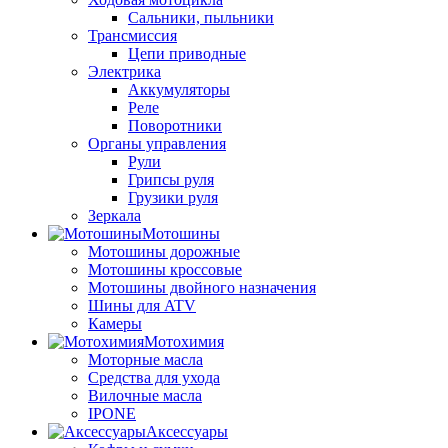
Сальники, пыльники
Трансмиссия
Цепи приводные
Электрика
Аккумуляторы
Реле
Поворотники
Органы управления
Рули
Грипсы руля
Грузики руля
Зеркала
Мотошины
Мотошины дорожные
Мотошины кроссовые
Мотошины двойного назначения
Шины для ATV
Камеры
Мотохимия
Моторные масла
Средства для ухода
Вилочные масла
IPONE
Аксессуары