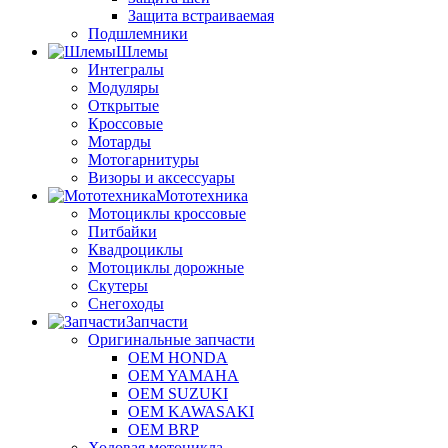
Защита встраиваемая
Подшлемники
Шлемы
Интегралы
Модуляры
Открытые
Кроссовые
Мотарды
Мотогарнитуры
Визоры и аксессуары
Мототехника
Мотоциклы кроссовые
Питбайки
Квадроциклы
Мотоциклы дорожные
Скутеры
Снегоходы
Запчасти
Оригинальные запчасти
OEM HONDA
OEM YAMAHA
OEM SUZUKI
OEM KAWASAKI
OEM BRP
Ходовая мотоцикла