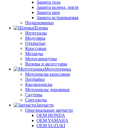
Защита тела
Защита колена, локтя
Защита шеи
Защита встраиваемая
Подшлемники
Шлемы
Интегралы
Модуляры
Открытые
Кроссовые
Мотарды
Мотогарнитуры
Визоры и аксессуары
Мототехника
Мотоциклы кроссовые
Питбайки
Квадроциклы
Мотоциклы дорожные
Скутеры
Снегоходы
Запчасти
Оригинальные запчасти
OEM HONDA
OEM YAMAHA
OEM SUZUKI