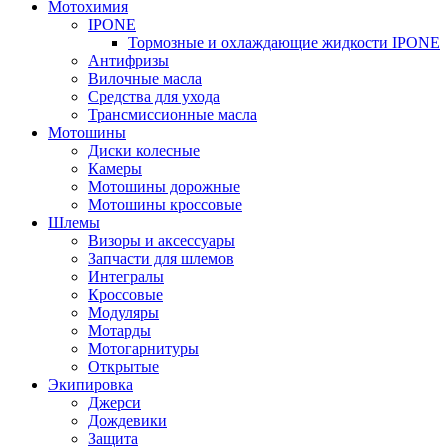
Мотохимия
IPONE
Тормозные и охлаждающие жидкости IPONE
Антифризы
Вилочные масла
Средства для ухода
Трансмиссионные масла
Мотошины
Диски колесные
Камеры
Мотошины дорожные
Мотошины кроссовые
Шлемы
Визоры и аксессуары
Запчасти для шлемов
Интегралы
Кроссовые
Модуляры
Мотарды
Мотогарнитуры
Открытые
Экипировка
Джерси
Дождевики
Защита