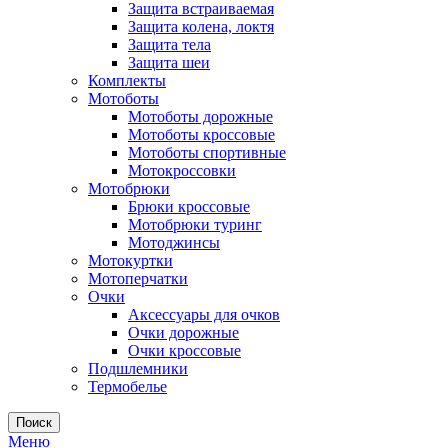
Защита встраиваемая
Защита колена, локтя
Защита тела
Защита шеи
Комплекты
Мотоботы
Мотоботы дорожные
Мотоботы кроссовые
Мотоботы спортивные
Мотокроссовки
Мотобрюки
Брюки кроссовые
Мотобрюки туринг
Мотоджинсы
Мотокуртки
Мотоперчатки
Очки
Аксессуары для очков
Очки дорожные
Очки кроссовые
Подшлемники
Термобелье
Поиск
Меню