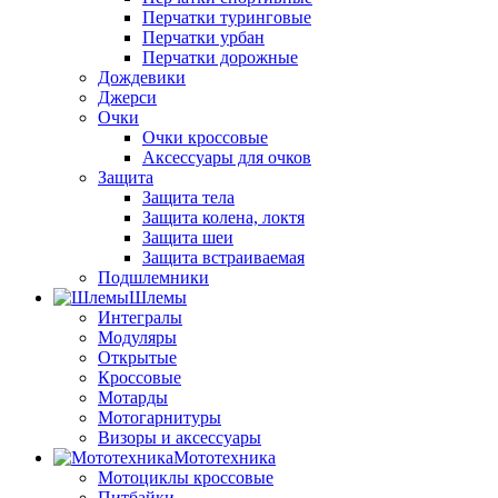
Перчатки туринговые
Перчатки урбан
Перчатки дорожные
Дождевики
Джерси
Очки
Очки кроссовые
Аксессуары для очков
Защита
Защита тела
Защита колена, локтя
Защита шеи
Защита встраиваемая
Подшлемники
Шлемы
Интегралы
Модуляры
Открытые
Кроссовые
Мотарды
Мотогарнитуры
Визоры и аксессуары
Мототехника
Мотоциклы кроссовые
Питбайки