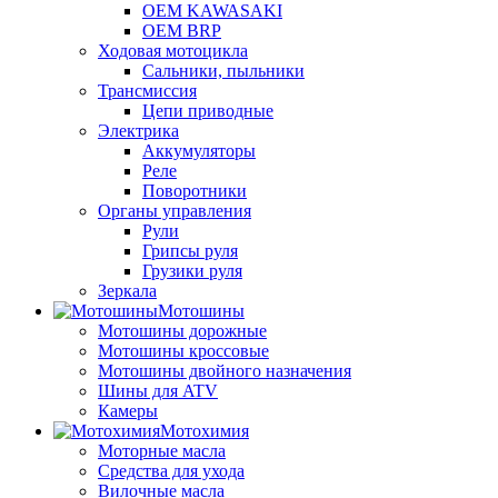
OEM KAWASAKI
OEM BRP
Ходовая мотоцикла
Сальники, пыльники
Трансмиссия
Цепи приводные
Электрика
Аккумуляторы
Реле
Поворотники
Органы управления
Рули
Грипсы руля
Грузики руля
Зеркала
Мотошины
Мотошины дорожные
Мотошины кроссовые
Мотошины двойного назначения
Шины для ATV
Камеры
Мотохимия
Моторные масла
Средства для ухода
Вилочные масла