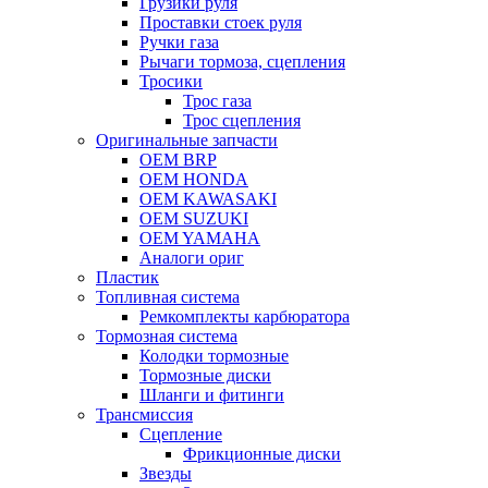
Грузики руля
Проставки стоек руля
Ручки газа
Рычаги тормоза, сцепления
Тросики
Трос газа
Трос сцепления
Оригинальные запчасти
OEM BRP
OEM HONDA
OEM KAWASAKI
OEM SUZUKI
OEM YAMAHA
Аналоги ориг
Пластик
Топливная система
Ремкомплекты карбюратора
Тормозная система
Колодки тормозные
Тормозные диски
Шланги и фитинги
Трансмиссия
Cцепление
Фрикционные диски
Звезды