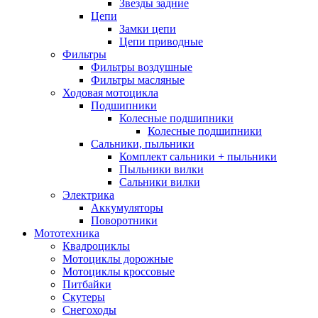
Звезды задние
Цепи
Замки цепи
Цепи приводные
Фильтры
Фильтры воздушные
Фильтры масляные
Ходовая мотоцикла
Подшипники
Колесные подшипники
Колесные подшипники
Сальники, пыльники
Комплект сальники + пыльники
Пыльники вилки
Сальники вилки
Электрика
Аккумуляторы
Поворотники
Мототехника
Квадроциклы
Мотоциклы дорожные
Мотоциклы кроссовые
Питбайки
Скутеры
Снегоходы