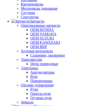
Квадроциклы
Мотоциклы дорожные
Скутеры
Снегоходы
Запчасти
Оригинальные запчасти
OEM HONDA
OEM YAMAHA
OEM SUZUKI
OEM KAWASAKI
OEM BRP
Ходовая мотоцикла
Сальники, пыльники
Трансмиссия
Цепи приводные
Электрика
Аккумуляторы
Реле
Поворотники
Органы управления
Рули
Грипсы руля
Грузики руля
Зеркала