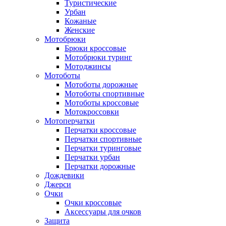
Туристические
Урбан
Кожаные
Женские
Мотобрюки
Брюки кроссовые
Мотобрюки туринг
Мотоджинсы
Мотоботы
Мотоботы дорожные
Мотоботы спортивные
Мотоботы кроссовые
Мотокроссовки
Мотоперчатки
Перчатки кроссовые
Перчатки спортивные
Перчатки туринговые
Перчатки урбан
Перчатки дорожные
Дождевики
Джерси
Очки
Очки кроссовые
Аксессуары для очков
Защита