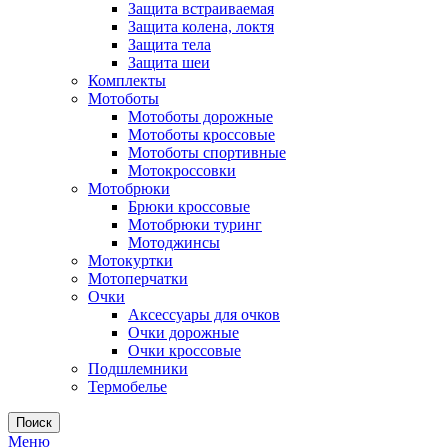
Защита встраиваемая
Защита колена, локтя
Защита тела
Защита шеи
Комплекты
Мотоботы
Мотоботы дорожные
Мотоботы кроссовые
Мотоботы спортивные
Мотокроссовки
Мотобрюки
Брюки кроссовые
Мотобрюки туринг
Мотоджинсы
Мотокуртки
Мотоперчатки
Очки
Аксессуары для очков
Очки дорожные
Очки кроссовые
Подшлемники
Термобелье
Поиск
Меню