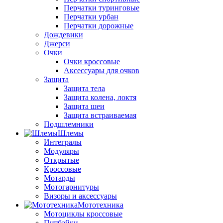
Перчатки туринговые
Перчатки урбан
Перчатки дорожные
Дождевики
Джерси
Очки
Очки кроссовые
Аксессуары для очков
Защита
Защита тела
Защита колена, локтя
Защита шеи
Защита встраиваемая
Подшлемники
Шлемы
Интегралы
Модуляры
Открытые
Кроссовые
Мотарды
Мотогарнитуры
Визоры и аксессуары
Мототехника
Мотоциклы кроссовые
Питбайки