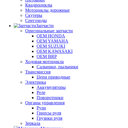
Квадроциклы
Мотоциклы дорожные
Скутеры
Снегоходы
Запчасти
Оригинальные запчасти
OEM HONDA
OEM YAMAHA
OEM SUZUKI
OEM KAWASAKI
OEM BRP
Ходовая мотоцикла
Сальники, пыльники
Трансмиссия
Цепи приводные
Электрика
Аккумуляторы
Реле
Поворотники
Органы управления
Рули
Грипсы руля
Грузики руля
Зеркала