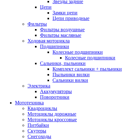
Звезды задние
Цепи
Замки цепи
Цепи приводные
Фильтры
Фильтры воздушные
Фильтры масляные
Ходовая мотоцикла
Подшипники
Колесные подшипники
Колесные подшипники
Сальники, пыльники
Комплект сальники + пыльники
Пыльники вилки
Сальники вилки
Электрика
Аккумуляторы
Поворотники
Мототехника
Квадроциклы
Мотоциклы дорожные
Мотоциклы кроссовые
Питбайки
Скутеры
Снегоходы