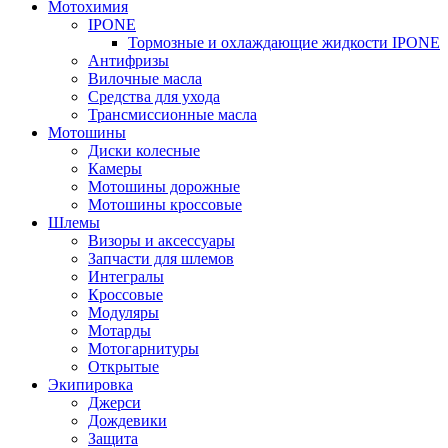
Мотохимия
IPONE
Тормозные и охлаждающие жидкости IPONE
Антифризы
Вилочные масла
Средства для ухода
Трансмиссионные масла
Мотошины
Диски колесные
Камеры
Мотошины дорожные
Мотошины кроссовые
Шлемы
Визоры и аксессуары
Запчасти для шлемов
Интегралы
Кроссовые
Модуляры
Мотарды
Мотогарнитуры
Открытые
Экипировка
Джерси
Дождевики
Защита