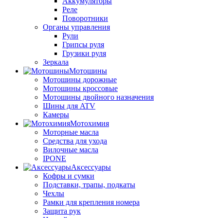
Аккумуляторы
Реле
Поворотники
Органы управления
Рули
Грипсы руля
Грузики руля
Зеркала
Мотошины
Мотошины дорожные
Мотошины кроссовые
Мотошины двойного назначения
Шины для ATV
Камеры
Мотохимия
Моторные масла
Средства для ухода
Вилочные масла
IPONE
Аксессуары
Кофры и сумки
Подставки, трапы, подкаты
Чехлы
Рамки для крепления номера
Защита рук