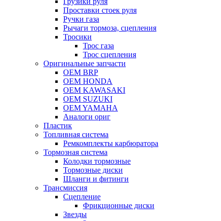
Грузики руля
Проставки стоек руля
Ручки газа
Рычаги тормоза, сцепления
Тросики
Трос газа
Трос сцепления
Оригинальные запчасти
OEM BRP
OEM HONDA
OEM KAWASAKI
OEM SUZUKI
OEM YAMAHA
Аналоги ориг
Пластик
Топливная система
Ремкомплекты карбюратора
Тормозная система
Колодки тормозные
Тормозные диски
Шланги и фитинги
Трансмиссия
Cцепление
Фрикционные диски
Звезды