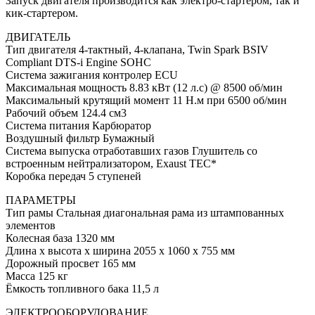
Запуск двигателя производится как электро-стартером, так и
кик-стартером.
ДВИГАТЕЛЬ
Тип двигателя 4-тактный, 4-клапана, Twin Spark BSIV
Compliant DTS-i Engine SOHC
Система зажигания контролер ECU
Максимальная мощность 8.83 кВт (12 л.с) @ 8500 об/мин
Максимальный крутящий момент 11 Н.м при 6500 об/мин
Рабочий объем 124.4 см3
Система питания Карбюратор
Воздушный фильтр Бумажный
Система выпуска отработавших газов Глушитель со
встроенным нейтрализатором, Exaust TEC*
Коробка передач 5 ступеней
ПАРАМЕТРЫ
Тип рамы Стальная диагональная рама из штампованных
элементов
Колесная база 1320 мм
Длина х высота х ширина 2055 х 1060 х 755 мм
Дорожный просвет 165 мм
Масса 125 кг
Ёмкость топливного бака 11,5 л
ЭЛЕКТРООБОРУДОВАНИЕ