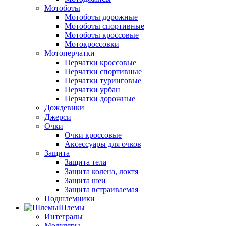
Мотоботы
Мотоботы дорожные
Мотоботы спортивные
Мотоботы кроссовые
Мотокроссовки
Мотоперчатки
Перчатки кроссовые
Перчатки спортивные
Перчатки туринговые
Перчатки урбан
Перчатки дорожные
Дождевики
Джерси
Очки
Очки кроссовые
Аксессуары для очков
Защита
Защита тела
Защита колена, локтя
Защита шеи
Защита встраиваемая
Подшлемники
Шлемы
Интегралы
Модуляры