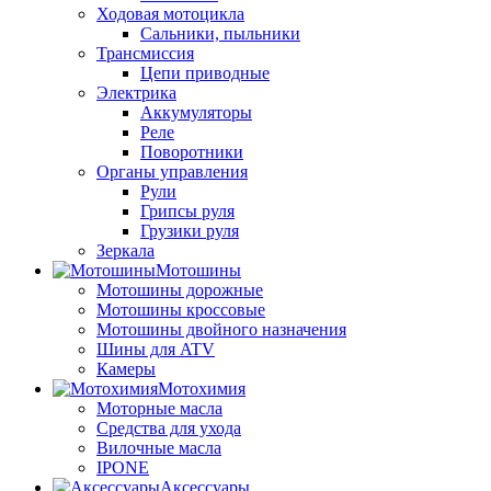
Ходовая мотоцикла
Сальники, пыльники
Трансмиссия
Цепи приводные
Электрика
Аккумуляторы
Реле
Поворотники
Органы управления
Рули
Грипсы руля
Грузики руля
Зеркала
Мотошины
Мотошины дорожные
Мотошины кроссовые
Мотошины двойного назначения
Шины для ATV
Камеры
Мотохимия
Моторные масла
Средства для ухода
Вилочные масла
IPONE
Аксессуары