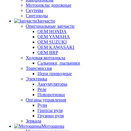
Мотоциклы дорожные
Скутеры
Снегоходы
Запчасти
Оригинальные запчасти
OEM HONDA
OEM YAMAHA
OEM SUZUKI
OEM KAWASAKI
OEM BRP
Ходовая мотоцикла
Сальники, пыльники
Трансмиссия
Цепи приводные
Электрика
Аккумуляторы
Реле
Поворотники
Органы управления
Рули
Грипсы руля
Грузики руля
Зеркала
Мотошины