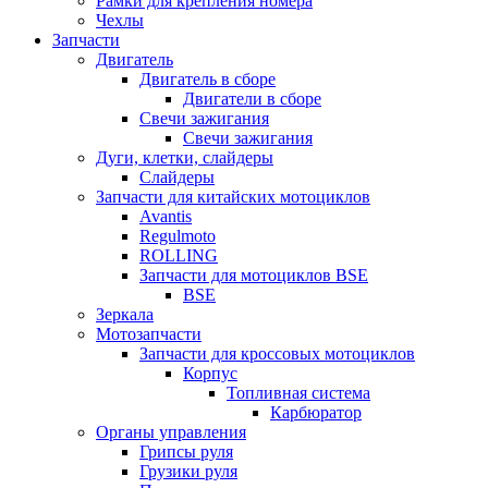
Рамки для крепления номера
Чехлы
Запчасти
Двигатель
Двигатель в сборе
Двигатели в сборе
Свечи зажигания
Свечи зажигания
Дуги, клетки, слайдеры
Слайдеры
Запчасти для китайских мотоциклов
Avantis
Regulmoto
ROLLING
Запчасти для мотоциклов BSE
BSE
Зеркала
Мотозапчасти
Запчасти для кроссовых мотоциклов
Корпус
Топливная система
Карбюратор
Органы управления
Грипсы руля
Грузики руля