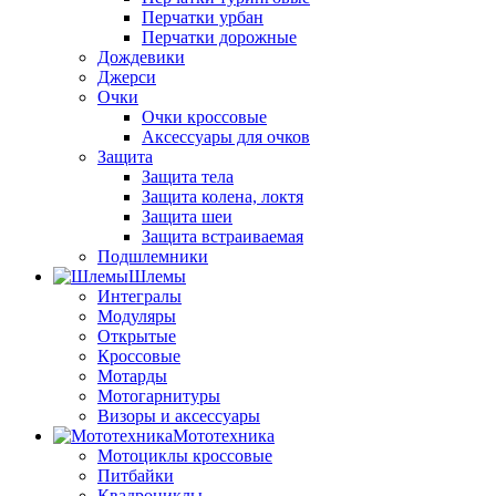
Перчатки урбан
Перчатки дорожные
Дождевики
Джерси
Очки
Очки кроссовые
Аксессуары для очков
Защита
Защита тела
Защита колена, локтя
Защита шеи
Защита встраиваемая
Подшлемники
Шлемы
Интегралы
Модуляры
Открытые
Кроссовые
Мотарды
Мотогарнитуры
Визоры и аксессуары
Мототехника
Мотоциклы кроссовые
Питбайки
Квадроциклы