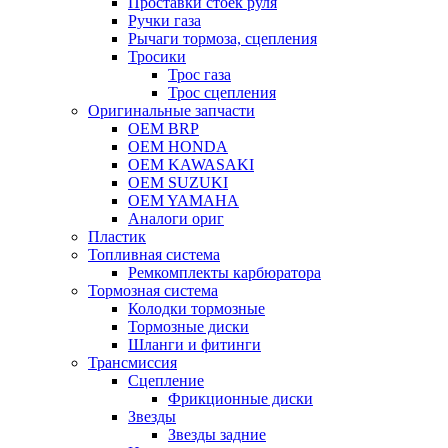
Проставки стоек руля
Ручки газа
Рычаги тормоза, сцепления
Тросики
Трос газа
Трос сцепления
Оригинальные запчасти
OEM BRP
OEM HONDA
OEM KAWASAKI
OEM SUZUKI
OEM YAMAHA
Аналоги ориг
Пластик
Топливная система
Ремкомплекты карбюратора
Тормозная система
Колодки тормозные
Тормозные диски
Шланги и фитинги
Трансмиссия
Cцепление
Фрикционные диски
Звезды
Звезды задние