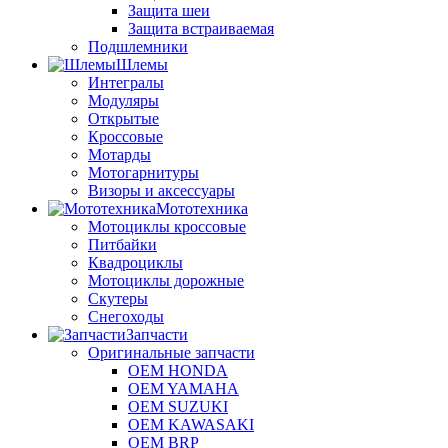
Защита шеи
Защита встраиваемая
Подшлемники
Шлемы
Интегралы
Модуляры
Открытые
Кроссовые
Мотарды
Мотогарнитуры
Визоры и аксессуары
Мототехника
Мотоциклы кроссовые
Питбайки
Квадроциклы
Мотоциклы дорожные
Скутеры
Снегоходы
Запчасти
Оригинальные запчасти
OEM HONDA
OEM YAMAHA
OEM SUZUKI
OEM KAWASAKI
OEM BRP