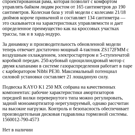
спроектированная рама, которая позволит с комфортом
управлять байком людям ростом от 165 сантиметров до 190
сантиметров. Колесная база у этой модели с колесами 21/18
дюймов короче привычной и составляет 134 сантиметра —
это сказывается на характеристиках управляемости и дает
определенное преимущество как на кроссовых участках
трассы, так и в хард-эндуро.
За динамику и производительность обновленной модели
теперь отвечает достаточно мощный 4-тактник ZS172FMM с
воздушным охлаждением, электростартером и 5-ступенчатой
коробкой передач. 250-кубовый одноцилиндровый мотор с
двумя клапанами в системе газораспределения работает в паре
с карбюратором Nibbi PE30. Максимальный потенциал
силовой установки составляет 21 лошадиную силу.
Подвеска KAYO K1 250 MX собрана на качественных
компонентах: рабочие характеристики амортизаторов
передней вилки перевернутого типа можно регулировать,
задний моноамортизатор нерегулируемый, однако рассчитан
на высокие нагрузки. Контроль и безопасность обеспечивает
производительная дисковая гидравлика тормозной системы.
1560012-790-4573
Нет в наличии