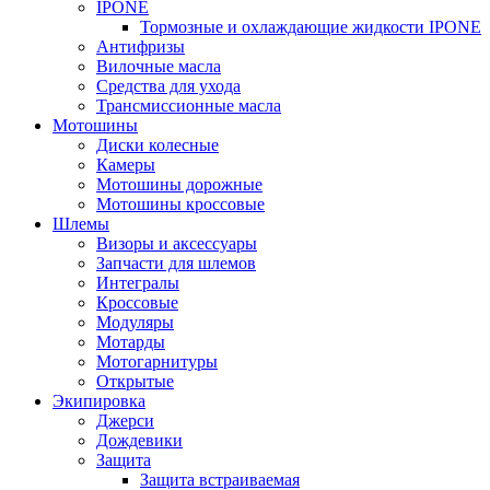
IPONE
Тормозные и охлаждающие жидкости IPONE
Антифризы
Вилочные масла
Средства для ухода
Трансмиссионные масла
Мотошины
Диски колесные
Камеры
Мотошины дорожные
Мотошины кроссовые
Шлемы
Визоры и аксессуары
Запчасти для шлемов
Интегралы
Кроссовые
Модуляры
Мотарды
Мотогарнитуры
Открытые
Экипировка
Джерси
Дождевики
Защита
Защита встраиваемая