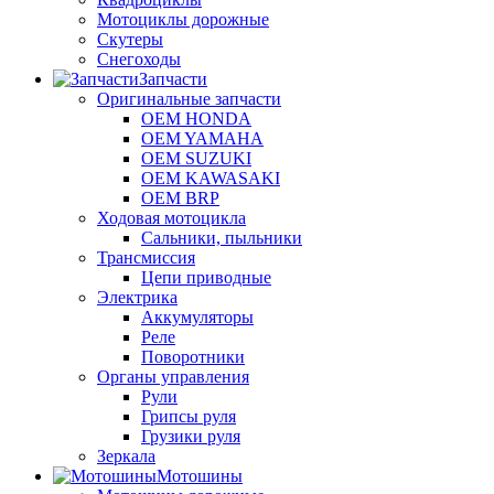
Мотоциклы дорожные
Скутеры
Снегоходы
Запчасти
Оригинальные запчасти
OEM HONDA
OEM YAMAHA
OEM SUZUKI
OEM KAWASAKI
OEM BRP
Ходовая мотоцикла
Сальники, пыльники
Трансмиссия
Цепи приводные
Электрика
Аккумуляторы
Реле
Поворотники
Органы управления
Рули
Грипсы руля
Грузики руля
Зеркала
Мотошины