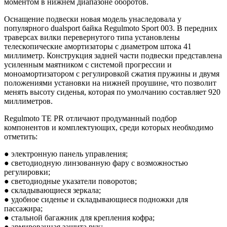
моментом в нижнем диапазоне оборотов.
Оснащение подвески новая модель унаследовала у
популярного dualsport байка Regulmoto Sport 003. В передних
траверсах вилки перевернутого типа установлены
телескопические амортизаторы с диаметром штока 41
миллиметр. Конструкция задней части подвески представлена
усиленным маятником с системой прогрессии и
моноамортизатором с регулировкой сжатия пружины и двумя
положениями установки на нижней проушине, что позволит
менять высоту сиденья, которая по умолчанию составляет 920
миллиметров.
Regulmoto TE PR отличают продуманный подбор
компонентов и комплектующих, среди которых необходимо
отметить:
● электронную панель управления;
● светодиодную линзованную фару с возможностью
регулировки;
● светодиодные указатели поворотов;
● складывающиеся зеркала;
● удобное сиденье и складывающиеся подножки для
пассажира;
● стальной багажник для крепления кофра;
● армированная защита рук;