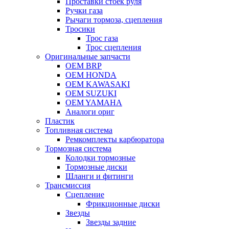
Проставки стоек руля
Ручки газа
Рычаги тормоза, сцепления
Тросики
Трос газа
Трос сцепления
Оригинальные запчасти
OEM BRP
OEM HONDA
OEM KAWASAKI
OEM SUZUKI
OEM YAMAHA
Аналоги ориг
Пластик
Топливная система
Ремкомплекты карбюратора
Тормозная система
Колодки тормозные
Тормозные диски
Шланги и фитинги
Трансмиссия
Cцепление
Фрикционные диски
Звезды
Звезды задние