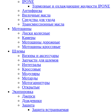
IPONE
Тормозные и охлаждающие жидкости IPONE
Антифризы
Вилочные масла
Средства для ухода
Трансмиссионные масла
Мотошины
Диски колесные
Камеры
Мотошины дорожные
Мотошины кроссовые
Шлемы
Визоры и аксессуары
Запчасти для шлемов
Интегралы
Кроссовые
Модуляры
Мотарды
Мотогарнитуры
Открытые
Экипировка
Джерси
Дождевики
Защита
Защита встраиваемая