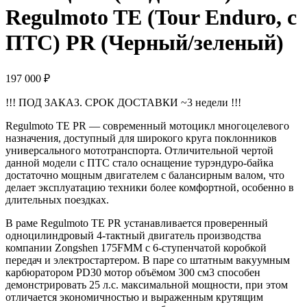
Regulmoto TE (Tour Enduro, с
ПТС) PR (Черный/зеленый)
197 000
₽
!!! ПОД ЗАКАЗ. СРОК ДОСТАВКИ ~3 недели !!!
Regulmoto TE PR — современный мотоцикл многоцелевого
назначения, доступный для широкого круга поклонников
универсального мототранспорта. Отличительной чертой
данной модели с ПТС стало оснащение турэндуро-байка
достаточно мощным двигателем с балансирным валом, что
делает эксплуатацию техники более комфортной, особенно в
длительных поездках.
В раме Regulmoto TE PR устанавливается проверенный
одноцилиндровый 4-тактный двигатель производства
компании Zongshen 175FMM c 6-ступенчатой коробкой
передач и электростартером. В паре со штатным вакуумным
карбюратором PD30 мотор объёмом 300 см3 способен
демонстрировать 25 л.с. максимальной мощности, при этом
отличается экономичностью и выраженным крутящим