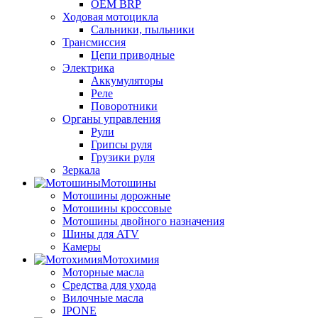
OEM BRP
Ходовая мотоцикла
Сальники, пыльники
Трансмиссия
Цепи приводные
Электрика
Аккумуляторы
Реле
Поворотники
Органы управления
Рули
Грипсы руля
Грузики руля
Зеркала
Мотошины
Мотошины дорожные
Мотошины кроссовые
Мотошины двойного назначения
Шины для ATV
Камеры
Мотохимия
Моторные масла
Средства для ухода
Вилочные масла
IPONE