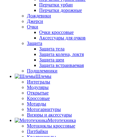
Перчатки урбан
Перчатки дорожные
Дождевики
Джерси
Очки
Очки кроссовые
Аксессуары для очков
Защита
Защита тела
Защита колена, локтя
Защита шеи
Защита встраиваемая
Подшлемники
Шлемы
Интегралы
Модуляры
Открытые
Кроссовые
Мотарды
Мотогарнитуры
Визоры и аксессуары
Мототехника
Мотоциклы кроссовые
Питбайки
Квадроциклы