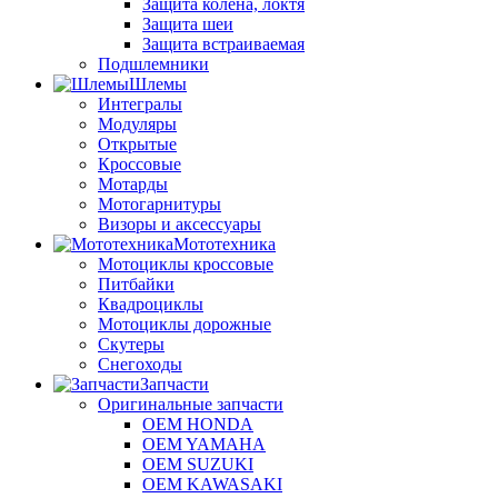
Защита колена, локтя
Защита шеи
Защита встраиваемая
Подшлемники
Шлемы
Интегралы
Модуляры
Открытые
Кроссовые
Мотарды
Мотогарнитуры
Визоры и аксессуары
Мототехника
Мотоциклы кроссовые
Питбайки
Квадроциклы
Мотоциклы дорожные
Скутеры
Снегоходы
Запчасти
Оригинальные запчасти
OEM HONDA
OEM YAMAHA
OEM SUZUKI
OEM KAWASAKI