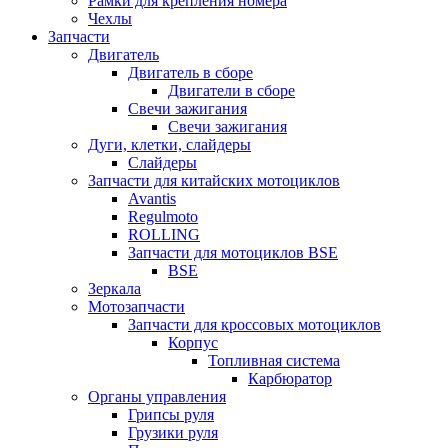
Рамки для крепления номера
Чехлы
Запчасти
Двигатель
Двигатель в сборе
Двигатели в сборе
Свечи зажигания
Свечи зажигания
Дуги, клетки, слайдеры
Слайдеры
Запчасти для китайских мотоциклов
Avantis
Regulmoto
ROLLING
Запчасти для мотоциклов BSE
BSE
Зеркала
Мотозапчасти
Запчасти для кроссовых мотоциклов
Корпус
Топливная система
Карбюратор
Органы управления
Грипсы руля
Грузики руля