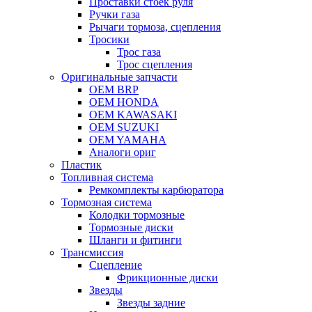
Проставки стоек руля
Ручки газа
Рычаги тормоза, сцепления
Тросики
Трос газа
Трос сцепления
Оригинальные запчасти
OEM BRP
OEM HONDA
OEM KAWASAKI
OEM SUZUKI
OEM YAMAHA
Аналоги ориг
Пластик
Топливная система
Ремкомплекты карбюратора
Тормозная система
Колодки тормозные
Тормозные диски
Шланги и фитинги
Трансмиссия
Cцепление
Фрикционные диски
Звезды
Звезды задние