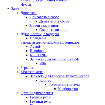
Рамки для крепления номера
Чехлы
Запчасти
Двигатель
Двигатель в сборе
Двигатели в сборе
Свечи зажигания
Свечи зажигания
Дуги, клетки, слайдеры
Слайдеры
Запчасти для китайских мотоциклов
Avantis
Regulmoto
ROLLING
Запчасти для мотоциклов BSE
BSE
Зеркала
Мотозапчасти
Запчасти для кроссовых мотоциклов
Корпус
Топливная система
Карбюратор
Органы управления
Грипсы руля
Грузики руля