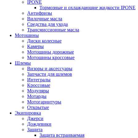
IPONE
Тормозные и охлаждающие жидкости IPONE
Антифризы
Вилочные масла
Средства для ухода
Трансмиссионные масла
Мотошины
Диски колесные
Камеры
Мотошины дорожные
Мотошины кроссовые
Шлемы
Визоры и аксессуары
Запчасти для шлемов
Интегралы
Кроссовые
Модуляры
Мотарды
Мотогарнитуры
Открытые
Экипировка
Джерси
Дождевики
Защита
Защита встраиваемая