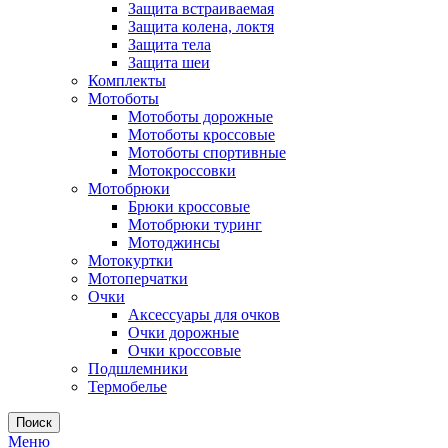
Защита встраиваемая
Защита колена, локтя
Защита тела
Защита шеи
Комплекты
Мотоботы
Мотоботы дорожные
Мотоботы кроссовые
Мотоботы спортивные
Мотокроссовки
Мотобрюки
Брюки кроссовые
Мотобрюки туринг
Мотоджинсы
Мотокуртки
Мотоперчатки
Очки
Аксессуары для очков
Очки дорожные
Очки кроссовые
Подшлемники
Термобелье
Поиск
Меню