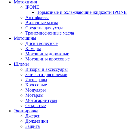
Мотохимия
IPONE
Тормозные и охлаждающие жидкости IPONE
Антифризы
Вилочные масла
Средства для ухода
Трансмиссионные масла
Мотошины
Диски колесные
Камеры
Мотошины дорожные
Мотошины кроссовые
Шлемы
Визоры и аксессуары
Запчасти для шлемов
Интегралы
Кроссовые
Модуляры
Мотарды
Мотогарнитуры
Открытые
Экипировка
Джерси
Дождевики
Защита