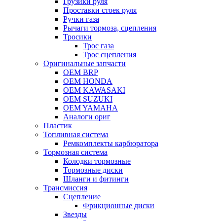
Грузики руля
Проставки стоек руля
Ручки газа
Рычаги тормоза, сцепления
Тросики
Трос газа
Трос сцепления
Оригинальные запчасти
OEM BRP
OEM HONDA
OEM KAWASAKI
OEM SUZUKI
OEM YAMAHA
Аналоги ориг
Пластик
Топливная система
Ремкомплекты карбюратора
Тормозная система
Колодки тормозные
Тормозные диски
Шланги и фитинги
Трансмиссия
Cцепление
Фрикционные диски
Звезды