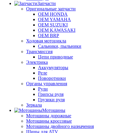
Запчасти
Оригинальные запчасти
OEM HONDA
OEM YAMAHA
OEM SUZUKI
OEM KAWASAKI
OEM BRP
Ходовая мотоцикла
Сальники, пыльники
Трансмиссия
Цепи приводные
Электрика
Аккумуляторы
Реле
Поворотники
Органы управления
Рули
Грипсы руля
Грузики руля
Зеркала
Мотошины
Мотошины дорожные
Мотошины кроссовые
Мотошины двойного назначения
Шины для ATV