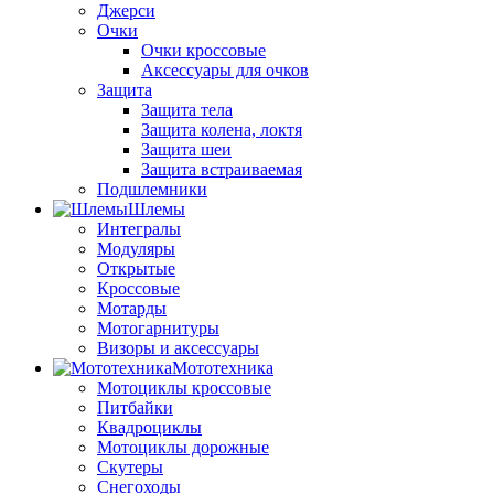
Джерси
Очки
Очки кроссовые
Аксессуары для очков
Защита
Защита тела
Защита колена, локтя
Защита шеи
Защита встраиваемая
Подшлемники
Шлемы
Интегралы
Модуляры
Открытые
Кроссовые
Мотарды
Мотогарнитуры
Визоры и аксессуары
Мототехника
Мотоциклы кроссовые
Питбайки
Квадроциклы
Мотоциклы дорожные
Скутеры
Снегоходы