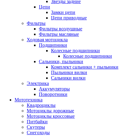
Звезды задние
Цепи
Замки цепи
Цепи приводные
Фильтры
Фильтры воздушные
Фильтры масляные
Ходовая мотоцикла
Подшипники
Колесные подшипники
Колесные подшипники
Сальники, пыльники
Комплект сальники + пыльники
Пыльники вилки
Сальники вилки
Электрика
Аккумуляторы
Поворотники
Мототехника
Квадроциклы
Мотоциклы дорожные
Мотоциклы кроссовые
Питбайки
Скутеры
Снегоходы