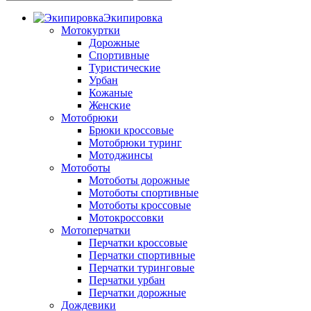
Экипировка
Мотокуртки
Дорожные
Спортивные
Туристические
Урбан
Кожаные
Женские
Мотобрюки
Брюки кроссовые
Мотобрюки туринг
Мотоджинсы
Мотоботы
Мотоботы дорожные
Мотоботы спортивные
Мотоботы кроссовые
Мотокроссовки
Мотоперчатки
Перчатки кроссовые
Перчатки спортивные
Перчатки туринговые
Перчатки урбан
Перчатки дорожные
Дождевики