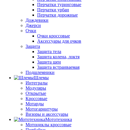
Перчатки туринговые
Перчатки урбан
Перчатки дорожные
Дождевики
Джерси
Очки
Очки кроссовые
Аксессуары для очков
Защита
Защита тела
Защита колена, локтя
Защита шеи
Защита встраиваемая
Подшлемники
Шлемы
Интегралы
Модуляры
Открытые
Кроссовые
Мотарды
Мотогарнитуры
Визоры и аксессуары
Мототехника
Мотоциклы кроссовые
Питбайки