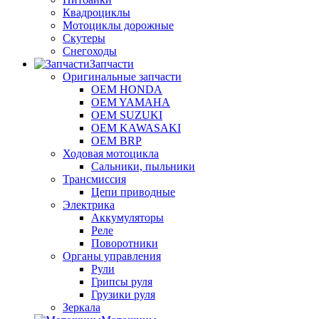
Квадроциклы
Мотоциклы дорожные
Скутеры
Снегоходы
Запчасти
Оригинальные запчасти
OEM HONDA
OEM YAMAHA
OEM SUZUKI
OEM KAWASAKI
OEM BRP
Ходовая мотоцикла
Сальники, пыльники
Трансмиссия
Цепи приводные
Электрика
Аккумуляторы
Реле
Поворотники
Органы управления
Рули
Грипсы руля
Грузики руля
Зеркала