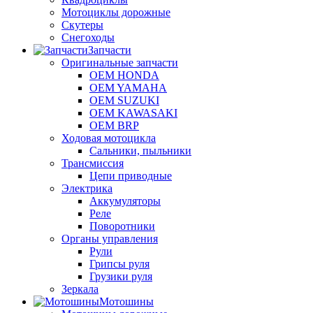
Мотоциклы дорожные
Скутеры
Снегоходы
Запчасти
Оригинальные запчасти
OEM HONDA
OEM YAMAHA
OEM SUZUKI
OEM KAWASAKI
OEM BRP
Ходовая мотоцикла
Сальники, пыльники
Трансмиссия
Цепи приводные
Электрика
Аккумуляторы
Реле
Поворотники
Органы управления
Рули
Грипсы руля
Грузики руля
Зеркала
Мотошины