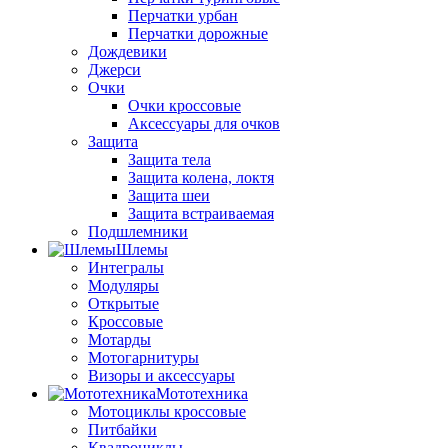
Перчатки урбан
Перчатки дорожные
Дождевики
Джерси
Очки
Очки кроссовые
Аксессуары для очков
Защита
Защита тела
Защита колена, локтя
Защита шеи
Защита встраиваемая
Подшлемники
Шлемы
Интегралы
Модуляры
Открытые
Кроссовые
Мотарды
Мотогарнитуры
Визоры и аксессуары
Мототехника
Мотоциклы кроссовые
Питбайки
Квадроциклы