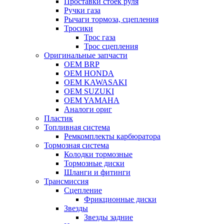
Проставки стоек руля
Ручки газа
Рычаги тормоза, сцепления
Тросики
Трос газа
Трос сцепления
Оригинальные запчасти
OEM BRP
OEM HONDA
OEM KAWASAKI
OEM SUZUKI
OEM YAMAHA
Аналоги ориг
Пластик
Топливная система
Ремкомплекты карбюратора
Тормозная система
Колодки тормозные
Тормозные диски
Шланги и фитинги
Трансмиссия
Cцепление
Фрикционные диски
Звезды
Звезды задние