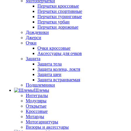
Мотоперчатки
Перчатки кроссовые
Перчатки спортивные
Перчатки туринговые
Перчатки урбан
Перчатки дорожные
Дождевики
Джерси
Очки
Очки кроссовые
Аксессуары для очков
Защита
Защита тела
Защита колена, локтя
Защита шеи
Защита встраиваемая
Подшлемники
Шлемы
Интегралы
Модуляры
Открытые
Кроссовые
Мотарды
Мотогарнитуры
Визоры и аксессуары