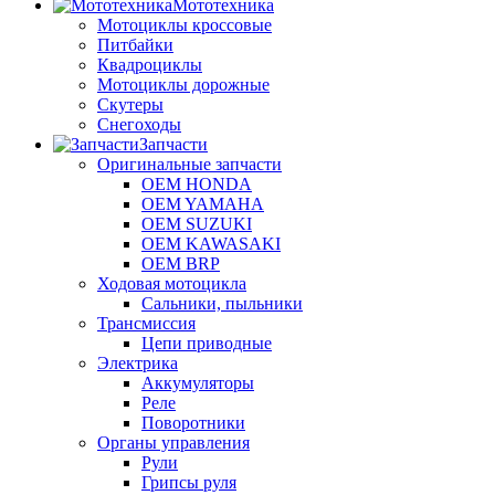
Мототехника
Мотоциклы кроссовые
Питбайки
Квадроциклы
Мотоциклы дорожные
Скутеры
Снегоходы
Запчасти
Оригинальные запчасти
OEM HONDA
OEM YAMAHA
OEM SUZUKI
OEM KAWASAKI
OEM BRP
Ходовая мотоцикла
Сальники, пыльники
Трансмиссия
Цепи приводные
Электрика
Аккумуляторы
Реле
Поворотники
Органы управления
Рули
Грипсы руля