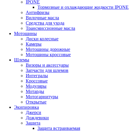
IPONE
Тормозные и охлаждающие жидкости IPONE
Антифризы
Вилочные масла
Средства для ухода
Трансмиссионные масла
Мотошины
Диски колесные
Камеры
Мотошины дорожные
Мотошины кроссовые
Шлемы
Визоры и аксессуары
Запчасти для шлемов
Интегралы
Кроссовые
Модуляры
Мотарды
Мотогарнитуры
Открытые
Экипировка
Джерси
Дождевики
Защита
Защита встраиваемая