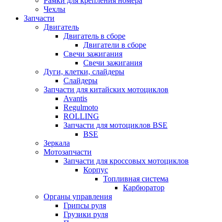
Рамки для крепления номера
Чехлы
Запчасти
Двигатель
Двигатель в сборе
Двигатели в сборе
Свечи зажигания
Свечи зажигания
Дуги, клетки, слайдеры
Слайдеры
Запчасти для китайских мотоциклов
Avantis
Regulmoto
ROLLING
Запчасти для мотоциклов BSE
BSE
Зеркала
Мотозапчасти
Запчасти для кроссовых мотоциклов
Корпус
Топливная система
Карбюратор
Органы управления
Грипсы руля
Грузики руля