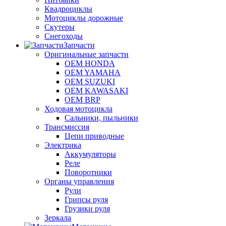
Квадроциклы
Мотоциклы дорожные
Скутеры
Снегоходы
Запчасти
Оригинальные запчасти
OEM HONDA
OEM YAMAHA
OEM SUZUKI
OEM KAWASAKI
OEM BRP
Ходовая мотоцикла
Сальники, пыльники
Трансмиссия
Цепи приводные
Электрика
Аккумуляторы
Реле
Поворотники
Органы управления
Рули
Грипсы руля
Грузики руля
Зеркала