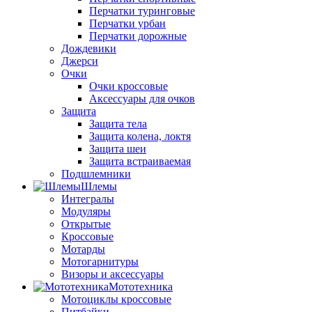
Перчатки туринговые
Перчатки урбан
Перчатки дорожные
Дождевики
Джерси
Очки
Очки кроссовые
Аксессуары для очков
Защита
Защита тела
Защита колена, локтя
Защита шеи
Защита встраиваемая
Подшлемники
Шлемы
Интегралы
Модуляры
Открытые
Кроссовые
Мотарды
Мотогарнитуры
Визоры и аксессуары
Мототехника
Мотоциклы кроссовые
Питбайки