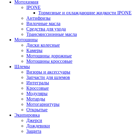
Мотохимия
IPONE
Тормозные и охлаждающие жидкости IPONE
Антифризы
Вилочные масла
Средства для ухода
Трансмиссионные масла
Мотошины
Диски колесные
Камеры
Мотошины дорожные
Мотошины кроссовые
Шлемы
Визоры и аксессуары
Запчасти для шлемов
Интегралы
Кроссовые
Модуляры
Мотарды
Мотогарнитуры
Открытые
Экипировка
Джерси
Дождевики
Защита