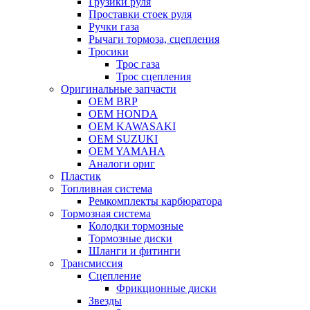
Грузики руля
Проставки стоек руля
Ручки газа
Рычаги тормоза, сцепления
Тросики
Трос газа
Трос сцепления
Оригинальные запчасти
OEM BRP
OEM HONDA
OEM KAWASAKI
OEM SUZUKI
OEM YAMAHA
Аналоги ориг
Пластик
Топливная система
Ремкомплекты карбюратора
Тормозная система
Колодки тормозные
Тормозные диски
Шланги и фитинги
Трансмиссия
Cцепление
Фрикционные диски
Звезды