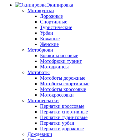
Экипировка
Мотокуртки
Дорожные
Спортивные
Туристические
Урбан
Кожаные
Женские
Мотобрюки
Брюки кроссовые
Мотобрюки туринг
Мотоджинсы
Мотоботы
Мотоботы дорожные
Мотоботы спортивные
Мотоботы кроссовые
Мотокроссовки
Мотоперчатки
Перчатки кроссовые
Перчатки спортивные
Перчатки туринговые
Перчатки урбан
Перчатки дорожные
Дождевики
Джерси