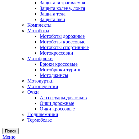
Защита встраиваемая
Защита колена, локтя
Защита тела
Защита шеи
Комплекты
Мотоботы
Мотоботы дорожные
Мотоботы кроссовые
Мотоботы спортивные
Мотокроссовки
Мотобрюки
Брюки кроссовые
Мотобрюки туринг
Мотоджинсы
Мотокуртки
Мотоперчатки
Очки
Аксессуары для очков
Очки дорожные
Очки кроссовые
Подшлемники
Термобелье
Поиск
Меню