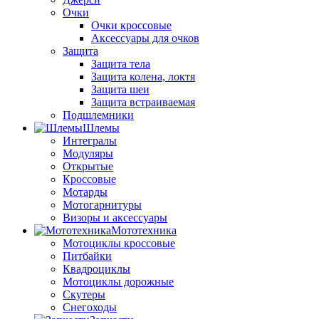
Очки
Очки кроссовые
Аксессуары для очков
Защита
Защита тела
Защита колена, локтя
Защита шеи
Защита встраиваемая
Подшлемники
Шлемы
Интегралы
Модуляры
Открытые
Кроссовые
Мотарды
Мотогарнитуры
Визоры и аксессуары
Мототехника
Мотоциклы кроссовые
Питбайки
Квадроциклы
Мотоциклы дорожные
Скутеры
Снегоходы