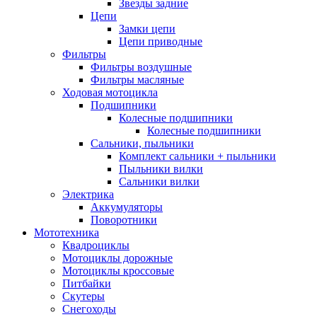
Звезды задние
Цепи
Замки цепи
Цепи приводные
Фильтры
Фильтры воздушные
Фильтры масляные
Ходовая мотоцикла
Подшипники
Колесные подшипники
Колесные подшипники
Сальники, пыльники
Комплект сальники + пыльники
Пыльники вилки
Сальники вилки
Электрика
Аккумуляторы
Поворотники
Мототехника
Квадроциклы
Мотоциклы дорожные
Мотоциклы кроссовые
Питбайки
Скутеры
Снегоходы