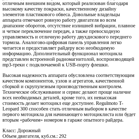
отличным внешним видом, который реализован благодаря
высокому качеству покраски, качественному дизайну
элементов пластикового обвеса. Довольные владельцы
аппарата отмечают ровную работу двигателя во всем
диапазоне оборотов, отсутствие излишней вибрации, плавное
и четкое переключение передач, а также превосходную
управляемость и отличную работу двухдискового переднего
тормоза. Аналогово-цифровая панель управления легко
читается и предоставляет райдеру всю необходимую
информацию. Дополнительный функционал мотоцикла
представлен встроенной радиомагнитолой, воспроизводящей
mp3-треки с подключаемой к USB-порту флешки.
Высокая надежность аппарата обусловлена соответствующим
качеством компонентов, узлов и агрегатов, качественной
сборкой и скрупулезным производственным контролем.
Техническое обслуживание и сервис делают проще наличие
всех необходимых деталей, кроме того, их невысокая
стоимость делает мотоцикл еще доступнее. Regulmoto T-
Leopard 300 способен стать отличным выбором в качестве
первого мотоцикла для начинающего мотоциклиста или будет
вторым «рабочим» номером в гараже опытного райдера.
Класс: Дорожный
Объем двигателя, куб.см.: 292