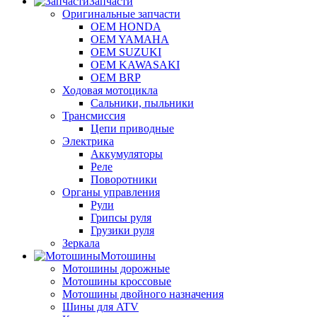
Запчасти
Оригинальные запчасти
OEM HONDA
OEM YAMAHA
OEM SUZUKI
OEM KAWASAKI
OEM BRP
Ходовая мотоцикла
Сальники, пыльники
Трансмиссия
Цепи приводные
Электрика
Аккумуляторы
Реле
Поворотники
Органы управления
Рули
Грипсы руля
Грузики руля
Зеркала
Мотошины
Мотошины дорожные
Мотошины кроссовые
Мотошины двойного назначения
Шины для ATV