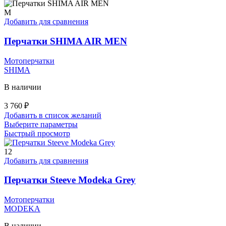
M
Добавить для сравнения
Перчатки SHIMA AIR MEN
Мотоперчатки
SHIMA
В наличии
3 760
₽
Добавить в список желаний
Этот
Выберите параметры
товар
Быстрый просмотр
имеет
несколько
12
вариаций.
Добавить для сравнения
Опции
можно
Перчатки Steeve Modeka Grey
выбрать
на
Мотоперчатки
странице
MODEKA
товара.
В наличии