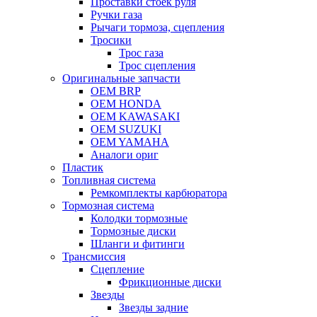
Проставки стоек руля
Ручки газа
Рычаги тормоза, сцепления
Тросики
Трос газа
Трос сцепления
Оригинальные запчасти
OEM BRP
OEM HONDA
OEM KAWASAKI
OEM SUZUKI
OEM YAMAHA
Аналоги ориг
Пластик
Топливная система
Ремкомплекты карбюратора
Тормозная система
Колодки тормозные
Тормозные диски
Шланги и фитинги
Трансмиссия
Cцепление
Фрикционные диски
Звезды
Звезды задние