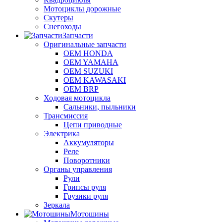
Мотоциклы дорожные
Скутеры
Снегоходы
Запчасти
Оригинальные запчасти
OEM HONDA
OEM YAMAHA
OEM SUZUKI
OEM KAWASAKI
OEM BRP
Ходовая мотоцикла
Сальники, пыльники
Трансмиссия
Цепи приводные
Электрика
Аккумуляторы
Реле
Поворотники
Органы управления
Рули
Грипсы руля
Грузики руля
Зеркала
Мотошины