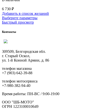
6 730
₽
Добавить в список желаний
Этот
Выберите параметры
товар
Быстрый просмотр
имеет
несколько
Контакты
вариаций.
Опции
можно
выбрать
309509, Белгородская обл.
на
г. Старый Оскол,
странице
ул. 1-й Конной Армии, д. 86
товара.
телефон магазина
+7 (903) 642-39-88
телефон мотосервиса
+7-980-382-94-40
Время работы: ПН-ВС / 9:00-19:00
ООО "ШБ-МОТО"
ОГРН 1223100010649