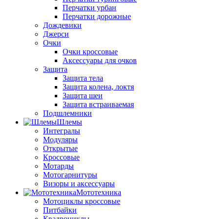
Перчатки урбан
Перчатки дорожные
Дождевики
Джерси
Очки
Очки кроссовые
Аксессуары для очков
Защита
Защита тела
Защита колена, локтя
Защита шеи
Защита встраиваемая
Подшлемники
Шлемы
Интегралы
Модуляры
Открытые
Кроссовые
Мотарды
Мотогарнитуры
Визоры и аксессуары
Мототехника
Мотоциклы кроссовые
Питбайки
Квадроциклы