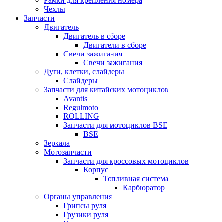
Рамки для крепления номера
Чехлы
Запчасти
Двигатель
Двигатель в сборе
Двигатели в сборе
Свечи зажигания
Свечи зажигания
Дуги, клетки, слайдеры
Слайдеры
Запчасти для китайских мотоциклов
Avantis
Regulmoto
ROLLING
Запчасти для мотоциклов BSE
BSE
Зеркала
Мотозапчасти
Запчасти для кроссовых мотоциклов
Корпус
Топливная система
Карбюратор
Органы управления
Грипсы руля
Грузики руля