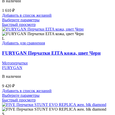
В наличии
1 610
₽
Добавить в список желаний
Этот
Выберите параметры
товар
Быстрый просмотр
имеет
несколько
вариаций.
L
Опции
Добавить для сравнения
можно
выбрать
FURYGAN Перчатки EITA кожа, цвет Черн
на
странице
Мотоперчатки
товара.
FURYGAN
В наличии
9 420
₽
Добавить в список желаний
Этот
Выберите параметры
товар
Быстрый просмотр
имеет
несколько
вариаций.
S