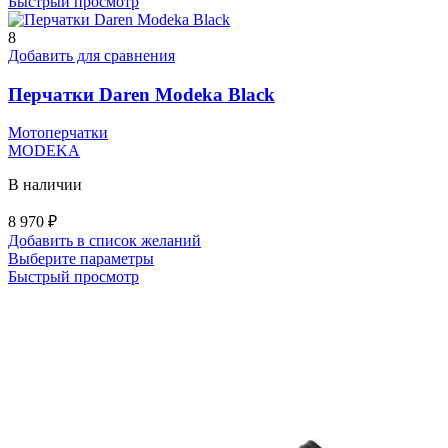
товар
Быстрый просмотр
имеет
несколько
8
вариаций.
Добавить для сравнения
Опции
можно
Перчатки Daren Modeka Black
выбрать
на
Мотоперчатки
странице
MODEKA
товара.
В наличии
8 970
₽
Добавить в список желаний
Этот
Выберите параметры
товар
Быстрый просмотр
имеет
несколько
вариаций.
Опции
можно
выбрать
на
странице
товара.