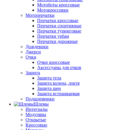
Мотоботы кроссовые
Мотокроссовки
Мотоперчатки
Перчатки кроссовые
Перчатки спортивные
Перчатки туринговые
Перчатки урбан
Перчатки дорожные
Дождевики
Джерси
Очки
Очки кроссовые
Аксессуары для очков
Защита
Защита тела
Защита колена, локтя
Защита шеи
Защита встраиваемая
Подшлемники
Шлемы
Интегралы
Модуляры
Открытые
Кроссовые