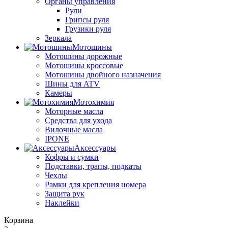
Органы управления
Рули
Грипсы руля
Грузики руля
Зеркала
Мотошины
Мотошины дорожные
Мотошины кроссовые
Мотошины двойного назначения
Шины для ATV
Камеры
Мотохимия
Моторные масла
Средства для ухода
Вилочные масла
IPONE
Аксессуары
Кофры и сумки
Подставки, трапы, подкаты
Чехлы
Рамки для крепления номера
Защита рук
Наклейки
Корзина