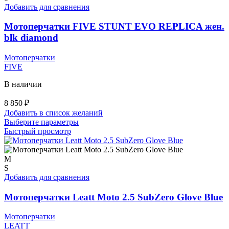
Опции
Добавить для сравнения
можно
выбрать
Мотоперчатки FIVE STUNT EVO REPLICA жен.
на
blk diamond
странице
товара.
Мотоперчатки
FIVE
В наличии
8 850
₽
Добавить в список желаний
Этот
Выберите параметры
товар
Быстрый просмотр
имеет
несколько
вариаций.
M
Опции
S
можно
Добавить для сравнения
выбрать
на
Мотоперчатки Leatt Moto 2.5 SubZero Glove Blue
странице
товара.
Мотоперчатки
LEATT