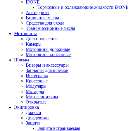
IPONE
Тормозные и охлаждающие жидкости IPONE
Антифризы
Вилочные масла
Средства для ухода
Трансмиссионные масла
Мотошины
Диски колесные
Камеры
Мотошины дорожные
Мотошины кроссовые
Шлемы
Визоры и аксессуары
Запчасти для шлемов
Интегралы
Кроссовые
Модуляры
Мотарды
Мотогарнитуры
Открытые
Экипировка
Джерси
Дождевики
Защита
Защита встраиваемая