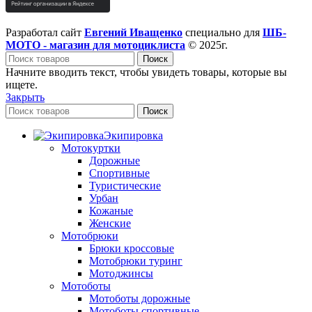
Разработал сайт
Евгений Иващенко
специально для
ШБ-
МОТО - магазин для мотоциклиста
© 2025г.
Поиск
Начните вводить текст, чтобы увидеть товары, которые вы
ищете.
Закрыть
Поиск
Экипировка
Мотокуртки
Дорожные
Спортивные
Туристические
Урбан
Кожаные
Женские
Мотобрюки
Брюки кроссовые
Мотобрюки туринг
Мотоджинсы
Мотоботы
Мотоботы дорожные
Мотоботы спортивные