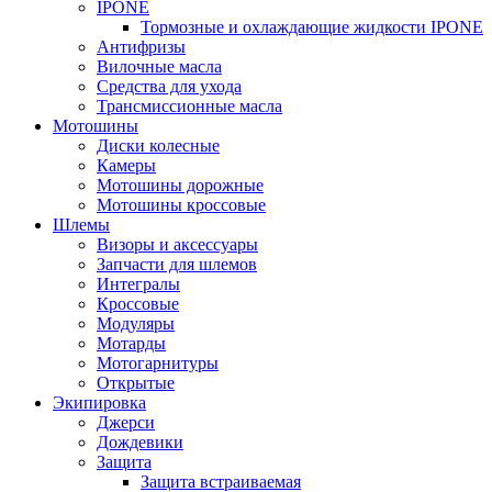
IPONE
Тормозные и охлаждающие жидкости IPONE
Антифризы
Вилочные масла
Средства для ухода
Трансмиссионные масла
Мотошины
Диски колесные
Камеры
Мотошины дорожные
Мотошины кроссовые
Шлемы
Визоры и аксессуары
Запчасти для шлемов
Интегралы
Кроссовые
Модуляры
Мотарды
Мотогарнитуры
Открытые
Экипировка
Джерси
Дождевики
Защита
Защита встраиваемая