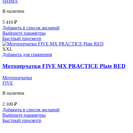
SHIMA
В наличии
5 410
₽
Добавить в список желаний
Этот
Выберите параметры
товар
Быстрый просмотр
имеет
несколько
XXL
вариаций.
Добавить для сравнения
Опции
можно
Мотоперчатки FIVE MX PRACTICE Plate RED
выбрать
на
Мотоперчатки
странице
FIVE
товара.
В наличии
2 100
₽
Добавить в список желаний
Этот
Выберите параметры
товар
Быстрый просмотр
имеет
несколько