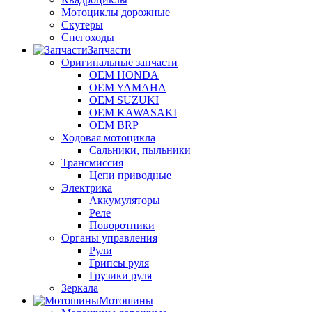
Мотоциклы дорожные
Скутеры
Снегоходы
Запчасти
Оригинальные запчасти
OEM HONDA
OEM YAMAHA
OEM SUZUKI
OEM KAWASAKI
OEM BRP
Ходовая мотоцикла
Сальники, пыльники
Трансмиссия
Цепи приводные
Электрика
Аккумуляторы
Реле
Поворотники
Органы управления
Рули
Грипсы руля
Грузики руля
Зеркала
Мотошины