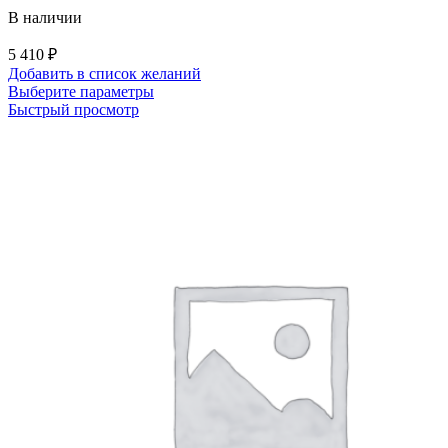
В наличии
5 410
₽
Добавить в список желаний
Этот
Выберите параметры
товар
Быстрый просмотр
имеет
несколько
вариаций.
Опции
можно
выбрать
на
странице
товара.