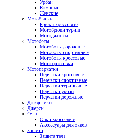
Урбан
Кожаные
Женские
Мотобрюки
Брюки кроссовые
Мотобрюки туринг
Мотоджинсы
Мотоботы
Мотоботы дорожные
Мотоботы спортивные
Мотоботы кроссовые
Мотокроссовки
Мотоперчатки
Перчатки кроссовые
Перчатки спортивные
Перчатки туринговые
Перчатки урбан
Перчатки дорожные
Дождевики
Джерси
Очки
Очки кроссовые
Аксессуары для очков
Защита
Защита тела