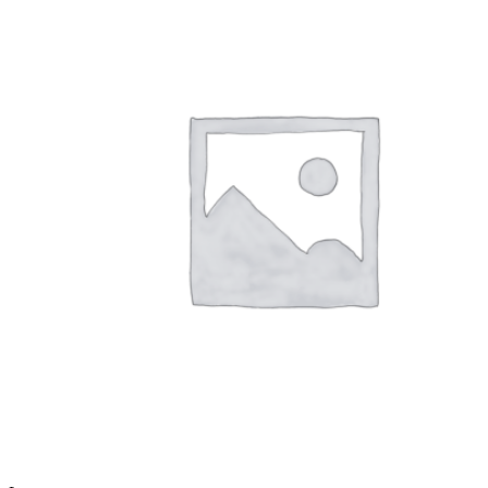
Опции
можно
выбрать
на
странице
товара.