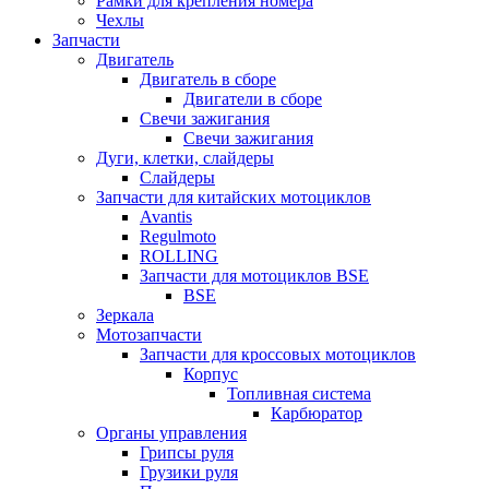
Рамки для крепления номера
Чехлы
Запчасти
Двигатель
Двигатель в сборе
Двигатели в сборе
Свечи зажигания
Свечи зажигания
Дуги, клетки, слайдеры
Слайдеры
Запчасти для китайских мотоциклов
Avantis
Regulmoto
ROLLING
Запчасти для мотоциклов BSE
BSE
Зеркала
Мотозапчасти
Запчасти для кроссовых мотоциклов
Корпус
Топливная система
Карбюратор
Органы управления
Грипсы руля
Грузики руля