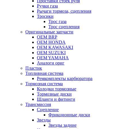
Проставки стоек руля
Ручки газа
Рычаги тормоза, сцепления
Тросики
Трос газа
Трос сцепления
Оригинальные запчасти
OEM BRP
OEM HONDA
OEM KAWASAKI
OEM SUZUKI
OEM YAMAHA
Аналоги ориг
Пластик
Топливная система
Ремкомплекты карбюратора
Тормозная система
Колодки тормозные
Тормозные диски
Шланги и фитинги
Трансмиссия
Cцепление
Фрикционные диски
Звезды
Звезды задние