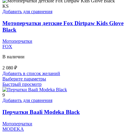
несколько
вариаций.
KS
Опции
Добавить для сравнения
можно
выбрать
Мотоперчатки детские Fox Dirtpaw Kids Glove
на
Black
странице
товара.
Мотоперчатки
FOX
В наличии
2 080
₽
Добавить в список желаний
Этот
Выберите параметры
товар
Быстрый просмотр
имеет
несколько
9
вариаций.
Добавить для сравнения
Опции
можно
Перчатки Baali Modeka Black
выбрать
на
Мотоперчатки
странице
MODEKA
товара.