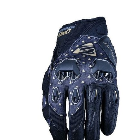
вариаций.
Опции
можно
выбрать
на
странице
товара.