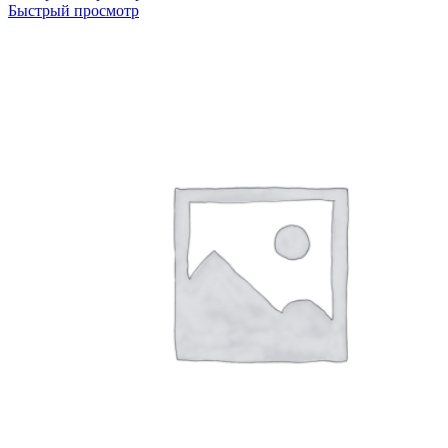
товар
Быстрый просмотр
имеет
несколько
вариаций.
Опции
можно
выбрать
на
странице
товара.