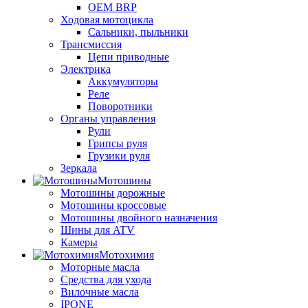
OEM BRP
Ходовая мотоцикла
Сальники, пыльники
Трансмиссия
Цепи приводные
Электрика
Аккумуляторы
Реле
Поворотники
Органы управления
Рули
Грипсы руля
Грузики руля
Зеркала
Мотошины
Мотошины дорожные
Мотошины кроссовые
Мотошины двойного назначения
Шины для ATV
Камеры
Мотохимия
Моторные масла
Средства для ухода
Вилочные масла
IPONE