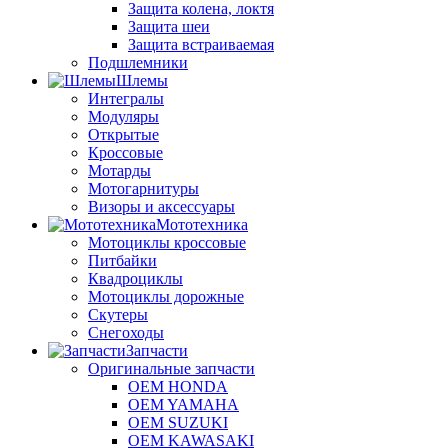
Защита колена, локтя
Защита шеи
Защита встраиваемая
Подшлемники
Шлемы
Интегралы
Модуляры
Открытые
Кроссовые
Мотарды
Мотогарнитуры
Визоры и аксессуары
Мототехника
Мотоциклы кроссовые
Питбайки
Квадроциклы
Мотоциклы дорожные
Скутеры
Снегоходы
Запчасти
Оригинальные запчасти
OEM HONDA
OEM YAMAHA
OEM SUZUKI
OEM KAWASAKI