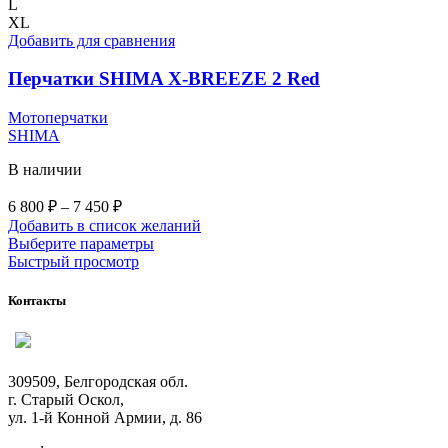
L
XL
Добавить для сравнения
Перчатки SHIMA X-BREEZE 2 Red
Мотоперчатки
SHIMA
В наличии
Диапазон
6 800
₽
–
7 450
₽
цен:
Добавить в список желаний
6
Этот
Выберите параметры
800 ₽
товар
Быстрый просмотр
–
имеет
7
несколько
Контакты
вариаций.
450 ₽
Опции
можно
выбрать
309509, Белгородская обл.
на
г. Старый Оскол,
странице
ул. 1-й Конной Армии, д. 86
товара.