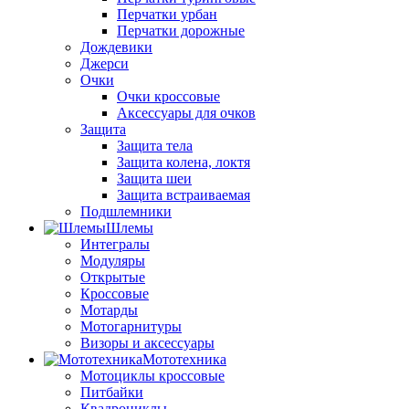
Перчатки урбан
Перчатки дорожные
Дождевики
Джерси
Очки
Очки кроссовые
Аксессуары для очков
Защита
Защита тела
Защита колена, локтя
Защита шеи
Защита встраиваемая
Подшлемники
Шлемы
Интегралы
Модуляры
Открытые
Кроссовые
Мотарды
Мотогарнитуры
Визоры и аксессуары
Мототехника
Мотоциклы кроссовые
Питбайки
Квадроциклы