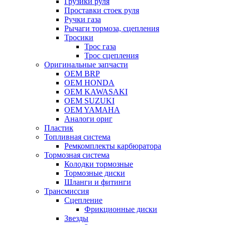
Грузики руля
Проставки стоек руля
Ручки газа
Рычаги тормоза, сцепления
Тросики
Трос газа
Трос сцепления
Оригинальные запчасти
OEM BRP
OEM HONDA
OEM KAWASAKI
OEM SUZUKI
OEM YAMAHA
Аналоги ориг
Пластик
Топливная система
Ремкомплекты карбюратора
Тормозная система
Колодки тормозные
Тормозные диски
Шланги и фитинги
Трансмиссия
Cцепление
Фрикционные диски
Звезды