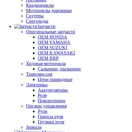
Квадроциклы
Мотоциклы дорожные
Скутеры
Снегоходы
Запчасти
Оригинальные запчасти
OEM HONDA
OEM YAMAHA
OEM SUZUKI
OEM KAWASAKI
OEM BRP
Ходовая мотоцикла
Сальники, пыльники
Трансмиссия
Цепи приводные
Электрика
Аккумуляторы
Реле
Поворотники
Органы управления
Рули
Грипсы руля
Грузики руля
Зеркала