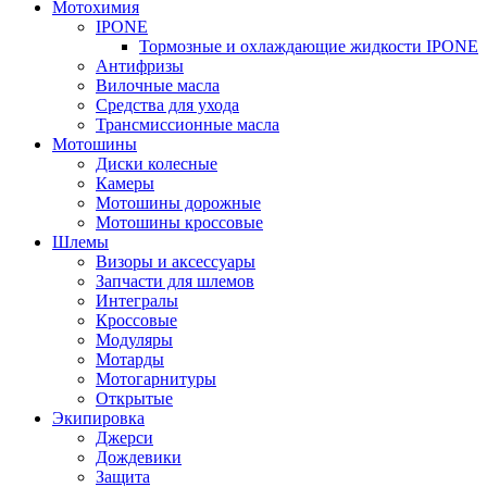
Мотохимия
IPONE
Тормозные и охлаждающие жидкости IPONE
Антифризы
Вилочные масла
Средства для ухода
Трансмиссионные масла
Мотошины
Диски колесные
Камеры
Мотошины дорожные
Мотошины кроссовые
Шлемы
Визоры и аксессуары
Запчасти для шлемов
Интегралы
Кроссовые
Модуляры
Мотарды
Мотогарнитуры
Открытые
Экипировка
Джерси
Дождевики
Защита