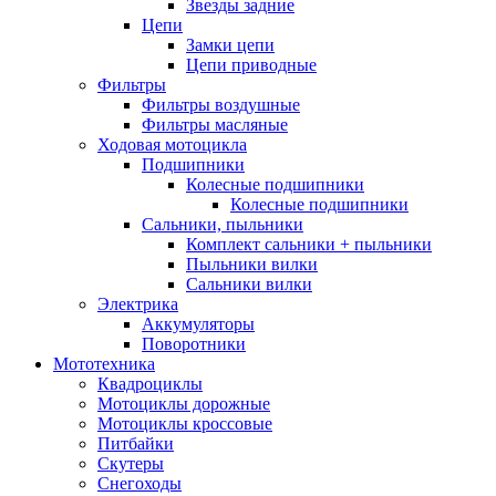
Звезды задние
Цепи
Замки цепи
Цепи приводные
Фильтры
Фильтры воздушные
Фильтры масляные
Ходовая мотоцикла
Подшипники
Колесные подшипники
Колесные подшипники
Сальники, пыльники
Комплект сальники + пыльники
Пыльники вилки
Сальники вилки
Электрика
Аккумуляторы
Поворотники
Мототехника
Квадроциклы
Мотоциклы дорожные
Мотоциклы кроссовые
Питбайки
Скутеры
Снегоходы