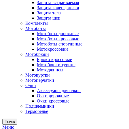
Защита встраиваемая
Защита колена, локтя
Защита тела
Защита шеи
Комплекты
Мотоботы
Мотоботы дорожные
Мотоботы кроссовые
Мотоботы спортивные
Мотокроссовки
Мотобрюки
Брюки кроссовые
Мотобрюки туринг
Мотоджинсы
Мотокуртки
Мотоперчатки
Очки
Аксессуары для очков
Очки дорожные
Очки кроссовые
Подшлемники
Термобелье
Поиск
Меню