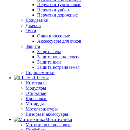
Перчатки туринговые
Перчатки урбан
Перчатки дорожные
Дождевики
Джерси
Очки
Очки кроссовые
Аксессуары для очков
Защита
Защита тела
Защита колена, локтя
Защита шеи
Защита встраиваемая
Подшлемники
Шлемы
Интегралы
Модуляры
Открытые
Кроссовые
Мотарды
Мотогарнитуры
Визоры и аксессуары
Мототехника
Мотоциклы кроссовые
Питбайки