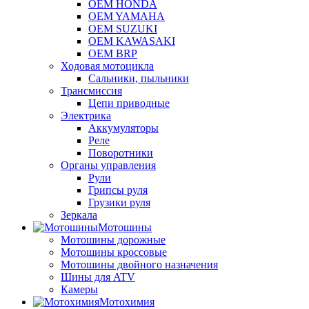
OEM HONDA
OEM YAMAHA
OEM SUZUKI
OEM KAWASAKI
OEM BRP
Ходовая мотоцикла
Сальники, пыльники
Трансмиссия
Цепи приводные
Электрика
Аккумуляторы
Реле
Поворотники
Органы управления
Рули
Грипсы руля
Грузики руля
Зеркала
Мотошины
Мотошины дорожные
Мотошины кроссовые
Мотошины двойного назначения
Шины для ATV
Камеры
Мотохимия