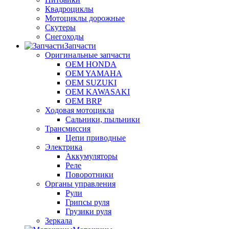
Квадроциклы
Мотоциклы дорожные
Скутеры
Снегоходы
Запчасти
Оригинальные запчасти
OEM HONDA
OEM YAMAHA
OEM SUZUKI
OEM KAWASAKI
OEM BRP
Ходовая мотоцикла
Сальники, пыльники
Трансмиссия
Цепи приводные
Электрика
Аккумуляторы
Реле
Поворотники
Органы управления
Рули
Грипсы руля
Грузики руля
Зеркала