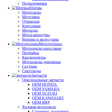
Подшлемники
Шлемы
Интегралы
Модуляры
Открытые
Кроссовые
Мотарды
Мотогарнитуры
Визоры и аксессуары
Мототехника
Мотоциклы кроссовые
Питбайки
Квадроциклы
Мотоциклы дорожные
Скутеры
Снегоходы
Запчасти
Оригинальные запчасти
OEM HONDA
OEM YAMAHA
OEM SUZUKI
OEM KAWASAKI
OEM BRP
Ходовая мотоцикла
Сальники, пыльники