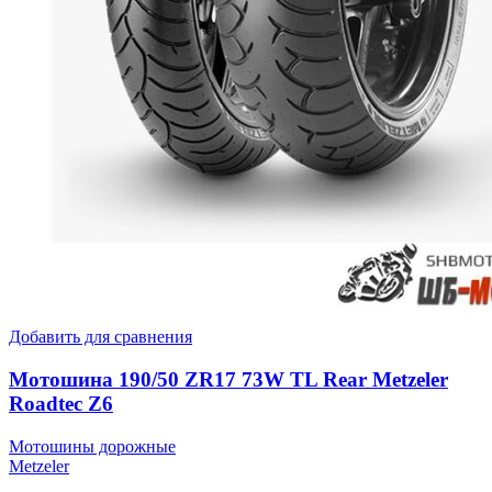
Добавить для сравнения
Мотошина 190/50 ZR17 73W TL Rear Metzeler
Roadtec Z6
Мотошины дорожные
Metzeler