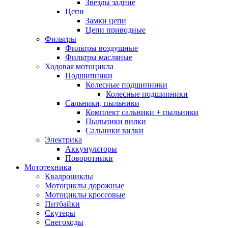
Звезды задние
Цепи
Замки цепи
Цепи приводные
Фильтры
Фильтры воздушные
Фильтры масляные
Ходовая мотоцикла
Подшипники
Колесные подшипники
Колесные подшипники
Сальники, пыльники
Комплект сальники + пыльники
Пыльники вилки
Сальники вилки
Электрика
Аккумуляторы
Поворотники
Мототехника
Квадроциклы
Мотоциклы дорожные
Мотоциклы кроссовые
Питбайки
Скутеры
Снегоходы