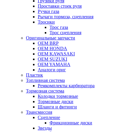
Грузики руля
Проставки стоек руля
Ручки газа
Рычаги тормоза, сцепления
Тросики
Трос газа
Трос сцепления
Оригинальные запчасти
OEM BRP
OEM HONDA
OEM KAWASAKI
OEM SUZUKI
OEM YAMAHA
Аналоги ориг
Пластик
Топливная система
Ремкомплекты карбюратора
Тормозная система
Колодки тормозные
Тормозные диски
Шланги и фитинги
Трансмиссия
Cцепление
Фрикционные диски
Звезды