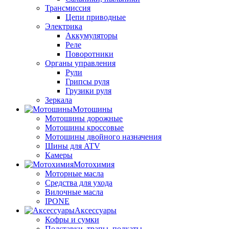
Трансмиссия
Цепи приводные
Электрика
Аккумуляторы
Реле
Поворотники
Органы управления
Рули
Грипсы руля
Грузики руля
Зеркала
Мотошины
Мотошины дорожные
Мотошины кроссовые
Мотошины двойного назначения
Шины для ATV
Камеры
Мотохимия
Моторные масла
Средства для ухода
Вилочные масла
IPONE
Аксессуары
Кофры и сумки
Подставки, трапы, подкаты