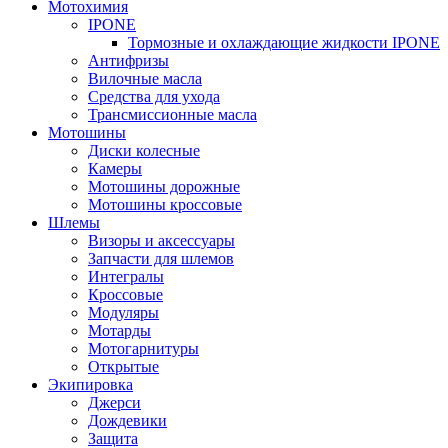
Мотохимия
IPONE
Тормозные и охлаждающие жидкости IPONE
Антифризы
Вилочные масла
Средства для ухода
Трансмиссионные масла
Мотошины
Диски колесные
Камеры
Мотошины дорожные
Мотошины кроссовые
Шлемы
Визоры и аксессуары
Запчасти для шлемов
Интегралы
Кроссовые
Модуляры
Мотарды
Мотогарнитуры
Открытые
Экипировка
Джерси
Дождевики
Защита