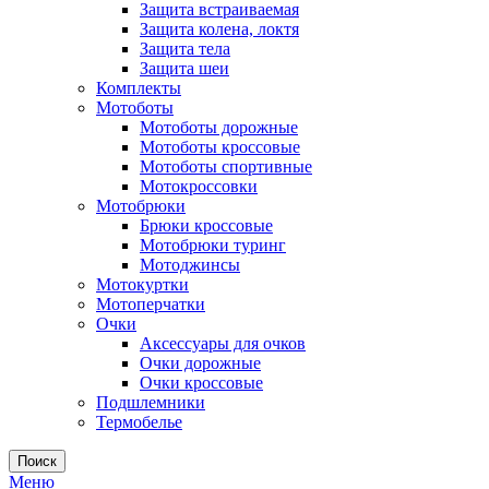
Защита встраиваемая
Защита колена, локтя
Защита тела
Защита шеи
Комплекты
Мотоботы
Мотоботы дорожные
Мотоботы кроссовые
Мотоботы спортивные
Мотокроссовки
Мотобрюки
Брюки кроссовые
Мотобрюки туринг
Мотоджинсы
Мотокуртки
Мотоперчатки
Очки
Аксессуары для очков
Очки дорожные
Очки кроссовые
Подшлемники
Термобелье
Поиск
Меню