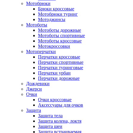
Мотобрюки
Брюки кроссовые
Мотобрюки туринг
Мотоджинсы
Мотоботы
Мотоботы дорожные
Мотоботы спортивные
Мотоботы кроссовые
Мотокроссовки
Мотоперчатки
Перчатки кроссовые
Перчатки спортивные
Перчатки туринговые
Перчатки урбан
Перчатки дорожные
Дождевики
Джерси
Очки
Очки кроссовые
Аксессуары для очков
Защита
Защита тела
Защита колена, локтя
Защита шеи
Защита встраиваемая