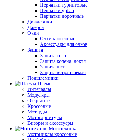
Перчатки туринговые
Перчатки урбан
Перчатки дорожные
Дождевики
Джерси
Очки
Очки кроссовые
Аксессуары для очков
Защита
Защита тела
Защита колена, локтя
Защита шеи
Защита встраиваемая
Подшлемники
Шлемы
Интегралы
Модуляры
Открытые
Кроссовые
Мотарды
Мотогарнитуры
Визоры и аксессуары
Мототехника
Мотоциклы кроссовые
Питбайки