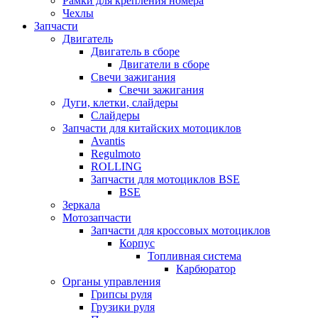
Рамки для крепления номера
Чехлы
Запчасти
Двигатель
Двигатель в сборе
Двигатели в сборе
Свечи зажигания
Свечи зажигания
Дуги, клетки, слайдеры
Слайдеры
Запчасти для китайских мотоциклов
Avantis
Regulmoto
ROLLING
Запчасти для мотоциклов BSE
BSE
Зеркала
Мотозапчасти
Запчасти для кроссовых мотоциклов
Корпус
Топливная система
Карбюратор
Органы управления
Грипсы руля
Грузики руля