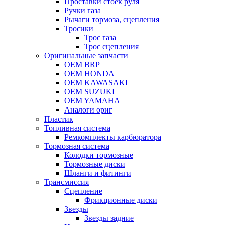
Проставки стоек руля
Ручки газа
Рычаги тормоза, сцепления
Тросики
Трос газа
Трос сцепления
Оригинальные запчасти
OEM BRP
OEM HONDA
OEM KAWASAKI
OEM SUZUKI
OEM YAMAHA
Аналоги ориг
Пластик
Топливная система
Ремкомплекты карбюратора
Тормозная система
Колодки тормозные
Тормозные диски
Шланги и фитинги
Трансмиссия
Cцепление
Фрикционные диски
Звезды
Звезды задние