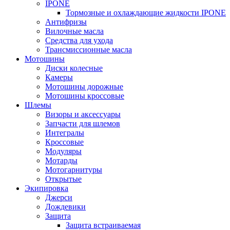
IPONE
Тормозные и охлаждающие жидкости IPONE
Антифризы
Вилочные масла
Средства для ухода
Трансмиссионные масла
Мотошины
Диски колесные
Камеры
Мотошины дорожные
Мотошины кроссовые
Шлемы
Визоры и аксессуары
Запчасти для шлемов
Интегралы
Кроссовые
Модуляры
Мотарды
Мотогарнитуры
Открытые
Экипировка
Джерси
Дождевики
Защита
Защита встраиваемая